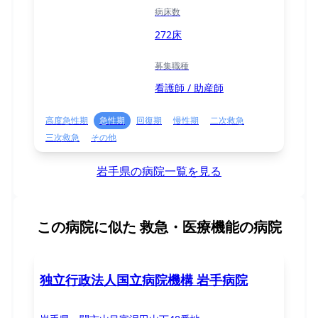
病床数
272床
募集職種
看護師 / 助産師
高度急性期
急性期
回復期
慢性期
二次救急
三次救急
その他
岩手県の病院一覧を見る
この病院に似た
救急・医療機能の病院
独立行政法人国立病院機構 岩手病院