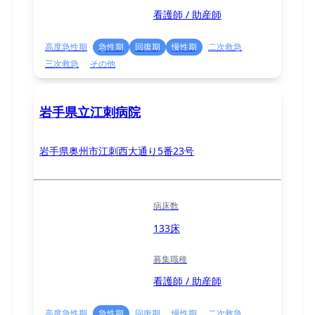
看護師 / 助産師
高度急性期
急性期
回復期
慢性期
二次救急
三次救急
その他
岩手県立江刺病院
岩手県奥州市江刺西大通り5番23号
病床数
133床
募集職種
看護師 / 助産師
高度急性期
急性期
回復期
慢性期
二次救急