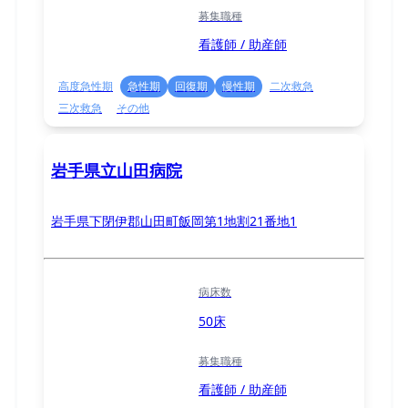
募集職種
看護師 / 助産師
高度急性期
急性期
回復期
慢性期
二次救急
三次救急
その他
岩手県立山田病院
岩手県下閉伊郡山田町飯岡第1地割21番地1
病床数
50床
募集職種
看護師 / 助産師