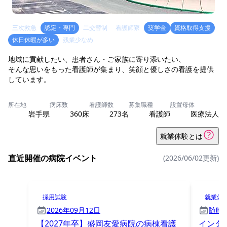
三次救急
認定・専門
二交替制
看護師寮
奨学金
資格取得支援
休日休暇が多い
残業少なめ
地域に貢献したい、患者さん・ご家族に寄り添いたい、
そんな思いをもった看護師が集まり、笑顔と優しさの看護を提供
しています。
所在地
病床数
看護師数
募集職種
設置母体
岩手県
360床
273名
看護師
医療法人
就業体験とは
直近開催の病院イベント
(2026/06/02更新)
採用試験
就業体
2026年09月12日
随時
【2027年卒】盛岡友愛病院の病棟看護
インタ