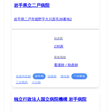
岩手県立二戸病院
岩手県二戸市堀野字大川原毛38番地2
病床数
230床
募集職種
看護師 / 助産師
高度急性期
急性期
回復期
慢性期
二次救急
三次救急
その他
独立行政法人国立病院機構 岩手病院