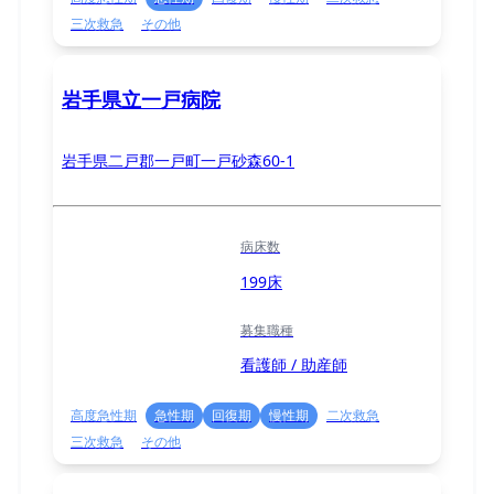
三次救急
その他
岩手県立一戸病院
岩手県二戸郡一戸町一戸砂森60-1
病床数
199床
募集職種
看護師 / 助産師
高度急性期
急性期
回復期
慢性期
二次救急
三次救急
その他