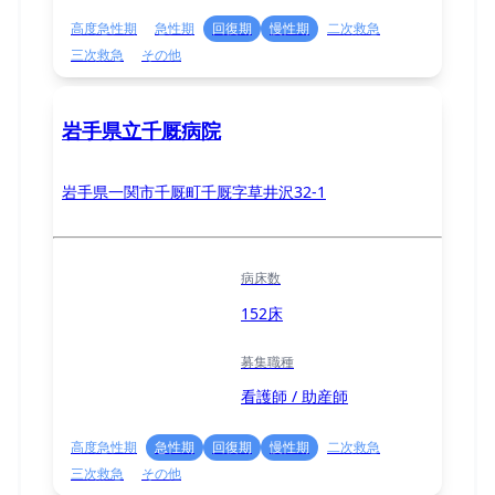
高度急性期
急性期
回復期
慢性期
二次救急
三次救急
その他
岩手県立千厩病院
岩手県一関市千厩町千厩字草井沢32-1
病床数
152床
募集職種
看護師 / 助産師
高度急性期
急性期
回復期
慢性期
二次救急
三次救急
その他