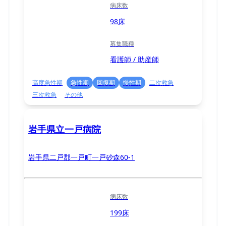
病床数
98床
募集職種
看護師 / 助産師
高度急性期
急性期
回復期
慢性期
二次救急
三次救急
その他
岩手県立一戸病院
岩手県二戸郡一戸町一戸砂森60-1
病床数
199床