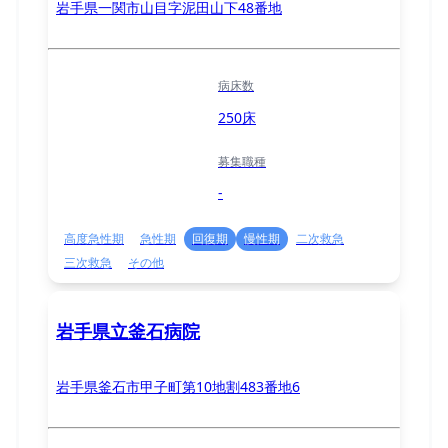
岩手県一関市山目字泥田山下48番地
病床数
250床
募集職種
-
高度急性期
急性期
回復期
慢性期
二次救急
三次救急
その他
岩手県立釜石病院
岩手県釜石市甲子町第10地割483番地6