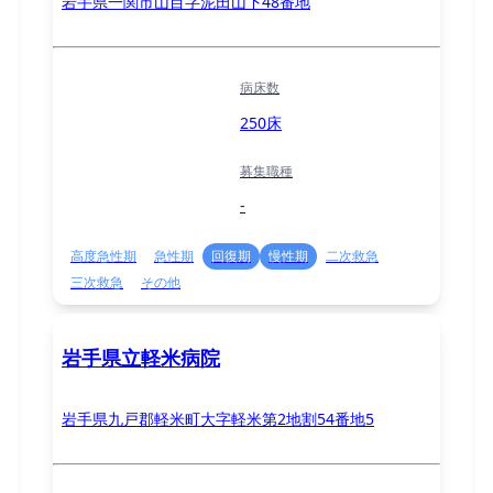
岩手県一関市山目字泥田山下48番地
病床数
250床
募集職種
-
高度急性期
急性期
回復期
慢性期
二次救急
三次救急
その他
岩手県立軽米病院
岩手県九戸郡軽米町大字軽米第2地割54番地5