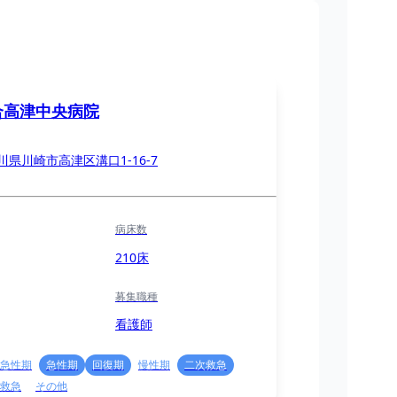
合高津中央病院
川県川崎市高津区溝口1-16-7
病床数
210床
募集職種
看護師
急性期
急性期
回復期
慢性期
二次救急
救急
その他