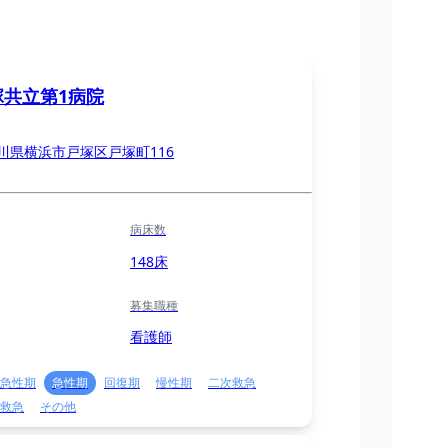
塚共立第1病院
川県横浜市戸塚区戸塚町116
病床数
148床
募集職種
看護師
急性期
急性期
回復期
慢性期
二次救急
救急
その他