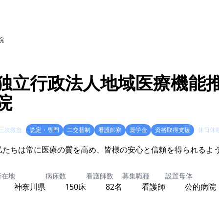
院
独立行政法人地域医療機能推進
院
三次救急
認定・専門
二交替制
看護師寮
奨学金
資格取得支援
休日休
所在地
病床数
看護師数
募集職種
設置母体
神奈川県
150床
82名
看護師
公的病院