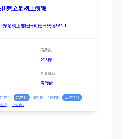
奈川県立足柄上病院
川県足柄上郡松田町松田惣領866-1
病床数
296床
募集職種
看護師
急性期
急性期
回復期
慢性期
二次救急
救急
その他