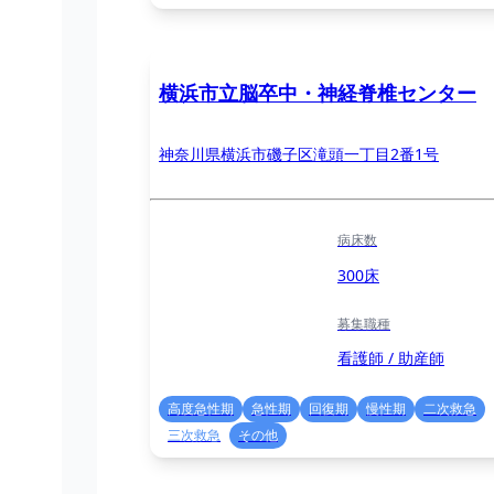
横浜市立脳卒中・神経脊椎センター
神奈川県横浜市磯子区滝頭一丁目2番1号
病床数
300床
募集職種
看護師 / 助産師
高度急性期
急性期
回復期
慢性期
二次救急
三次救急
その他