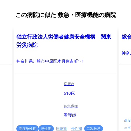
この病院に似た
救急・医療機能の病院
独立行政法人労働者健康安全機構 関東
総
労災病院
神奈
神奈川県川崎市中原区木月住吉町1-1
病床数
610床
募集職種
看護師
高度
三次
高度急性期
急性期
回復期
慢性期
二次救急