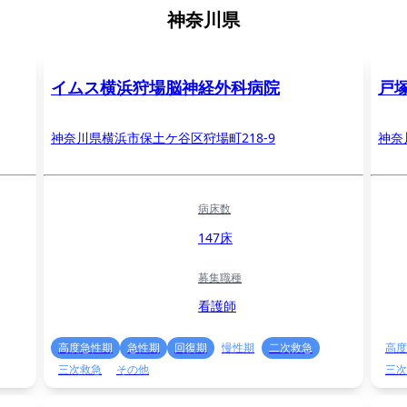
神奈川県
イムス横浜狩場脳神経外科病院
戸
神奈川県横浜市保土ケ谷区狩場町218-9
神奈
病床数
147床
募集職種
看護師
高度急性期
急性期
回復期
慢性期
二次救急
高度
三次救急
その他
三次