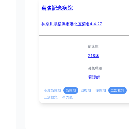
菊名記念病院
神奈川県横浜市港北区菊名4-4-27
病床数
218床
募集職種
看護師
高度急性期
急性期
回復期
慢性期
二次救急
三次救急
その他