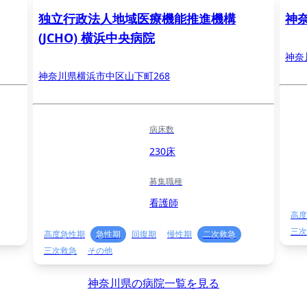
独立行政法人地域医療機能推進機構
神
(JCHO) 横浜中央病院
神奈
神奈川県横浜市中区山下町268
病床数
230床
募集職種
看護師
高度
三次
高度急性期
急性期
回復期
慢性期
二次救急
三次救急
その他
神奈川県の病院一覧を見る