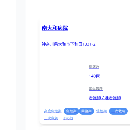
南大和病院
神奈川県大和市下和田1331-2
病床数
140床
募集職種
看護師 / 准看護師
高度急性期
急性期
回復期
慢性期
二次救急
三次救急
その他