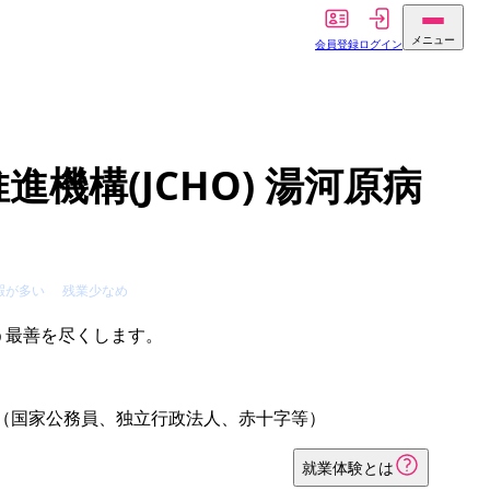
メニュー
会員登録
ログイン
機構(JCHO) 湯河原病
暇が多い
残業少なめ
（国家公務員、独立行政法人、赤十字等）
就業体験とは