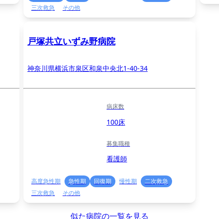
三次救急
その他
戸塚共立いずみ野病院
神奈川県横浜市泉区和泉中央北1‐40‐34
病床数
100床
募集職種
看護師
高度急性期
急性期
回復期
慢性期
二次救急
三次救急
その他
似た病院の一覧を見る