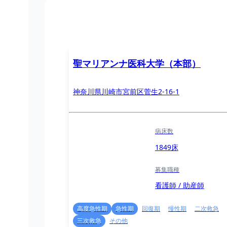
聖マリアンナ医科大学（本部）
神奈川県川崎市宮前区菅生2-16-1
病床数
1849床
募集職種
看護師 / 助産師
高度急性期
急性期
回復期
慢性期
二次救急
三次救急
その他