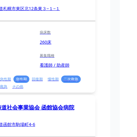
道札幌市東区北12条東３−１−１
病床数
260床
募集職種
看護師 / 助産師
急性期
急性期
回復期
慢性期
二次救急
救急
その他
海道社会事業協会 函館協会病院
道函館市駒場町4-6