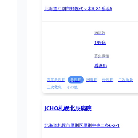
北海道江別市野幌代々木町81番地6
病床数
199床
募集職種
看護師
高度急性期
急性期
回復期
慢性期
二次救急
三次救急
その他
JCHO札幌北辰病院
北海道札幌市厚別区厚別中央二条6-2-1