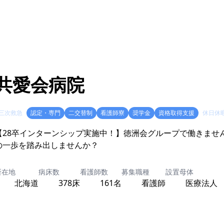
共愛会病院
三次救急
認定・専門
二交替制
看護師寮
奨学金
資格取得支援
休日休
【28卒インターンシップ実施中！】徳洲会グループで働きませ
の一歩を踏み出しませんか？
所在地
病床数
看護師数
募集職種
設置母体
北海道
378床
161名
看護師
医療法人