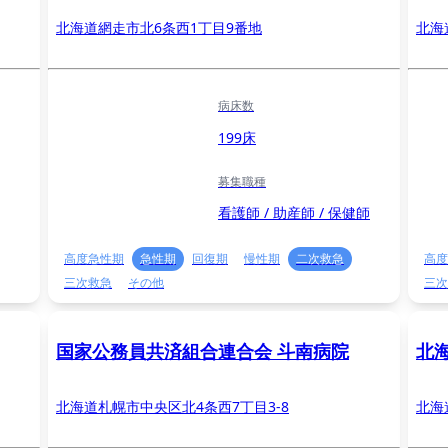
北海道網走市北6条西1丁目9番地
北海
病床数
199床
募集職種
看護師 / 助産師 / 保健師
高度急性期
急性期
回復期
慢性期
二次救急
高度
三次救急
その他
三次
国家公務員共済組合連合会 斗南病院
北
北海道札幌市中央区北4条西7丁目3-8
北海