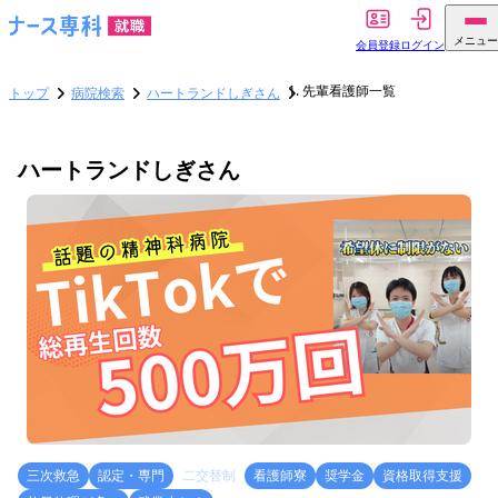
メニュー
会員登録
ログイン
先輩看護師一覧
トップ
病院検索
ハートランドしぎさん
ハートランドしぎさん
三次救急
認定・専門
二交替制
看護師寮
奨学金
資格取得支援