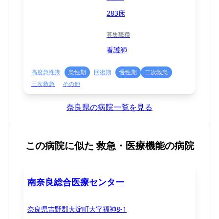
283床
募集職種
看護師
高度急性期
急性期
回復期
慢性期
二次救急
三次救急
その他
奈良県の病院一覧を見る
この病院に似た
救急・医療機能の病院
南奈良総合医療センター
奈良県吉野郡大淀町大字福神8-1