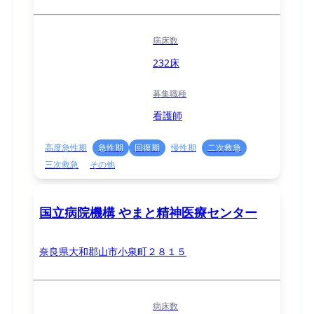
病床数
232床
募集職種
看護師
高度急性期
急性期
回復期
慢性期
二次救急
三次救急
その他
国立病院機構 やまと精神医療センター
奈良県大和郡山市小泉町２８１５
病床数