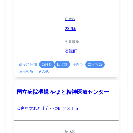
病床数
232床
募集職種
看護師
高度急性期
急性期
回復期
慢性期
二次救急
三次救急
その他
国立病院機構 やまと精神医療センター
奈良県大和郡山市小泉町２８１５
病床数