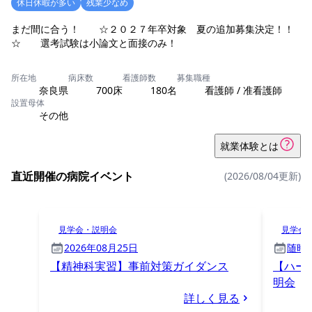
休日休暇が多い
残業少なめ
まだ間に合う！ ☆２０２７年卒対象 夏の追加募集決定！！
☆ 選考試験は小論文と面接のみ！
所在地
病床数
看護師数
募集職種
奈良県
700床
180名
看護師 / 准看護師
設置母体
その他
就業体験とは
直近開催の病院イベント
(2026/08/04更新)
見学会・説明会
見学会
2026年08月25日
随時
【精神科実習】事前対策ガイダンス
【ハー
明会
詳しく見る