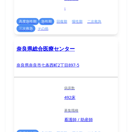
-
高度急性期
急性期
回復期
慢性期
二次救急
三次救急
その他
奈良県総合医療センター
奈良県奈良市七条西町2丁目897-5
病床数
492床
募集職種
看護師 / 助産師