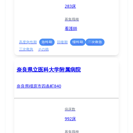
283床
募集職種
看護師
高度急性期
急性期
回復期
慢性期
二次救急
三次救急
その他
奈良県立医科大学附属病院
奈良県橿原市四条町840
病床数
992床
募集職種