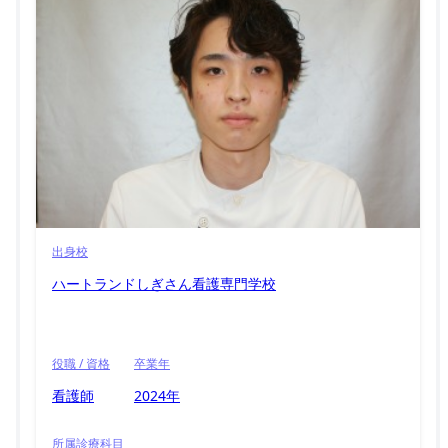
出身校
ハートランドしぎさん看護専門学校
役職 / 資格
卒業年
看護師
2024年
所属診療科目