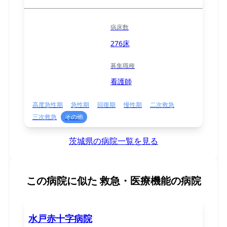
病床数
276床
募集職種
看護師
高度急性期
急性期
回復期
慢性期
二次救急
三次救急
その他
茨城県の病院一覧を見る
この病院に似た
救急・医療機能の病院
水戸赤十字病院