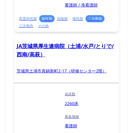
看護師 / 准看護師
高度急性期
急性期
回復期
慢性期
二次救急
三次救急
その他
JA茨城県厚生連病院（土浦/水戸/とりで/
西南/高萩）
茨城県土浦市真鍋新町2-17（研修センター2階）
病床数
2260床
募集職種
看護師