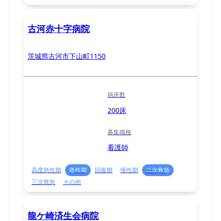
古河赤十字病院
茨城県古河市下山町1150
病床数
200床
募集職種
看護師
高度急性期
急性期
回復期
慢性期
二次救急
三次救急
その他
龍ケ崎済生会病院