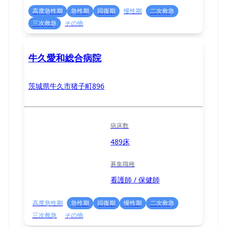
高度急性期
急性期
回復期
慢性期
二次救急
三次救急
その他
牛久愛和総合病院
茨城県牛久市猪子町896
病床数
489床
募集職種
看護師 / 保健師
高度急性期
急性期
回復期
慢性期
二次救急
三次救急
その他