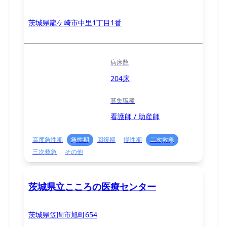
茨城県龍ケ崎市中里1丁目1番
病床数
204床
募集職種
看護師 / 助産師
高度急性期
急性期
回復期
慢性期
二次救急
三次救急
その他
茨城県立こころの医療センター
茨城県笠間市旭町654