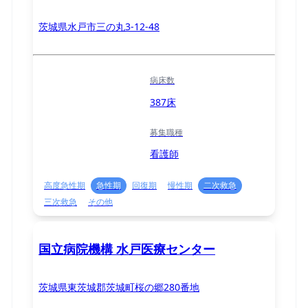
茨城県水戸市三の丸3-12-48
病床数
387床
募集職種
看護師
高度急性期
急性期
回復期
慢性期
二次救急
三次救急
その他
国立病院機構 水戸医療センター
茨城県東茨城郡茨城町桜の郷280番地