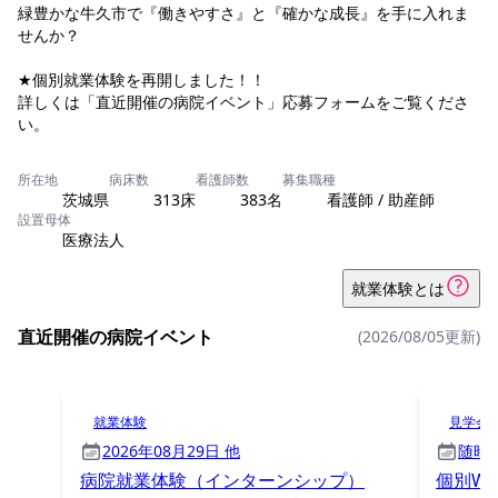
緑豊かな牛久市で『働きやすさ』と『確かな成長』を手に入れま
せんか？
★個別就業体験を再開しました！！
詳しくは「直近開催の病院イベント」応募フォームをご覧くださ
所在地
病床数
看護師数
募集職種
茨城県
313床
383名
看護師 / 助産師
設置母体
医療法人
就業体験とは
直近開催の病院イベント
(2026/08/05更新)
就業体験
見学会
2026年08月29日 他
随時
病院就業体験（インターンシップ）
個別W