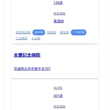
126床
募集職種
看護師
高度急性期
急性期
回復期
慢性期
二次救急
三次救急
その他
友愛記念病院
茨城県古河市東牛谷707
病床数
301床
募集職種