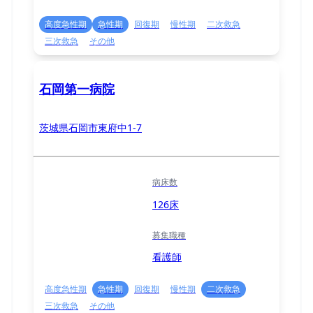
高度急性期
急性期
回復期
慢性期
二次救急
三次救急
その他
石岡第一病院
茨城県石岡市東府中1-7
病床数
126床
募集職種
看護師
高度急性期
急性期
回復期
慢性期
二次救急
三次救急
その他