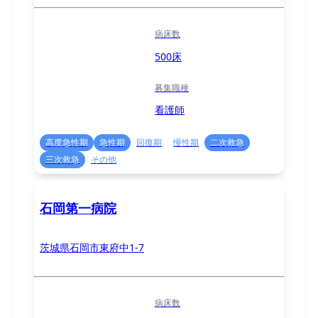
病床数
500床
募集職種
看護師
高度急性期
急性期
回復期
慢性期
二次救急
三次救急
その他
石岡第一病院
茨城県石岡市東府中1-7
病床数