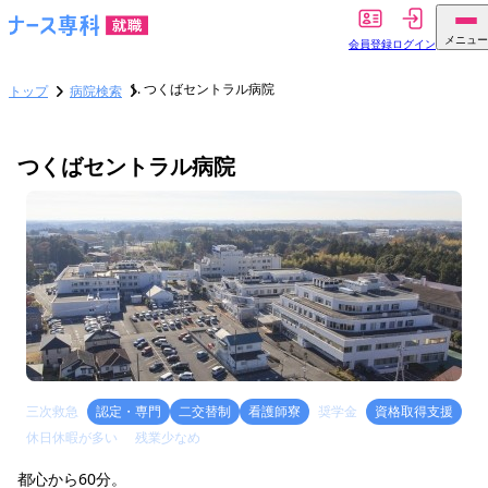
メニュー
会員登録
ログイン
つくばセントラル病院
トップ
病院検索
つくばセントラル病院
三次救急
認定・専門
二交替制
看護師寮
奨学金
資格取得支援
休日休暇が多い
残業少なめ
都心から60分。