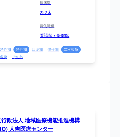
病床数
252床
募集職種
看護師 / 保健師
急性期
急性期
回復期
慢性期
二次救急
救急
その他
立行政法人 地域医療機能推進機構
CHO) 人吉医療センター