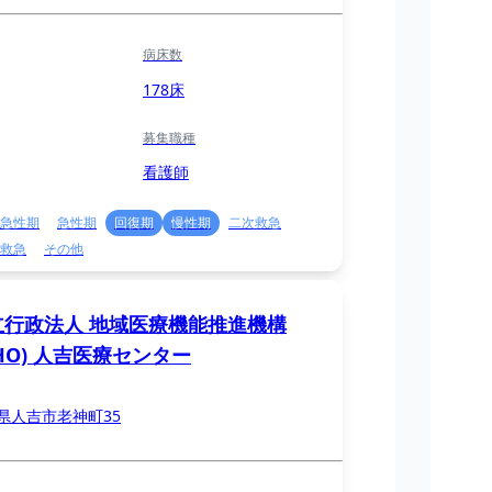
病床数
178床
募集職種
看護師
急性期
急性期
回復期
慢性期
二次救急
救急
その他
立行政法人 地域医療機能推進機構
CHO) 人吉医療センター
県人吉市老神町35