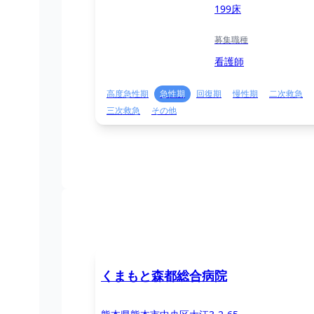
199床
募集職種
看護師
高度急性期
急性期
回復期
慢性期
二次救急
三次救急
その他
くまもと森都総合病院