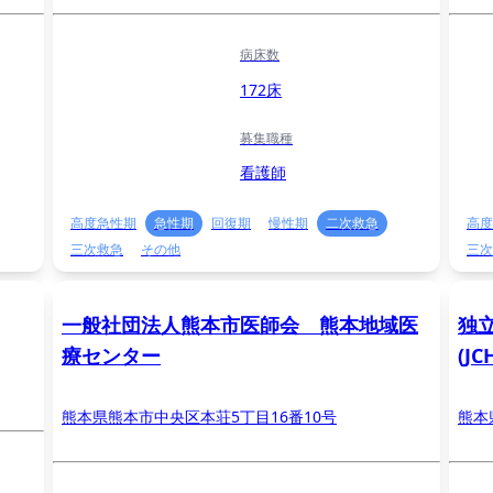
病床数
172床
募集職種
看護師
高度急性期
急性期
回復期
慢性期
二次救急
高度
三次救急
その他
三次
一般社団法人熊本市医師会 熊本地域医
独
療センター
(J
熊本県熊本市中央区本荘5丁目16番10号
熊本