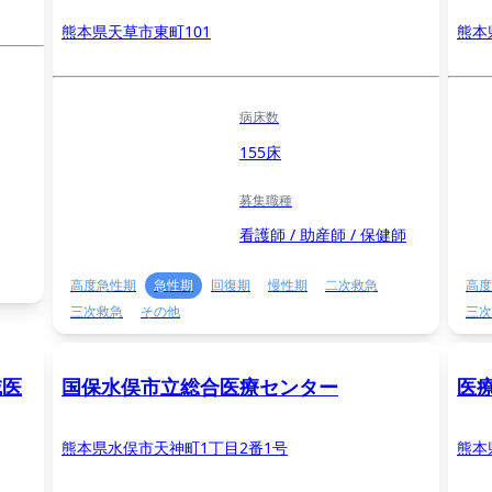
熊本県天草市東町101
熊本
病床数
155床
募集職種
看護師 / 助産師 / 保健師
高度急性期
急性期
回復期
慢性期
二次救急
高度
三次救急
その他
三次
域医
国保水俣市立総合医療センター
医
熊本県水俣市天神町1丁目2番1号
熊本