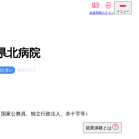
メニュー
会員登録
ログイン
県北病院
暇が多い
残業少なめ
（国家公務員、独立行政法人、赤十字等）
就業体験とは