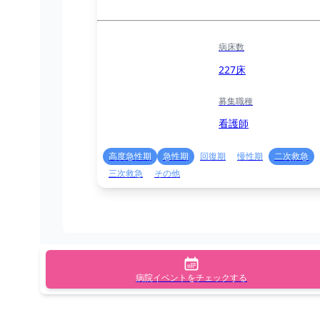
病床数
227床
募集職種
看護師
高度急性期
急性期
回復期
慢性期
二次救急
三次救急
その他
病院イベントをチェックする