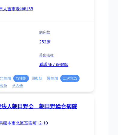
県人吉市老神町35
病床数
252床
募集職種
看護師 / 保健師
急性期
急性期
回復期
慢性期
二次救急
救急
その他
療法人朝日野会 朝日野総合病院
県熊本市北区室園町12-10