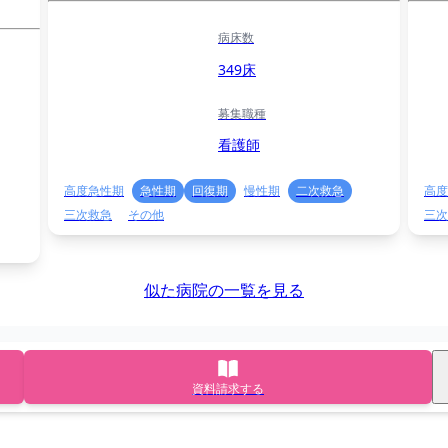
病床数
349床
募集職種
看護師
高度急性期
急性期
回復期
慢性期
二次救急
高度
三次救急
その他
三次
似た病院の一覧を見る
資料請求する