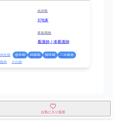
病床数
378床
募集職種
看護師 / 准看護師
急性期
急性期
回復期
慢性期
二次救急
救急
その他
お気に入り追加