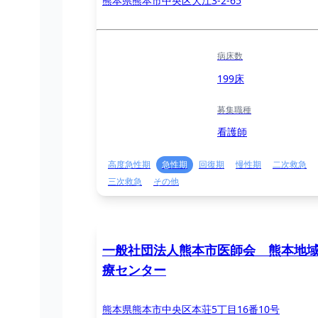
熊本県熊本市中央区大江3-2-65
病床数
199床
募集職種
看護師
高度急性期
急性期
回復期
慢性期
二次救急
三次救急
その他
一般社団法人熊本市医師会 熊本地
療センター
熊本県熊本市中央区本荘5丁目16番10号