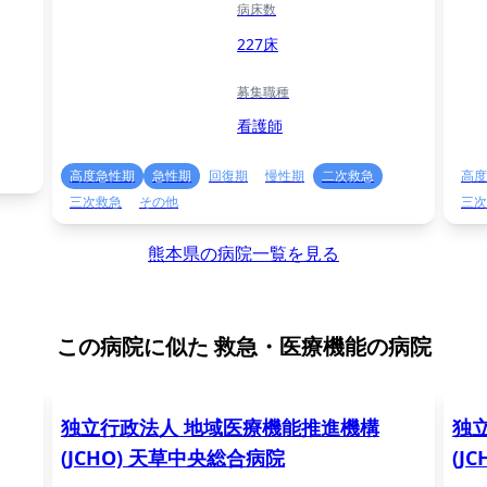
病床数
227床
募集職種
看護師
高度急性期
急性期
回復期
慢性期
二次救急
高度
三次救急
その他
三次
熊本県の病院一覧を見る
この病院に似た
救急・医療機能の病院
独立行政法人 地域医療機能推進機構
独
(JCHO) 天草中央総合病院
(J