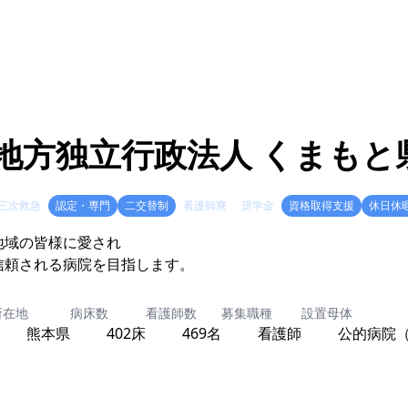
地方独立行政法人 くまもと
三次救急
認定・専門
二交替制
看護師寮
奨学金
資格取得支援
休日休
地域の皆様に愛され
信頼される病院を目指します。
所在地
病床数
看護師数
募集職種
設置母体
熊本県
402床
469名
看護師
公的病院