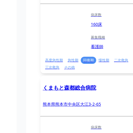
病床数
160床
募集職種
看護師
高度急性期
急性期
回復期
慢性期
二次救急
三次救急
その他
くまもと森都総合病院
熊本県熊本市中央区大江3-2-65
病床数