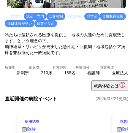
三次救急
認定・専門
二交替制
看護師寮
奨学金
資格取得支援
休日休暇が多い
残業少なめ
私たちは信頼される医療を提供し、地域の人達のために貢献致し
ます。という理念の下、
脳神経系・リハビリが充実した急性期・回復期・地域包括ケア病
棟を兼ね揃えた一般病院です。
所在地
病床数
看護師数
募集職種
設置母体
新潟県
210床
138名
看護師
医療法人
就業体験とは
直近開催の病院イベント
(2026/07/21更新)
採用試験
就業体
随時
随時