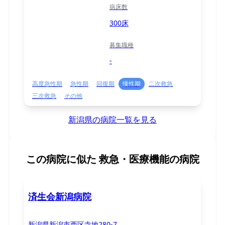
病床数
300床
募集職種
-
高度急性期
急性期
回復期
慢性期
二次救急
三次救急
その他
新潟県の病院一覧を見る
この病院に似た
救急・医療機能の病院
済生会新潟病院
新潟県新潟市西区寺地280-7