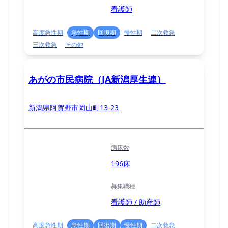
看護師
高度急性期
急性期
回復期
慢性期
二次救急
三次救急
その他
あがの市民病院（JA新潟厚生連）
新潟県阿賀野市岡山町13-23
病床数
196床
募集職種
看護師 / 助産師
高度急性期
急性期
回復期
慢性期
二次救急