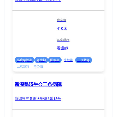
病床数
410床
募集職種
看護師
高度急性期
急性期
回復期
慢性期
二次救急
三次救急
その他
新潟県済生会三条病院
新潟県三条市大野畑6番18号