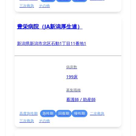
三次救急
その他
豊栄病院（JA新潟厚生連）
新潟県新潟市北区石動1丁目11番地1
病床数
199床
募集職種
看護師 / 助産師
高度急性期
急性期
回復期
慢性期
二次救急
三次救急
その他