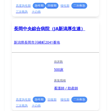
高度急性期
急性期
回復期
慢性期
二次救急
三次救急
その他
長岡中央綜合病院（JA新潟厚生連）
新潟県長岡市川崎町2041番地
病床数
500床
募集職種
看護師 / 助産師
高度急性期
急性期
回復期
慢性期
二次救急
三次救急
その他