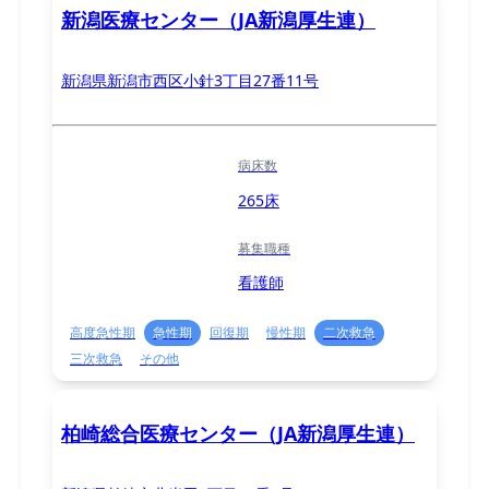
新潟医療センター（JA新潟厚生連）
新潟県新潟市西区小針3丁目27番11号
病床数
265床
募集職種
看護師
高度急性期
急性期
回復期
慢性期
二次救急
三次救急
その他
柏崎総合医療センター（JA新潟厚生連）