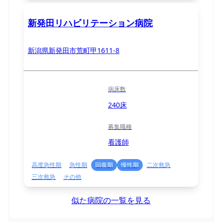
新発田リハビリテーション病院
新潟県新発田市荒町甲1611-8
病床数
240床
募集職種
看護師
高度急性期
急性期
回復期
慢性期
二次救急
三次救急
その他
似た病院の一覧を見る