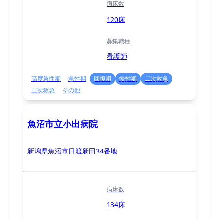
病床数
120床
募集職種
看護師
高度急性期
急性期
回復期
慢性期
二次救急
三次救急
その他
魚沼市立小出病院
新潟県魚沼市日渡新田34番地
病床数
134床