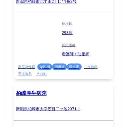
新潟県柏崎市北半田2丁目11番3号
病床数
293床
募集職種
看護師 / 助産師
高度急性期
急性期
回復期
慢性期
二次救急
三次救急
その他
柏崎厚生病院
新潟県柏崎市大字茨目二ツ池2071-1