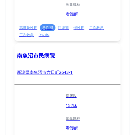
募集職種
看護師
高度急性期
急性期
回復期
慢性期
二次救急
三次救急
その他
南魚沼市民病院
新潟県南魚沼市六日町2643-1
病床数
152床
募集職種
看護師