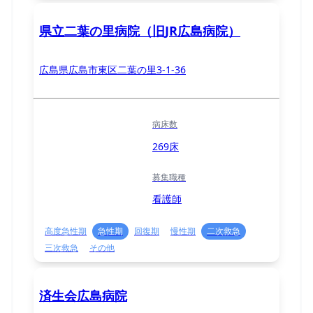
県立二葉の里病院（旧JR広島病院）
広島県広島市東区二葉の里3-1-36
病床数
269床
募集職種
看護師
高度急性期
急性期
回復期
慢性期
二次救急
三次救急
その他
済生会広島病院