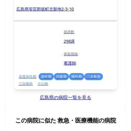
広島県安芸郡坂町北新地2-3-10
病床数
298床
募集職種
看護師
高度急性期
急性期
回復期
慢性期
二次救急
三次救急
その他
広島県の病院一覧を見る
この病院に似た
救急・医療機能の病院