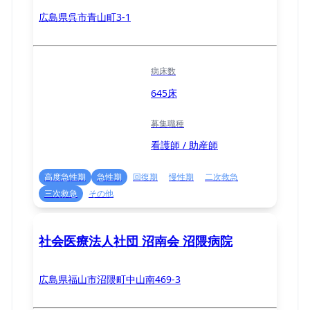
広島県呉市青山町3-1
病床数
645床
募集職種
看護師 / 助産師
高度急性期
急性期
回復期
慢性期
二次救急
三次救急
その他
社会医療法人社団 沼南会 沼隈病院
広島県福山市沼隈町中山南469-3