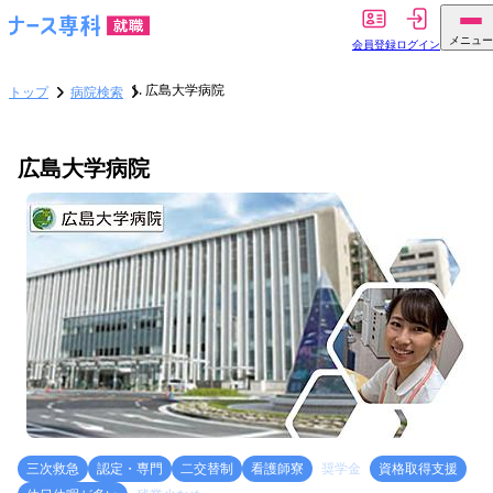
メニュー
会員登録
ログイン
広島大学病院
トップ
病院検索
広島大学病院
三次救急
認定・専門
二交替制
看護師寮
奨学金
資格取得支援