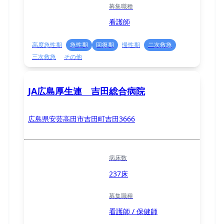
募集職種
看護師
高度急性期
急性期
回復期
慢性期
二次救急
三次救急
その他
JA広島厚生連 吉田総合病院
広島県安芸高田市吉田町吉田3666
病床数
237床
募集職種
看護師 / 保健師