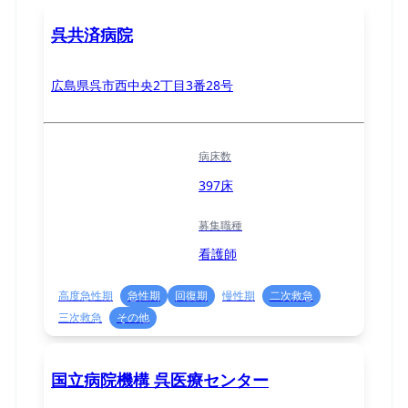
呉共済病院
広島県呉市西中央2丁目3番28号
病床数
397床
募集職種
看護師
高度急性期
急性期
回復期
慢性期
二次救急
三次救急
その他
国立病院機構 呉医療センター