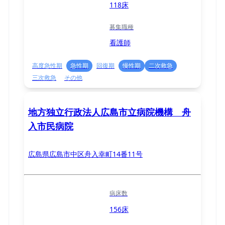
118床
募集職種
看護師
高度急性期
急性期
回復期
慢性期
二次救急
三次救急
その他
地方独立行政法人広島市立病院機構 舟
入市民病院
広島県広島市中区舟入幸町14番11号
病床数
156床