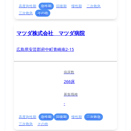
高度急性期
急性期
回復期
慢性期
二次救急
三次救急
その他
マツダ株式会社 マツダ病院
広島県安芸郡府中町青崎南2-15
病床数
266床
募集職種
-
高度急性期
急性期
回復期
慢性期
二次救急
三次救急
その他