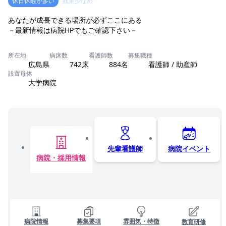
休日休暇が多い
残業少なめ
あなたが成長できる場所が必ずここにある
－最新情報は病院HPでもご確認下さい－
所在地
病床数
看護師数
募集職種
広島県
742床
884名
看護師 / 助産師
設置母体
大学病院
先輩看護師
病院イベント
病院・採用情報
病院情報
募集要項
雰囲気・特徴
教育研修