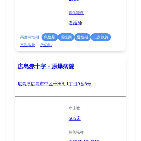
募集職種
看護師
高度急性期
急性期
回復期
慢性期
二次救急
三次救急
その他
広島赤十字・原爆病院
広島県広島市中区千田町1丁目9番6号
病床数
565床
募集職種