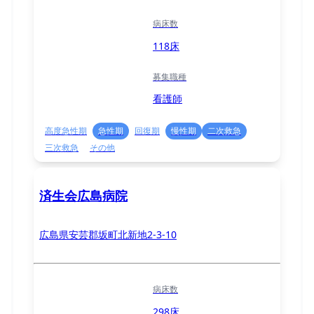
病床数
118床
募集職種
看護師
高度急性期
急性期
回復期
慢性期
二次救急
三次救急
その他
済生会広島病院
広島県安芸郡坂町北新地2-3-10
病床数
298床