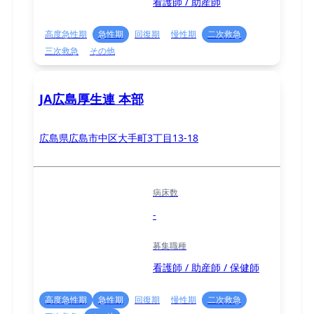
看護師 / 助産師
高度急性期
急性期
回復期
慢性期
二次救急
三次救急
その他
JA広島厚生連 本部
広島県広島市中区大手町3丁目13-18
病床数
-
募集職種
看護師 / 助産師 / 保健師
高度急性期
急性期
回復期
慢性期
二次救急