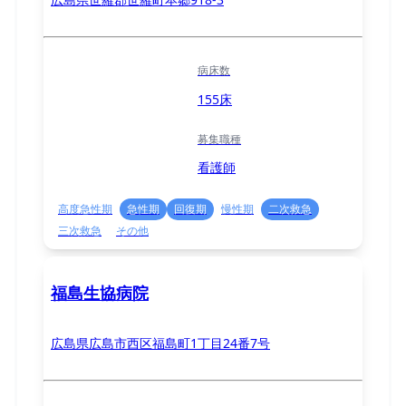
病床数
155床
募集職種
看護師
高度急性期
急性期
回復期
慢性期
二次救急
三次救急
その他
福島生協病院
広島県広島市西区福島町1丁目24番7号