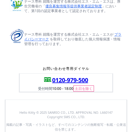
ナース専科 就職を運営する株式会社エス・エム・エスは、厚
生労働省の「
優良募集情報等提供事業者認定制度
」におい
て、第1回の認定事業者として認定されております。
ナース専科 就職を運営する株式会社エス・エム・エスが
プラ
イバシーマーク
を取得しており徹底した個人情報保護・情報
管理を行っております。
お問い合わせ専用ダイヤル
0120-979-500
受付時間
10:00 - 18:00
土日を除く
Hello Kitty © 2025 SANRIO CO., LTD. APPROVAL NO. L660147
Copyright SMS CO., LTD.
掲載の記事・写真・イラストなど、すべてのコンテンツの無断複写・転載・公衆送
信を禁じます。