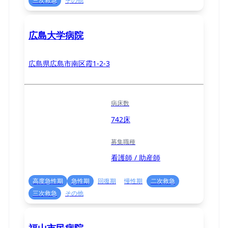
三次救急
その他
広島大学病院
広島県広島市南区霞1-2-3
病床数
742床
募集職種
看護師 / 助産師
高度急性期
急性期
回復期
慢性期
二次救急
三次救急
その他