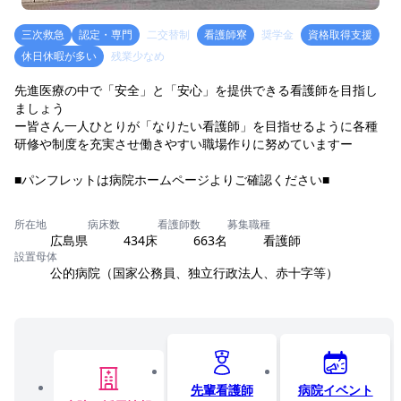
三次救急
認定・専門
二交替制
看護師寮
奨学金
資格取得支援
休日休暇が多い
残業少なめ
先進医療の中で「安全」と「安心」を提供できる看護師を目指し
ましょう
ー皆さん一人ひとりが「なりたい看護師」を目指せるように各種
研修や制度を充実させ働きやすい職場作りに努めていますー
■パンフレットは病院ホームページよりご確認ください■
所在地
病床数
看護師数
募集職種
広島県
434床
663名
看護師
設置母体
公的病院（国家公務員、独立行政法人、赤十字等）
先輩看護師
病院イベント