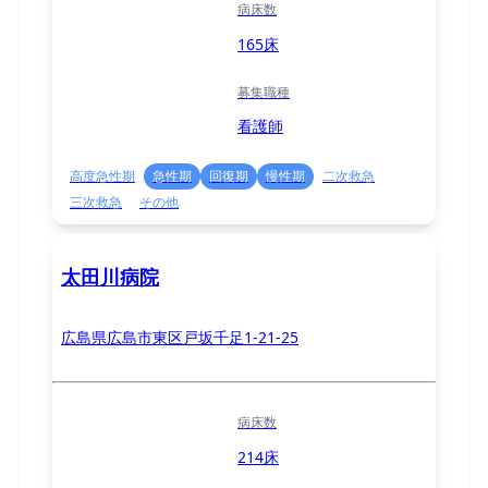
病床数
165床
募集職種
看護師
高度急性期
急性期
回復期
慢性期
二次救急
三次救急
その他
太田川病院
広島県広島市東区戸坂千足1-21-25
病床数
214床