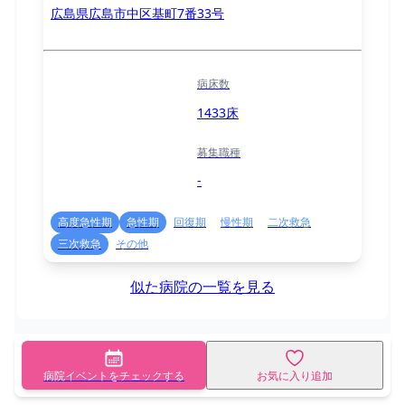
広島県広島市中区基町7番33号
病床数
1433床
募集職種
-
高度急性期
急性期
回復期
慢性期
二次救急
三次救急
その他
似た病院の一覧を見る
病院イベントをチェックする
お気に入り追加