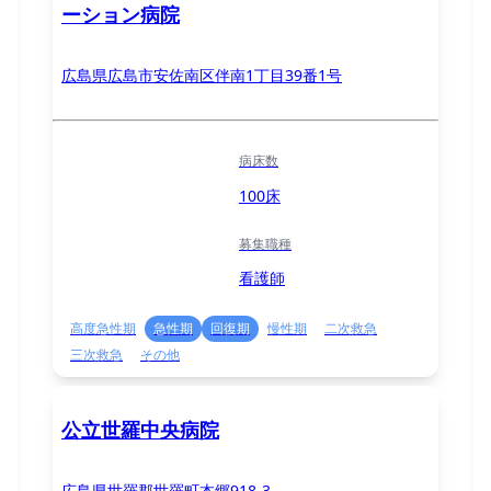
ーション病院
広島県広島市安佐南区伴南1丁目39番1号
病床数
100床
募集職種
看護師
高度急性期
急性期
回復期
慢性期
二次救急
三次救急
その他
公立世羅中央病院
広島県世羅郡世羅町本郷918-3