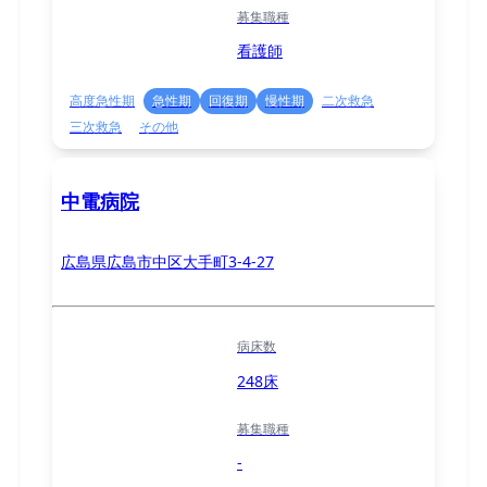
募集職種
看護師
高度急性期
急性期
回復期
慢性期
二次救急
三次救急
その他
中電病院
広島県広島市中区大手町3-4-27
病床数
248床
募集職種
-