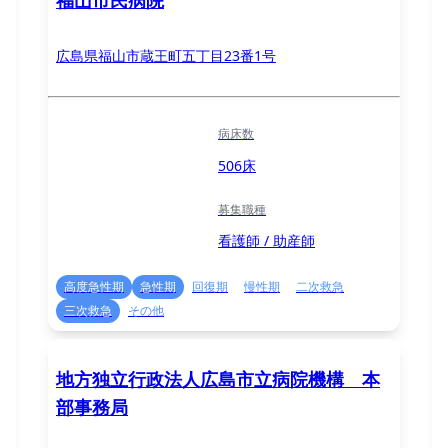
福山市民病院
広島県福山市蔵王町五丁目23番1号
病床数
506床
募集職種
看護師 / 助産師
高度急性期
急性期
回復期
慢性期
二次救急
三次救急
その他
地方独立行政法人広島市立病院機構 本
部事務局