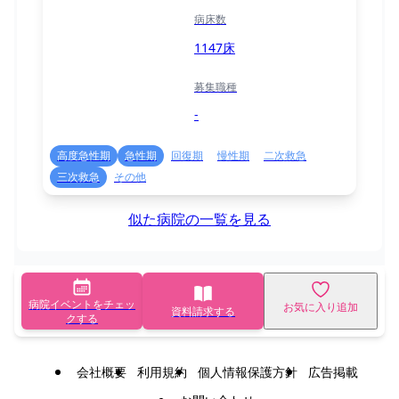
病床数
1147床
募集職種
-
高度急性期
急性期
回復期
慢性期
二次救急
三次救急
その他
似た病院の一覧を見る
病院イベントをチェッ
お気に入り追加
資料請求する
クする
会社概要
利用規約
個人情報保護方針
広告掲載