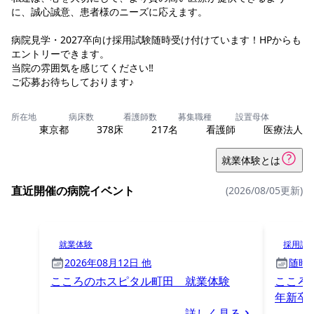
に、誠心誠意、患者様のニーズに応えます。
病院見学・2027卒向け採用試験随時受け付けています！HPからも
エントリーできます。
当院の雰囲気を感じてください‼
ご応募お待ちしております♪
所在地
病床数
看護師数
募集職種
設置母体
東京都
378床
217名
看護師
医療法人
就業体験とは
直近開催の病院イベント
(2026/08/05更新)
就業体験
採用試
2026年08月12日 他
随時
こころのホスピタル町田 就業体験
こころ
年新卒)
詳しく見る