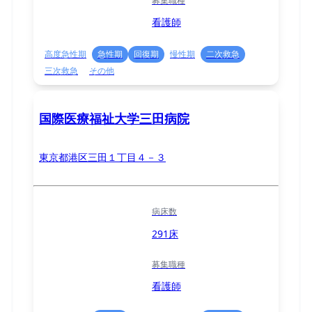
募集職種
看護師
高度急性期
急性期
回復期
慢性期
二次救急
三次救急
その他
国際医療福祉大学三田病院
東京都港区三田１丁目４－３
病床数
291床
募集職種
看護師