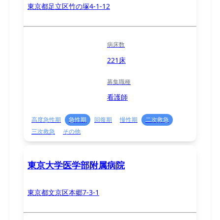
東京都足立区竹の塚4-1-12
病床数
221床
募集職種
看護師
高度急性期
急性期
回復期
慢性期
二次救急
三次救急
その他
東京大学医学部附属病院
東京都文京区本郷7-3-1