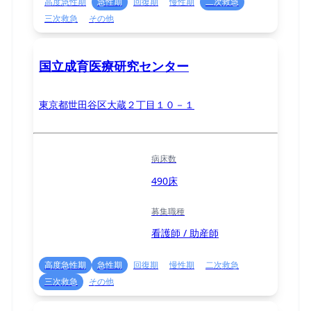
高度急性期
急性期
回復期
慢性期
二次救急
三次救急
その他
国立成育医療研究センター
東京都世田谷区大蔵２丁目１０－１
病床数
490床
募集職種
看護師 / 助産師
高度急性期
急性期
回復期
慢性期
二次救急
三次救急
その他