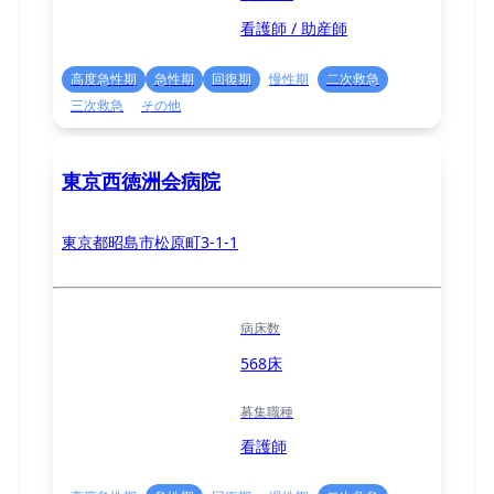
看護師 / 助産師
高度急性期
急性期
回復期
慢性期
二次救急
三次救急
その他
東京西徳洲会病院
東京都昭島市松原町3-1-1
病床数
568床
募集職種
看護師