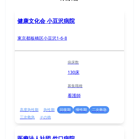
健康文化会 小豆沢病院
東京都板橋区小豆沢1-6-8
病床数
130床
募集職種
看護師
高度急性期
急性期
回復期
慢性期
二次救急
三次救急
その他
医療法人社団 竹口病院