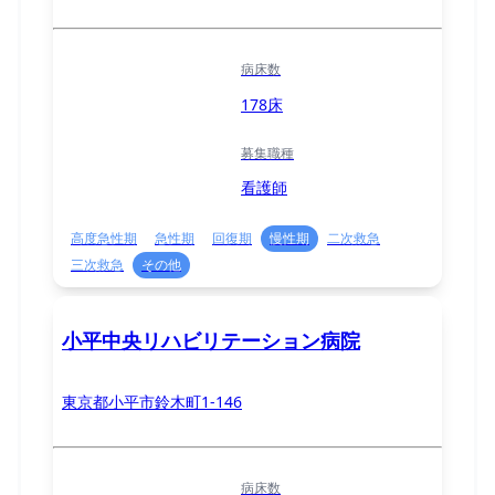
病床数
178床
募集職種
看護師
高度急性期
急性期
回復期
慢性期
二次救急
三次救急
その他
小平中央リハビリテーション病院
東京都小平市鈴木町1-146
病床数