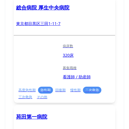
総合病院 厚生中央病院
東京都目黒区三田1-11-7
病床数
320床
募集職種
看護師 / 助産師
高度急性期
急性期
回復期
慢性期
二次救急
三次救急
その他
苑田第一病院