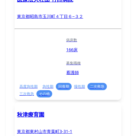
東京都昭島市玉川町４丁目６−３２
病床数
166床
募集職種
看護師
高度急性期
急性期
回復期
慢性期
二次救急
三次救急
その他
秋津療育園
東京都東村山市青葉町3-31-1