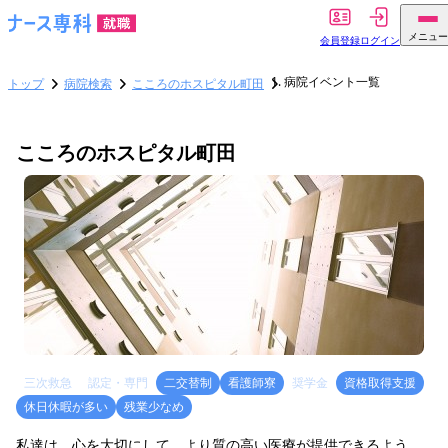
メニュー
会員登録
ログイン
病院イベント一覧
トップ
病院検索
こころのホスピタル町田
こころのホスピタル町田
三次救急
認定・専門
二交替制
看護師寮
奨学金
資格取得支援
休日休暇が多い
残業少なめ
私達は、心を大切にして、より質の高い医療が提供できるよう