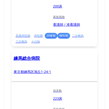
200床
募集職種
看護師 / 准看護師
高度急性期
急性期
回復期
慢性期
二次救急
三次救急
その他
練馬総合病院
東京都練馬区旭丘1-24-1
病床数
223床