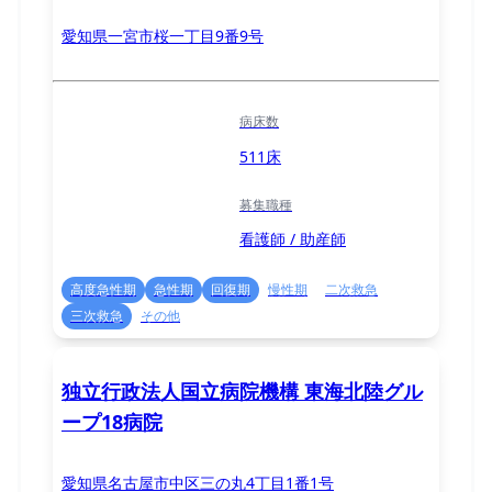
愛知県一宮市桜一丁目9番9号
病床数
511床
募集職種
看護師 / 助産師
高度急性期
急性期
回復期
慢性期
二次救急
三次救急
その他
独立行政法人国立病院機構 東海北陸グル
ープ18病院
愛知県名古屋市中区三の丸4丁目1番1号