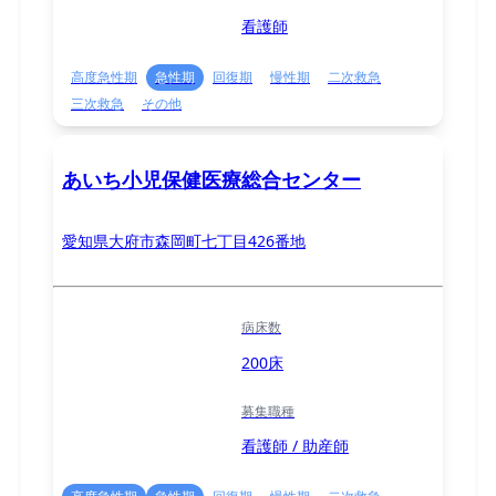
看護師
高度急性期
急性期
回復期
慢性期
二次救急
三次救急
その他
あいち小児保健医療総合センター
愛知県大府市森岡町七丁目426番地
病床数
200床
募集職種
看護師 / 助産師