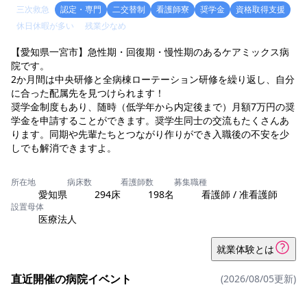
三次救急
認定・専門
二交替制
看護師寮
奨学金
資格取得支援
休日休暇が多い
残業少なめ
【愛知県一宮市】急性期・回復期・慢性期のあるケアミックス病
院です。
2か月間は中央研修と全病棟ローテーション研修を繰り返し、自分
に合った配属先を見つけられます！
奨学金制度もあり、随時（低学年から内定後まで）月額7万円の奨
学金を申請することができます。奨学生同士の交流もたくさんあ
ります。同期や先輩たちとつながり作りができ入職後の不安を少
しでも解消できますよ。
所在地
病床数
看護師数
募集職種
愛知県
294床
198名
看護師 / 准看護師
設置母体
医療法人
就業体験とは
直近開催の病院イベント
(2026/08/05更新)