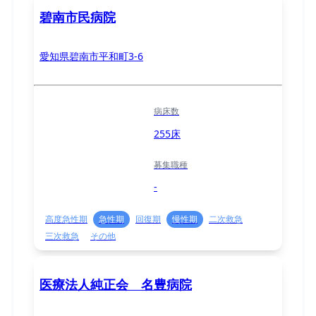
碧南市民病院
愛知県碧南市平和町3-6
病床数
255床
募集職種
-
高度急性期
急性期
回復期
慢性期
二次救急
三次救急
その他
医療法人純正会 名豊病院