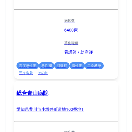
病床数
6400床
募集職種
看護師 / 助産師
高度急性期
急性期
回復期
慢性期
二次救急
三次救急
その他
総合青山病院
愛知県豊川市小坂井町道地100番地1