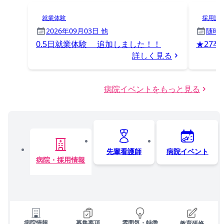
就業体験
採用試
2026年09月03日 他
随時
0.5日就業体験 追加しました！！
★27
詳しく見る
病院イベントをもっと見る
先輩看護師
病院イベント
病院・採用情報
病院情報
募集要項
雰囲気・特徴
教育研修