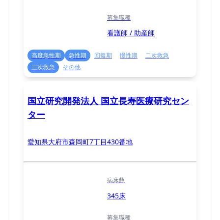
募集職種
看護師 / 助産師
高度急性期
急性期
回復期
慢性期
二次救急
三次救急
その他
国立研究開発法人 国立長寿医療研究セン
ター
愛知県大府市森岡町7丁目430番地
病床数
345床
募集職種