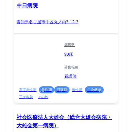
中日病院
愛知県名古屋市中区丸ノ内3-12-3
病床数
93床
募集職種
看護師
高度急性期
急性期
回復期
慢性期
二次救急
三次救急
その他
社会医療法人大雄会（総合大雄会病院・
大雄会第一病院）