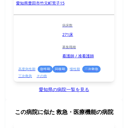
愛知県豊田市竹元町荒子15
病床数
271床
募集職種
看護師 / 准看護師
高度急性期
急性期
回復期
慢性期
二次救急
三次救急
その他
愛知県の病院一覧を見る
この病院に似た
救急・医療機能の病院