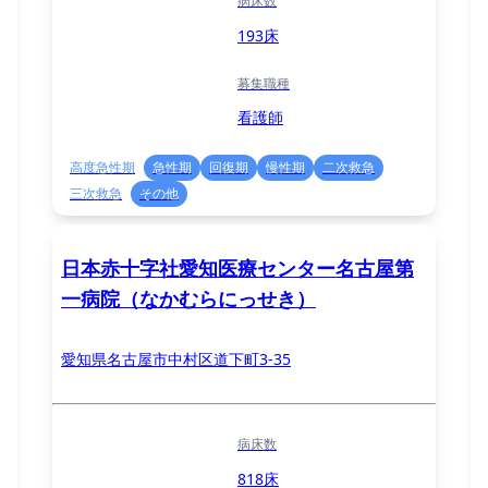
病床数
193床
募集職種
看護師
高度急性期
急性期
回復期
慢性期
二次救急
三次救急
その他
日本赤十字社愛知医療センター名古屋第
一病院（なかむらにっせき）
愛知県名古屋市中村区道下町3-35
病床数
818床