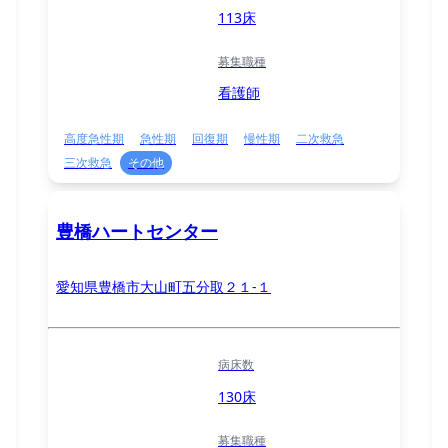
113床
募集職種
看護師
高度急性期
急性期
回復期
慢性期
二次救急
三次救急
その他
豊橋ハートセンター
愛知県豊橋市大山町五分取２１-１
病床数
130床
募集職種