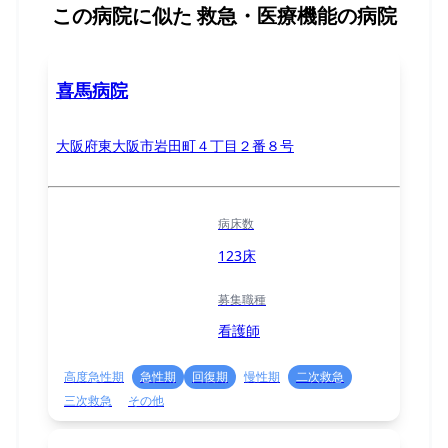
この病院に似た
救急・医療機能の病院
喜馬病院
大阪府東大阪市岩田町４丁目２番８号
病床数
123床
募集職種
看護師
高度急性期
急性期
回復期
慢性期
二次救急
三次救急
その他