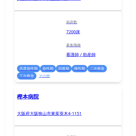
病床数
7200床
募集職種
看護師 / 助産師
高度急性期
急性期
回復期
慢性期
二次救急
三次救急
その他
樫本病院
大阪府大阪狭山市東茱萸木4-1151