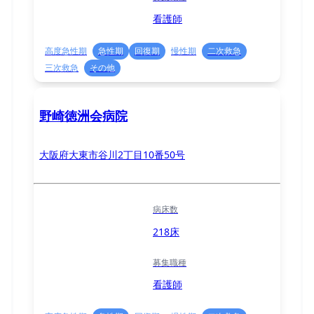
看護師
高度急性期
急性期
回復期
慢性期
二次救急
三次救急
その他
野崎徳洲会病院
大阪府大東市谷川2丁目10番50号
病床数
218床
募集職種
看護師