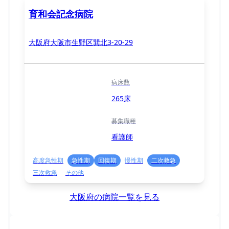
育和会記念病院
大阪府大阪市生野区巽北3-20-29
病床数
265床
募集職種
看護師
高度急性期
急性期
回復期
慢性期
二次救急
三次救急
その他
大阪府の病院一覧を見る