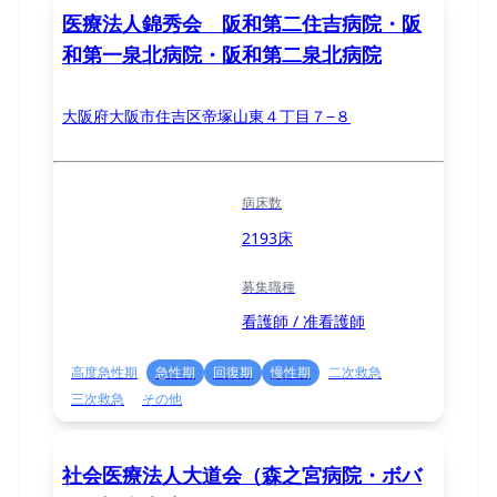
医療法人錦秀会 阪和第二住吉病院・阪
和第一泉北病院・阪和第二泉北病院
大阪府大阪市住吉区帝塚山東４丁目７−８
病床数
2193床
募集職種
看護師 / 准看護師
高度急性期
急性期
回復期
慢性期
二次救急
三次救急
その他
社会医療法人大道会（森之宮病院・ボバ