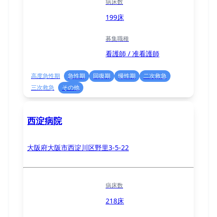
病床数
199床
募集職種
看護師 / 准看護師
高度急性期
急性期
回復期
慢性期
二次救急
三次救急
その他
西淀病院
大阪府大阪市西淀川区野里3-5-22
病床数
218床