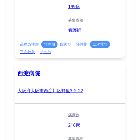
199床
募集職種
看護師
高度急性期
急性期
回復期
慢性期
二次救急
三次救急
その他
西淀病院
大阪府大阪市西淀川区野里3-5-22
病床数
218床
募集職種