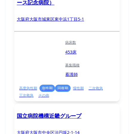
ース記念病院）
大阪府大阪市城東区東中浜1丁目5-1
病床数
453床
募集職種
看護師
高度急性期
急性期
回復期
慢性期
二次救急
三次救急
その他
国立病院機構近畿グループ
大阪府大阪市中央区法円坂2-1-14