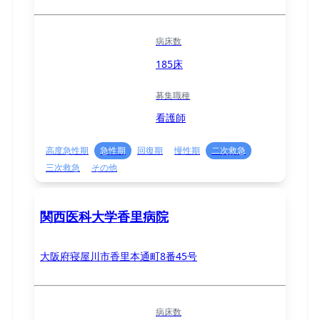
病床数
185床
募集職種
看護師
高度急性期
急性期
回復期
慢性期
二次救急
三次救急
その他
関西医科大学香里病院
大阪府寝屋川市香里本通町8番45号
病床数