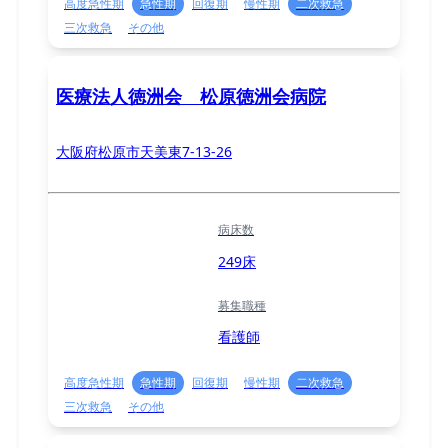
高度急性期
急性期
回復期
慢性期
二次救急
三次救急
その他
医療法人徳洲会 松原徳洲会病院
大阪府松原市天美東7-13-26
病床数
249床
募集職種
看護師
高度急性期
急性期
回復期
慢性期
二次救急
三次救急
その他