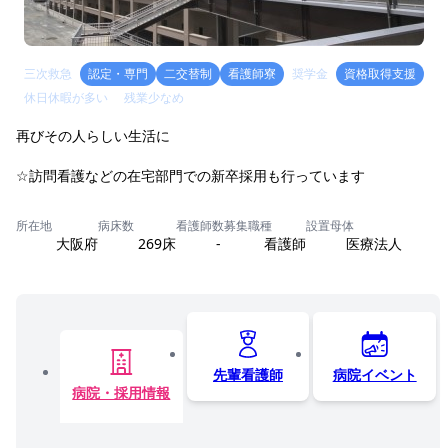
三次救急
認定・専門
二交替制
看護師寮
奨学金
資格取得支援
休日休暇が多い
残業少なめ
再びその人らしい生活に
所在地
病床数
看護師数
募集職種
設置母体
大阪府
269床
-
看護師
医療法人
先輩看護師
病院イベント
病院・採用情報