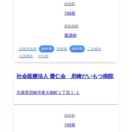
病床数
168床
募集職種
看護師
高度急性期
急性期
回復期
慢性期
二次救急
三次救急
その他
社会医療法人 愛仁会 尼崎だいもつ病院
兵庫県尼崎市東大物町１丁目１-１
病床数
199床