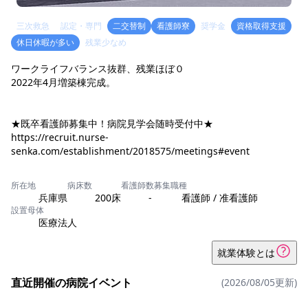
三次救急
認定・専門
二交替制
看護師寮
奨学金
資格取得支援
休日休暇が多い
残業少なめ
ワークライフバランス抜群、残業ほぼ０
2022年4月増築棟完成。
★既卒看護師募集中！病院見学会随時受付中★
https://recruit.nurse-
senka.com/establishment/2018575/meetings#event
所在地
病床数
看護師数
募集職種
兵庫県
200床
-
看護師 / 准看護師
設置母体
医療法人
就業体験とは
直近開催の病院イベント
(2026/08/05更新)