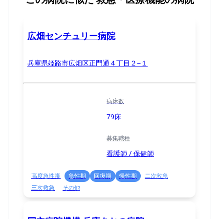
広畑センチュリー病院
兵庫県姫路市広畑区正門通４丁目２−１
病床数
79床
募集職種
看護師 / 保健師
高度急性期
急性期
回復期
慢性期
二次救急
三次救急
その他