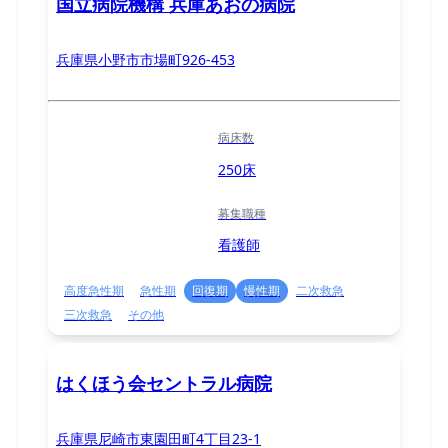
国立病院機構 兵庫あおの病院
兵庫県小野市市場町926-453
病床数
250床
募集職種
看護師
高度急性期
急性期
回復期
慢性期
二次救急
三次救急
その他
はくほう会セントラル病院
兵庫県尼崎市東園田町4丁目23-1