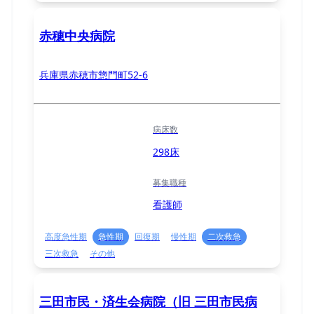
赤穂中央病院
兵庫県赤穂市惣門町52-6
病床数
298床
募集職種
看護師
高度急性期
急性期
回復期
慢性期
二次救急
三次救急
その他
三田市民・済生会病院（旧 三田市民病