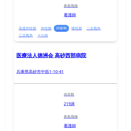
募集職種
看護師
高度急性期
急性期
回復期
慢性期
二次救急
三次救急
その他
医療法人徳洲会 高砂西部病院
兵庫県高砂市中筋1-10-41
病床数
219床
募集職種
看護師