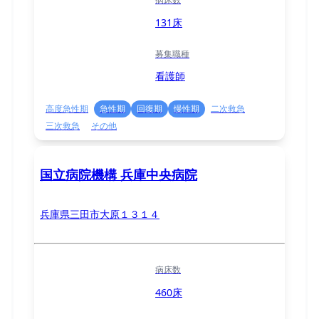
131床
募集職種
看護師
高度急性期
急性期
回復期
慢性期
二次救急
三次救急
その他
国立病院機構 兵庫中央病院
兵庫県三田市大原１３１４
病床数
460床