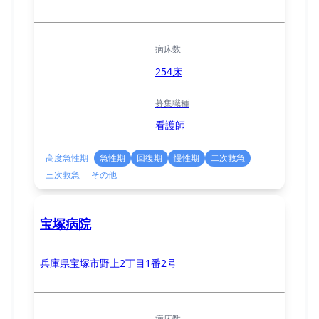
病床数
254床
募集職種
看護師
高度急性期
急性期
回復期
慢性期
二次救急
三次救急
その他
宝塚病院
兵庫県宝塚市野上2丁目1番2号
病床数