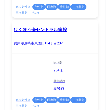
高度急性期
急性期
回復期
慢性期
二次救急
三次救急
その他
はくほう会セントラル病院
兵庫県尼崎市東園田町4丁目23-1
病床数
254床
募集職種
看護師
高度急性期
急性期
回復期
慢性期
二次救急
三次救急
その他