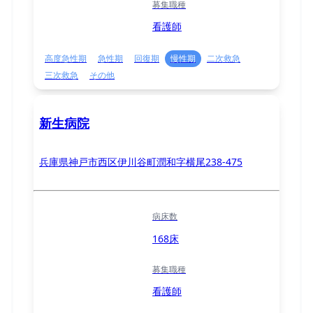
募集職種
看護師
高度急性期
急性期
回復期
慢性期
二次救急
三次救急
その他
新生病院
兵庫県神戸市西区伊川谷町潤和字横尾238-475
病床数
168床
募集職種
看護師