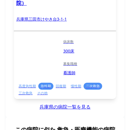
院）
兵庫県三田市けやき台3-1-1
病床数
300床
募集職種
看護師
高度急性期
急性期
回復期
慢性期
二次救急
三次救急
その他
兵庫県の病院一覧を見る
この病院に似た
救急・医療機能の病院