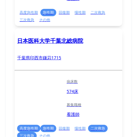
高度急性期
急性期
回復期
慢性期
二次救急
三次救急
その他
日本医科大学千葉北総病院
千葉県印西市鎌苅1715
病床数
574床
募集職種
看護師
高度急性期
急性期
回復期
慢性期
二次救急
三次救急
その他