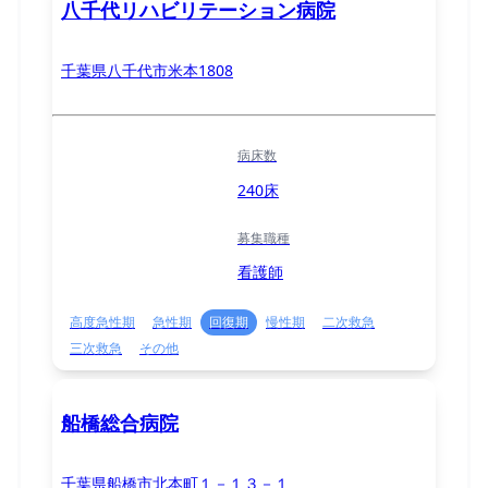
八千代リハビリテーション病院
千葉県八千代市米本1808
病床数
240床
募集職種
看護師
高度急性期
急性期
回復期
慢性期
二次救急
三次救急
その他
船橋総合病院
千葉県船橋市北本町１－１３－１