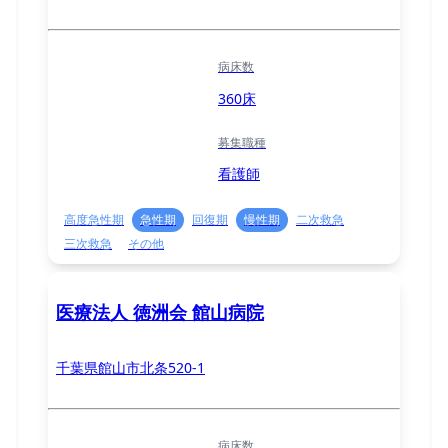
病床数
360床
募集職種
看護師
高度急性期
急性期
回復期
慢性期
二次救急
三次救急
その他
医療法人 徳洲会 館山病院
千葉県館山市北条520-1
病床数