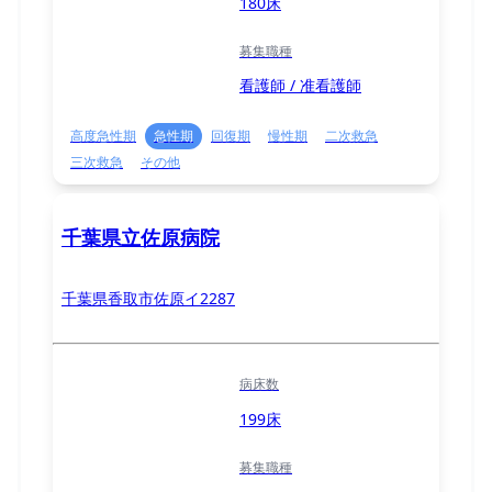
180床
募集職種
看護師 / 准看護師
高度急性期
急性期
回復期
慢性期
二次救急
三次救急
その他
千葉県立佐原病院
千葉県香取市佐原イ2287
病床数
199床
募集職種