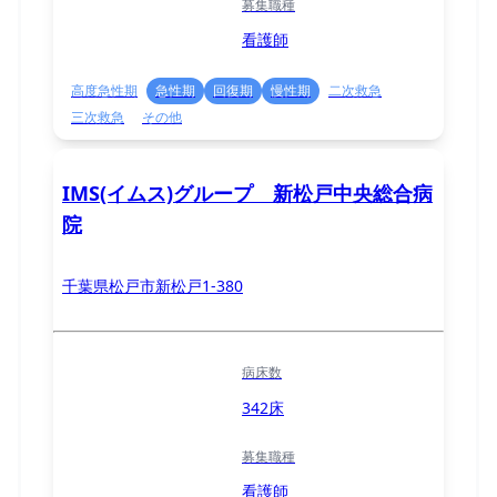
募集職種
看護師
高度急性期
急性期
回復期
慢性期
二次救急
三次救急
その他
IMS(イムス)グループ 新松戸中央総合病
院
千葉県松戸市新松戸1-380
病床数
342床
募集職種
看護師