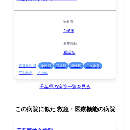
病床数
246床
募集職種
看護師
高度急性期
急性期
回復期
慢性期
二次救急
三次救急
その他
千葉県の病院一覧を見る
この病院に似た
救急・医療機能の病院