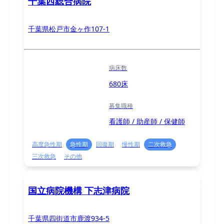
千葉西総合病院
千葉県松戸市金ヶ作107-1
病床数
680床
募集職種
看護師 / 助産師 / 保健師
高度急性期
急性期
回復期
慢性期
二次救急
三次救急
その他
国立病院機構 下志津病院
千葉県四街道市鹿渡934-5