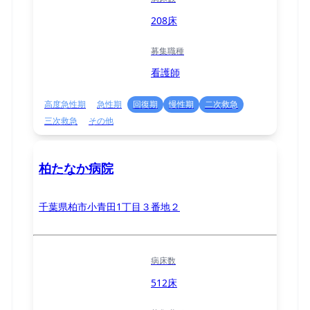
208床
募集職種
看護師
高度急性期
急性期
回復期
慢性期
二次救急
三次救急
その他
柏たなか病院
千葉県柏市小青田1丁目３番地２
病床数
512床