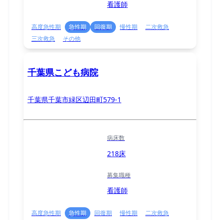
看護師
高度急性期
急性期
回復期
慢性期
二次救急
三次救急
その他
千葉県こども病院
千葉県千葉市緑区辺田町579-1
病床数
218床
募集職種
看護師
高度急性期
急性期
回復期
慢性期
二次救急