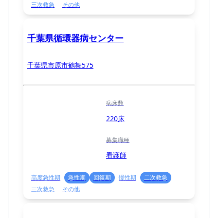
三次救急
その他
千葉県循環器病センター
千葉県市原市鶴舞575
病床数
220床
募集職種
看護師
高度急性期
急性期
回復期
慢性期
二次救急
三次救急
その他