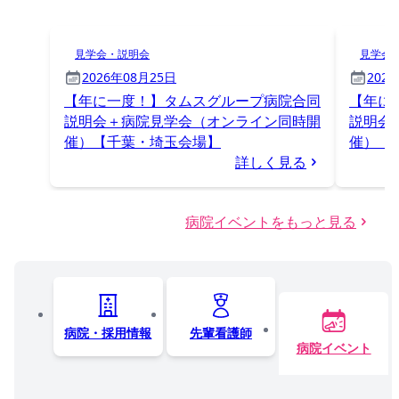
見学会・説明会
見学会
2026年08月25日
202
【年に一度！】タムスグループ病院合同
【年に
説明会＋病院見学会（オンライン同時開
説明会
催）【千葉・埼玉会場】
催）【
詳しく見る
病院イベントをもっと見る
病院・採用情報
先輩看護師
病院イベント