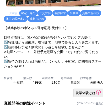
三次救急
認定・専門
二交替制
看護師寮
奨学金
資格取得支援
休日休暇が多い
残業少なめ
【就業体験の申込み＆選考応募 受付中！】
目指す看護は「私や私の家族が受けたいと望むケアの提供」
☑急性期から回復期、在宅まで、地域で暮らし人々を支えます。
☑新築移転予定！病院の引っ越しを経験しませんか？
※動画ページにて、外観予定動画を公開中です♪ぜひご覧くださ
い。
☑新卒の受け入れは病棟だけじゃない。手術室、訪問看護ステー
ションもOK！
所在地
病床数
看護師数
募集職種
設置母体
千葉県
199床
210名
看護師
医療法人
就業体験とは
直近開催の病院イベント
(2026/08/03更新)