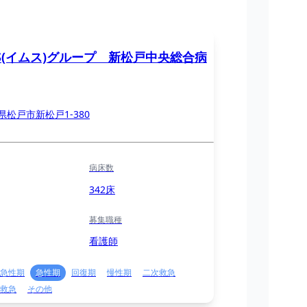
S(イムス)グループ 新松戸中央総合病
県松戸市新松戸1-380
病床数
342床
募集職種
看護師
急性期
急性期
回復期
慢性期
二次救急
救急
その他