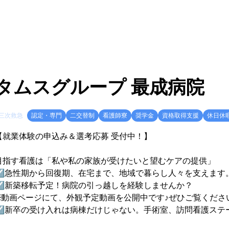
タムスグループ 最成病院
三次救急
認定・専門
二交替制
看護師寮
奨学金
資格取得支援
休日休
【就業体験の申込み＆選考応募 受付中！】
目指す看護は「私や私の家族が受けたいと望むケアの提供」
☑急性期から回復期、在宅まで、地域で暮らし人々を支えます
☑新築移転予定！病院の引っ越しを経験しませんか？
※動画ページにて、外観予定動画を公開中です♪ぜひご覧くださ
☑新卒の受け入れは病棟だけじゃない。手術室、訪問看護ステ