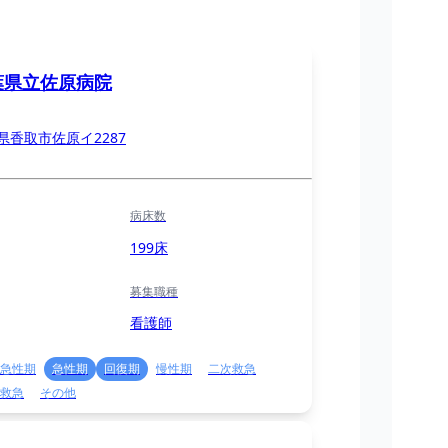
葉県立佐原病院
県香取市佐原イ2287
病床数
199床
募集職種
看護師
急性期
急性期
回復期
慢性期
二次救急
救急
その他