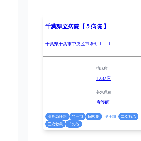
千葉県立病院【５病院 】
千葉県千葉市中央区市場町１－１
病床数
1237床
募集職種
看護師
高度急性期
急性期
回復期
慢性期
二次救急
三次救急
その他