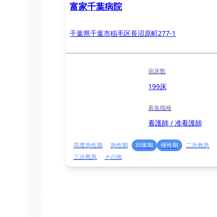
富家千葉病院
千葉県千葉市稲毛区長沼原町277-1
病床数
199床
募集職種
看護師 / 准看護師
高度急性期
急性期
回復期
慢性期
二次救急
三次救急
その他