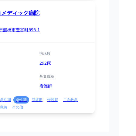
コメディック病院
県船橋市豊富町696-1
病床数
292床
募集職種
看護師
急性期
急性期
回復期
慢性期
二次救急
救急
その他