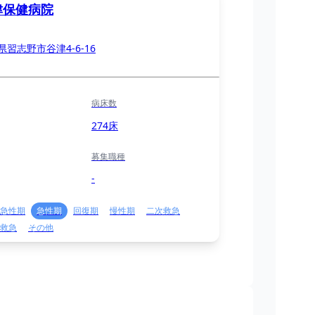
津保健病院
県習志野市谷津4-6-16
病床数
274床
募集職種
-
急性期
急性期
回復期
慢性期
二次救急
救急
その他