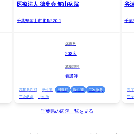
医療法人 徳洲会 館山病院
谷
千葉県館山市北条520-1
千葉
病床数
208床
募集職種
看護師
高度急性期
急性期
回復期
慢性期
二次救急
高度
三次救急
その他
三次
千葉県の病院一覧を見る