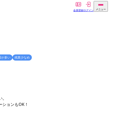
メニュー
会員登録
ログイン
暇が多い
残業少なめ
。
い。
ーションもOK！