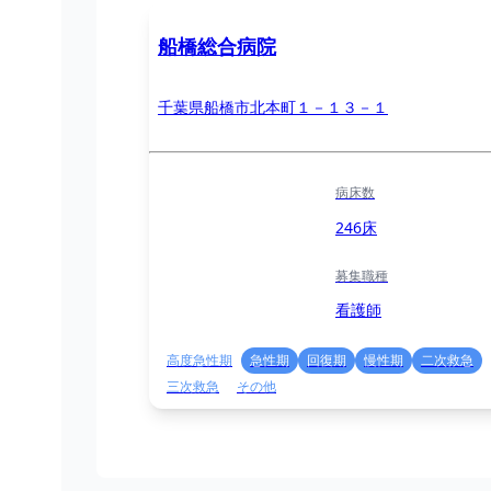
船橋総合病院
千葉県船橋市北本町１－１３－１
病床数
246床
募集職種
看護師
高度急性期
急性期
回復期
慢性期
二次救急
三次救急
その他