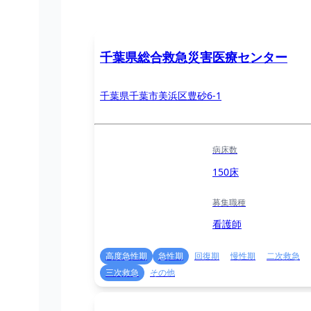
千葉県総合救急災害医療センター
千葉県千葉市美浜区豊砂6-1
病床数
150床
募集職種
看護師
高度急性期
急性期
回復期
慢性期
二次救急
三次救急
その他