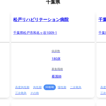
千葉県
松戸リハビリテーション病院
千
千葉県松戸市和名ヶ谷1009-1
千葉
病床数
180床
募集職種
看護師
高度急性期
急性期
回復期
慢性期
二次救急
高度
三次救急
その他
三次