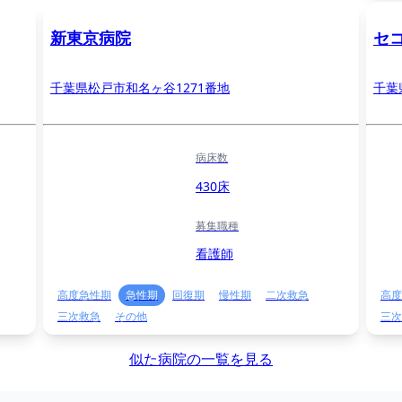
新東京病院
セ
千葉県松戸市和名ヶ谷1271番地
千葉
病床数
430床
募集職種
看護師
高度急性期
急性期
回復期
慢性期
二次救急
高度
三次救急
その他
三次
似た病院の一覧を見る