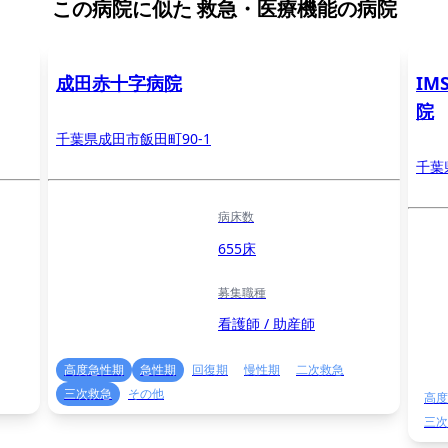
この病院に似た
救急・医療機能の病院
成田赤十字病院
IM
院
千葉県成田市飯田町90-1
千葉
病床数
655床
募集職種
看護師 / 助産師
高度急性期
急性期
回復期
慢性期
二次救急
三次救急
その他
高度
三次