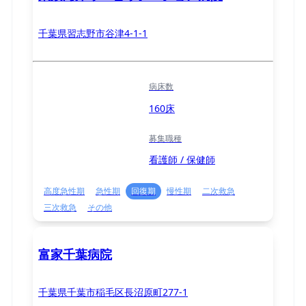
千葉県習志野市谷津4-1-1
病床数
160床
募集職種
看護師 / 保健師
高度急性期
急性期
回復期
慢性期
二次救急
三次救急
その他
富家千葉病院
千葉県千葉市稲毛区長沼原町277-1