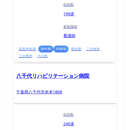
病床数
199床
募集職種
看護師
高度急性期
急性期
回復期
慢性期
二次救急
三次救急
その他
八千代リハビリテーション病院
千葉県八千代市米本1808
病床数
240床