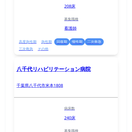
208床
募集職種
看護師
高度急性期
急性期
回復期
慢性期
二次救急
三次救急
その他
八千代リハビリテーション病院
千葉県八千代市米本1808
病床数
240床
募集職種