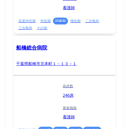
看護師
高度急性期
急性期
回復期
慢性期
二次救急
三次救急
その他
船橋総合病院
千葉県船橋市北本町１－１３－１
病床数
246床
募集職種
看護師