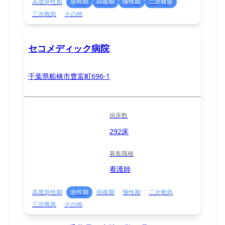
高度急性期
急性期
回復期
慢性期
二次救急
三次救急
その他
セコメディック病院
千葉県船橋市豊富町696-1
病床数
292床
募集職種
看護師
高度急性期
急性期
回復期
慢性期
二次救急
三次救急
その他