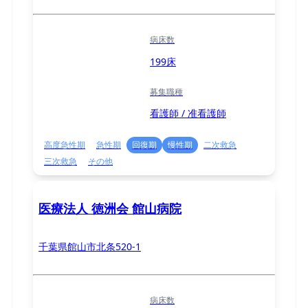
病床数
199床
募集職種
看護師 / 准看護師
高度急性期
急性期
回復期
慢性期
二次救急
三次救急
その他
医療法人 徳洲会 館山病院
千葉県館山市北条520-1
病床数