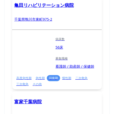
亀田リハビリテーション病院
千葉県鴨川市東町975-2
病床数
56床
募集職種
看護師 / 助産師 / 保健師
高度急性期
急性期
回復期
慢性期
二次救急
三次救急
その他
富家千葉病院