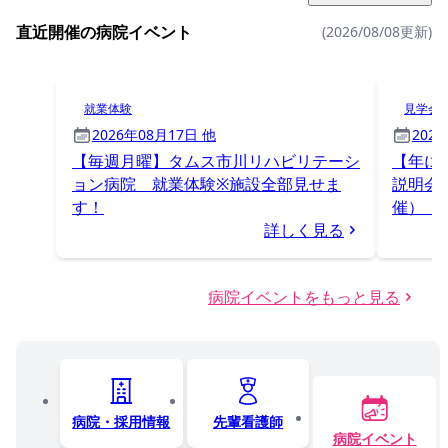
直近開催の病院イベント
(2026/08/08更新)
就業体験
見学会
2026年08月17日 他
202
【毎週月曜】タムス市川リハビリテーシ
【年に
ョン病院 就業体験※施設全部見せま
説明会
す！
催）【
詳しく見る
病院イベントをもっと見る
病院・採用情報
先輩看護師
病院イベント