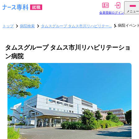
メニュー
会員登録
ログイン
病院イベン
トップ
病院検索
タムスグループ タムス市川リハビリテー…
タムスグループ タムス市川リハビリテーショ
ン病院