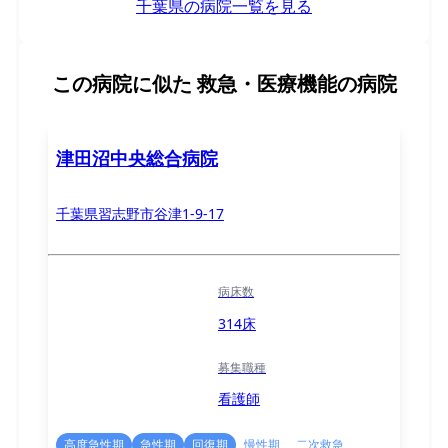
千葉県の病院一覧を見る
この病院に似た
救急・医療機能の病院
津田沼中央総合病院
千葉県習志野市谷津1-9-17
病床数
314床
募集職種
看護師
高度急性期
急性期
回復期
慢性期
二次救急