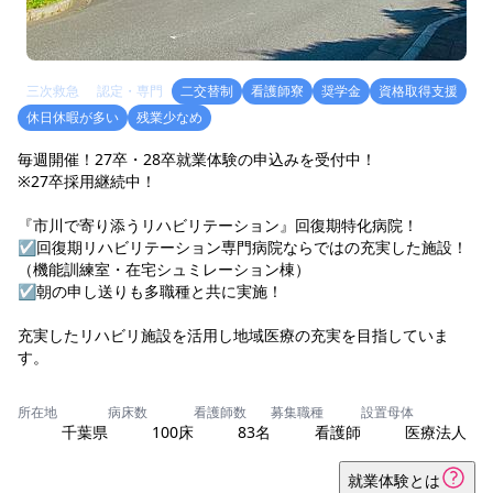
三次救急
認定・専門
二交替制
看護師寮
奨学金
資格取得支援
休日休暇が多い
残業少なめ
毎週開催！27卒・28卒就業体験の申込みを受付中！
※27卒採用継続中！
『市川で寄り添うリハビリテーション』回復期特化病院！
☑回復期リハビリテーション専門病院ならではの充実した施設！
（機能訓練室・在宅シュミレーション棟）
☑朝の申し送りも多職種と共に実施！
充実したリハビリ施設を活用し地域医療の充実を目指していま
所在地
病床数
看護師数
募集職種
設置母体
千葉県
100床
83名
看護師
医療法人
就業体験とは