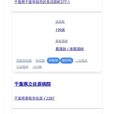
千葉県千葉市稲毛区長沼原町277-1
病床数
199床
募集職種
看護師 / 准看護師
高度急性期
急性期
回復期
慢性期
二次救急
三次救急
その他
千葉県立佐原病院
千葉県香取市佐原イ2287