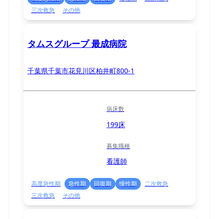
三次救急
その他
タムスグループ 最成病院
千葉県千葉市花見川区柏井町800-1
病床数
199床
募集職種
看護師
高度急性期
急性期
回復期
慢性期
二次救急
三次救急
その他