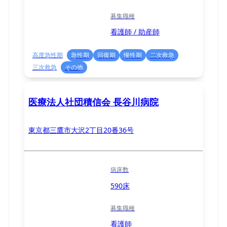
募集職種
看護師 / 助産師
高度急性期
急性期
回復期
慢性期
二次救急
三次救急
その他
医療法人社団積信会 長谷川病院
東京都三鷹市大沢2丁目20番36号
病床数
590床
募集職種
看護師