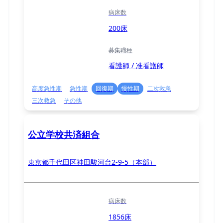
病床数
200床
募集職種
看護師 / 准看護師
高度急性期
急性期
回復期
慢性期
二次救急
三次救急
その他
公立学校共済組合
東京都千代田区神田駿河台2-9-5（本部）
病床数
1856床