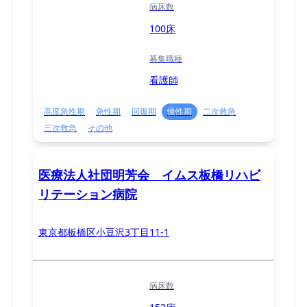
病床数
100床
募集職種
看護師
高度急性期
急性期
回復期
慢性期
二次救急
三次救急
その他
医療法人社団明芳会 イムス板橋リハビ
リテーション病院
東京都板橋区小豆沢3丁目11-1
病床数