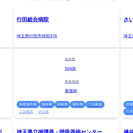
行田総合病院
さ
埼玉県行田市持田376
埼玉
病床数
504床
募集職種
看護師
高度急性期
急性期
回復期
慢性期
二次救急
高度
三次救急
その他
三次
口
埼玉県立循環器・呼吸器病センター
越