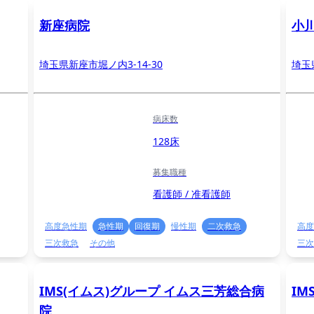
新座病院
小
埼玉県新座市堀ノ内3-14-30
埼玉
病床数
128床
募集職種
看護師 / 准看護師
高度急性期
急性期
回復期
慢性期
二次救急
高度
三次救急
その他
三次
IMS(イムス)グループ イムス三芳総合病
IM
院