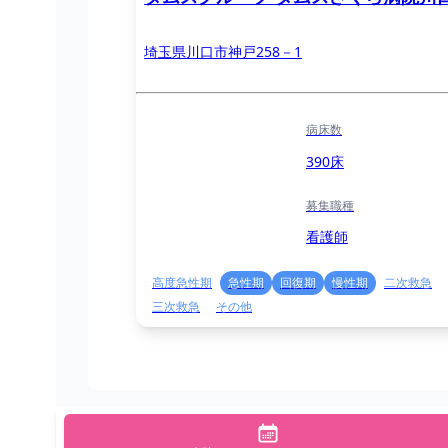
埼玉県川口市神戸258－1
病床数
390床
募集職種
看護師
高度急性期
急性期
回復期
慢性期
二次救急
三次救急
その他