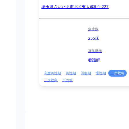
埼玉県さいたま市北区東大成町1-227
病床数
255床
募集職種
看護師
高度急性期
急性期
回復期
慢性期
二次救急
三次救急
その他