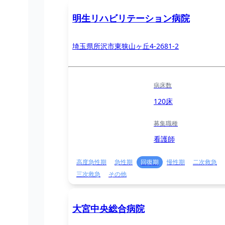
明生リハビリテーション病院
埼玉県所沢市東狭山ヶ丘4-2681-2
病床数
120床
募集職種
看護師
高度急性期
急性期
回復期
慢性期
二次救急
三次救急
その他
大宮中央総合病院