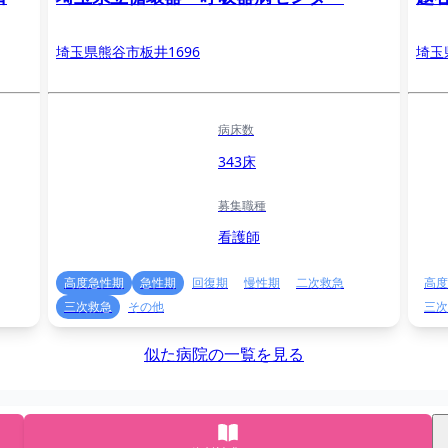
埼玉県熊谷市板井1696
埼玉
病床数
343床
募集職種
看護師
高度急性期
急性期
回復期
慢性期
二次救急
高度
三次救急
その他
三次
似た病院の一覧を見る