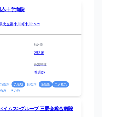
川赤十字病院
県比企郡小川町小川1525
病床数
252床
募集職種
看護師
急性期
急性期
回復期
慢性期
二次救急
救急
その他
S<イムス>グループ 三愛会総合病院