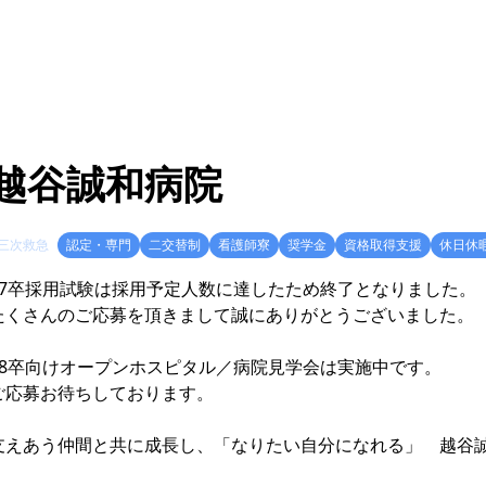
越谷誠和病院
三次救急
認定・専門
二交替制
看護師寮
奨学金
資格取得支援
休日休
27卒採用試験は採用予定人数に達したため終了となりました。
たくさんのご応募を頂きまして誠にありがとうございました。
28卒向けオープンホスピタル／病院見学会は実施中です。
ご応募お待ちしております。
支えあう仲間と共に成長し、「なりたい自分になれる」 越谷