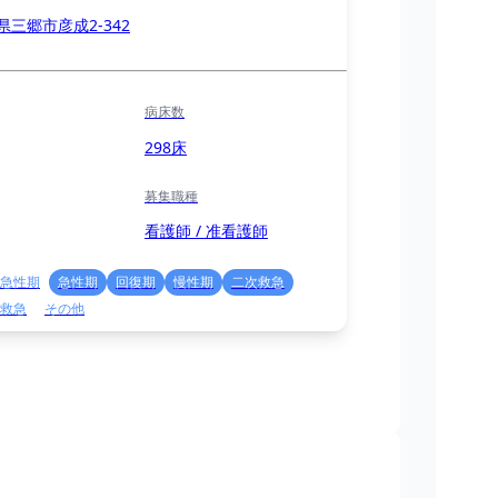
県三郷市彦成2-342
病床数
298床
募集職種
看護師 / 准看護師
急性期
急性期
回復期
慢性期
二次救急
救急
その他