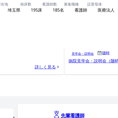
所在地
病床数
看護師数
募集職種
設置母体
埼玉県
195床
185名
看護師
医療法人
随時
見学会・説明会
病院見学会・説明会（随
詳しく見る
先輩看護師