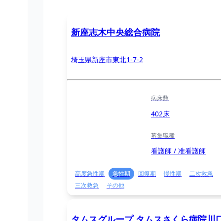
新座志木中央総合病院
埼玉県新座市東北1-7-2
病床数
402床
募集職種
看護師 / 准看護師
高度急性期
急性期
回復期
慢性期
二次救急
三次救急
その他
タムスグループ タムスさくら病院川