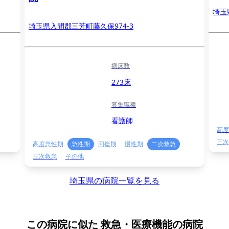
埼玉
埼玉県入間郡三芳町藤久保974-3
病床数
273床
募集職種
看護師
高度
三次
高度急性期
急性期
回復期
慢性期
二次救急
三次救急
その他
埼玉県の病院一覧を見る
この病院に似た
救急・医療機能の病院