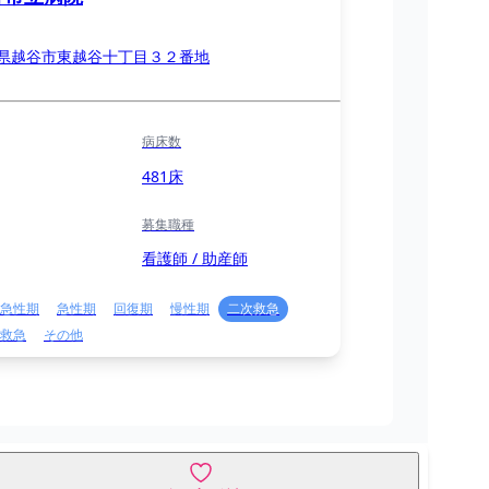
県越谷市東越谷十丁目３２番地
病床数
481床
募集職種
看護師 / 助産師
急性期
急性期
回復期
慢性期
二次救急
救急
その他