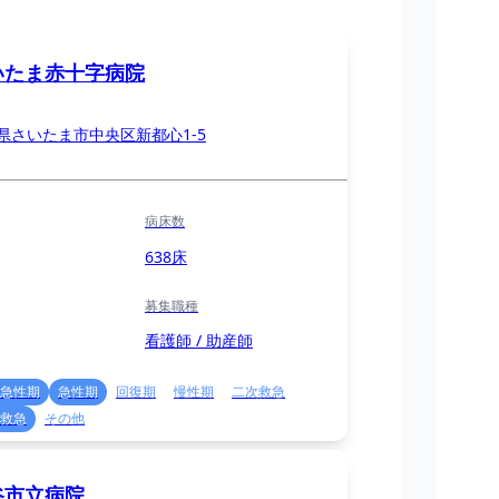
いたま赤十字病院
県さいたま市中央区新都心1-5
病床数
638床
募集職種
看護師 / 助産師
急性期
急性期
回復期
慢性期
二次救急
救急
その他
谷市立病院