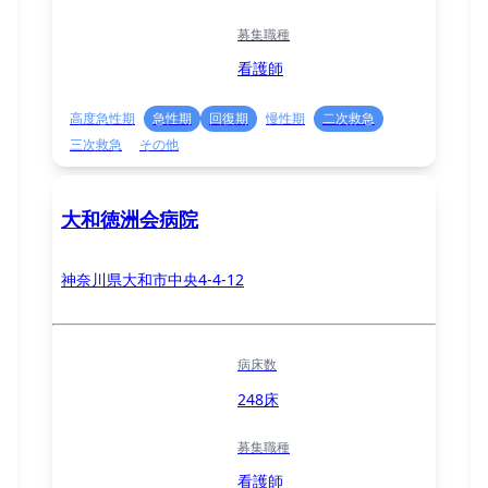
募集職種
看護師
高度急性期
急性期
回復期
慢性期
二次救急
三次救急
その他
大和徳洲会病院
神奈川県大和市中央4-4-12
病床数
248床
募集職種
看護師