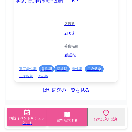
神奈川県川崎市高津区溝口1-16-7
病床数
210床
募集職種
看護師
高度急性期
急性期
回復期
慢性期
二次救急
三次救急
その他
似た病院の一覧を見る
病院イベントをチェッ
お気に入り追加
資料請求する
クする