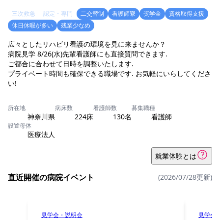
三次救急
認定・専門
二交替制
看護師寮
奨学金
資格取得支援
休日休暇が多い
残業少なめ
広々としたリハビリ看護の環境を見に来ませんか？
病院見学 8/26(水)先輩看護師にも直接質問できます.
ご都合に合わせて日時を調整いたします.
プライベート時間も確保できる職場です. お気軽にいらしてくださ
い!
所在地
病床数
看護師数
募集職種
神奈川県
224床
130名
看護師
設置母体
医療法人
就業体験とは
直近開催の病院イベント
(2026/07/28更新)
見学会・説明会
見学会