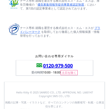
ナース専科 就職を運営する株式会社エス・エム・エスは、厚
生労働省の「
優良募集情報等提供事業者認定制度
」におい
て、第1回の認定事業者として認定されております。
ナース専科 就職を運営する株式会社エス・エム・エスが
プラ
イバシーマーク
を取得しており徹底した個人情報保護・情報
管理を行っております。
お問い合わせ専用ダイヤル
0120-979-500
受付時間
10:00 - 18:00
土日を除く
Hello Kitty © 2025 SANRIO CO., LTD. APPROVAL NO. L660147
Copyright SMS CO., LTD.
掲載の記事・写真・イラストなど、すべてのコンテンツの無断複写・転載・公衆送
信を禁じます。