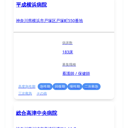
平成横浜病院
神奈川県横浜市戸塚区戸塚町550番地
病床数
183床
募集職種
看護師 / 保健師
高度急性期
急性期
回復期
慢性期
二次救急
三次救急
その他
総合高津中央病院