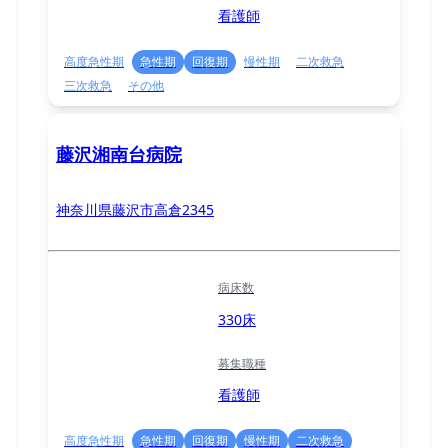
看護師
高度急性期
急性期
回復期
慢性期
二次救急
三次救急
その他
藤沢湘南台病院
神奈川県藤沢市高倉2345
病床数
330床
募集職種
看護師
高度急性期
急性期
回復期
慢性期
二次救急