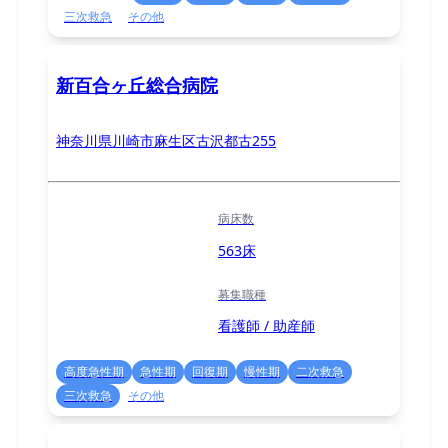
三次救急
その他
新百合ヶ丘総合病院
神奈川県川崎市麻生区古沢都古255
病床数
563床
募集職種
看護師 / 助産師
高度急性期
急性期
回復期
慢性期
二次救急
三次救急
その他