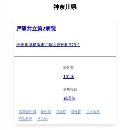
神奈川県
戸塚共立第2病院
神奈川県横浜市戸塚区吉田町579-1
病床数
101床
募集職種
看護師
高度急性期
急性期
回復期
慢性期
二次救急
三次救急
その他