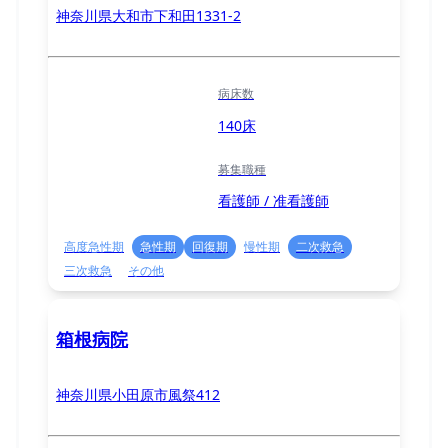
神奈川県大和市下和田1331-2
病床数
140床
募集職種
看護師 / 准看護師
高度急性期
急性期
回復期
慢性期
二次救急
三次救急
その他
箱根病院
神奈川県小田原市風祭412