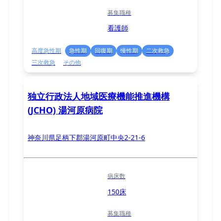
募集職種
看護師
高度急性期
急性期
回復期
慢性期
二次救急
三次救急
その他
独立行政法人地域医療機能推進機構
(JCHO) 湯河原病院
神奈川県足柄下郡湯河原町中央2-21-6
病床数
150床
募集職種