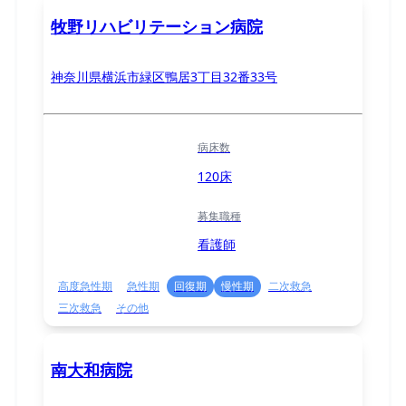
牧野リハビリテーション病院
神奈川県横浜市緑区鴨居3丁目32番33号
病床数
120床
募集職種
看護師
高度急性期
急性期
回復期
慢性期
二次救急
三次救急
その他
南大和病院