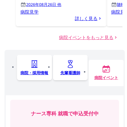
2026年08月26日 他
随時
病院見学
病院見
詳しく見る
病院イベントをもっと見る
病院・採用情報
先輩看護師
病院イベント
ナース専科 就職で申込受付中