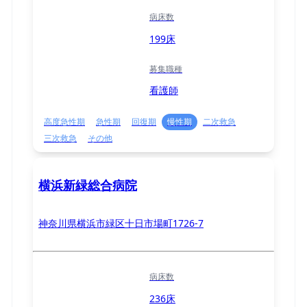
病床数
199床
募集職種
看護師
高度急性期
急性期
回復期
慢性期
二次救急
三次救急
その他
横浜新緑総合病院
神奈川県横浜市緑区十日市場町1726-7
病床数
236床