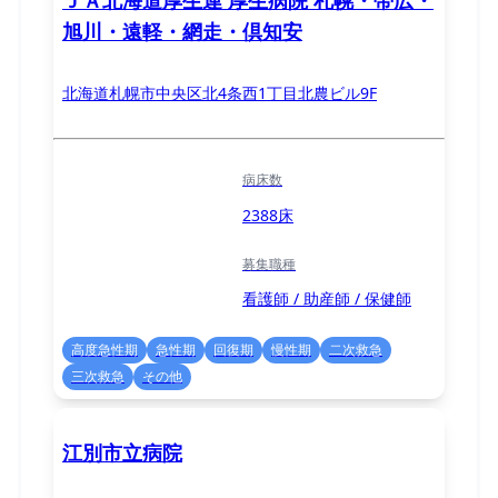
ＪＡ北海道厚生連 厚生病院 札幌・帯広・
旭川・遠軽・網走・倶知安
北海道札幌市中央区北4条西1丁目北農ビル9F
病床数
2388床
募集職種
看護師 / 助産師 / 保健師
高度急性期
急性期
回復期
慢性期
二次救急
三次救急
その他
江別市立病院