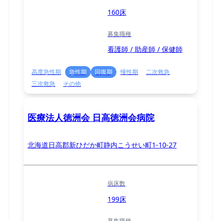
160床
募集職種
看護師 / 助産師 / 保健師
高度急性期
急性期
回復期
慢性期
二次救急
三次救急
その他
医療法人徳洲会 日高徳洲会病院
北海道日高郡新ひだか町静内こうせい町1-10-27
病床数
199床
募集職種