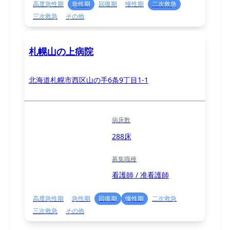
高度急性期
急性期
回復期
慢性期
二次救急
三次救急
その他
札幌山の上病院
北海道札幌市西区山の手6条9丁目1-1
病床数
288床
募集職種
看護師 / 准看護師
高度急性期
急性期
回復期
慢性期
二次救急
三次救急
その他