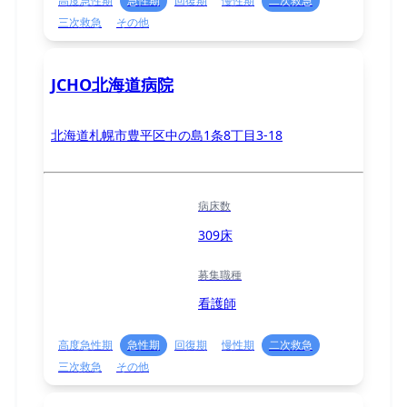
高度急性期
急性期
回復期
慢性期
二次救急
三次救急
その他
JCHO北海道病院
北海道札幌市豊平区中の島1条8丁目3-18
病床数
309床
募集職種
看護師
高度急性期
急性期
回復期
慢性期
二次救急
三次救急
その他