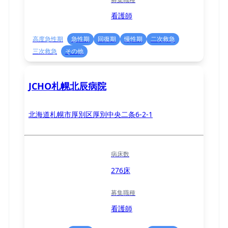
看護師
高度急性期
急性期
回復期
慢性期
二次救急
三次救急
その他
JCHO札幌北辰病院
北海道札幌市厚別区厚別中央二条6-2-1
病床数
276床
募集職種
看護師