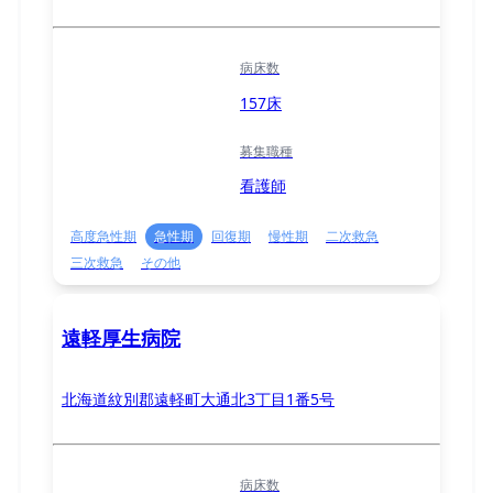
病床数
157床
募集職種
看護師
高度急性期
急性期
回復期
慢性期
二次救急
三次救急
その他
遠軽厚生病院
北海道紋別郡遠軽町大通北3丁目1番5号
病床数