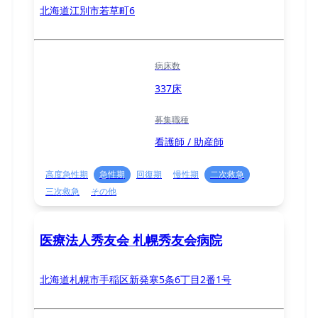
北海道江別市若草町6
病床数
337床
募集職種
看護師 / 助産師
高度急性期
急性期
回復期
慢性期
二次救急
三次救急
その他
医療法人秀友会 札幌秀友会病院
北海道札幌市手稲区新発寒5条6丁目2番1号