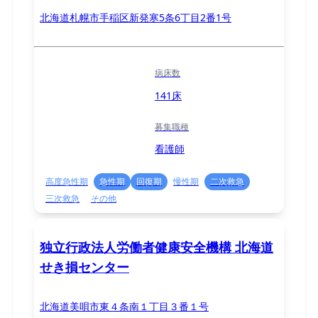
北海道札幌市手稲区新発寒5条6丁目2番1号
病床数
141床
募集職種
看護師
高度急性期
急性期
回復期
慢性期
二次救急
三次救急
その他
独立行政法人労働者健康安全機構 北海道
せき損センター
北海道美唄市東４条南１丁目３番１号