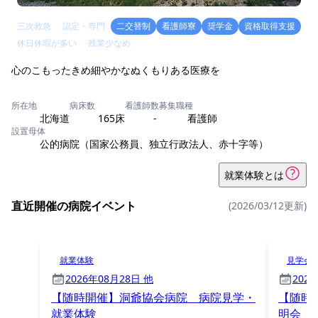
三次救急
認定・専門
二交替制
看護師寮
奨学金
資格取得支援
休日休暇が多い
残業少なめ
心のこもったきめ細やかなぬくもりある医療を
所在地
病床数
看護師数
募集職種
北海道
165床
-
看護師
設置母体
公的病院（国家公務員、独立行政法人、赤十字等）
就業体験とは
直近開催の病院イベント
(2026/03/12更新)
就業体験
見学会
2026年08月28日 他
202
【随時開催】洞爺協会病院 病院見学・
【随時
就業体験
明会