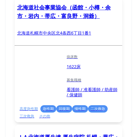
北海道社会事業協会（函館・小樽・余
市・岩内・帯広・富良野・洞爺）
北海道札幌市中央区北4条西6丁目1番1
病床数
1622床
募集職種
看護師 / 准看護師 / 助産師
/ 保健師
高度急性期
急性期
回復期
慢性期
二次救急
三次救急
その他