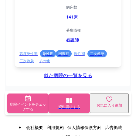
病床数
141床
募集職種
看護師
高度急性期
急性期
回復期
慢性期
二次救急
三次救急
その他
似た病院の一覧を見る
病院イベントをチェッ
お気に入り追加
資料請求する
クする
会社概要
利用規約
個人情報保護方針
広告掲載