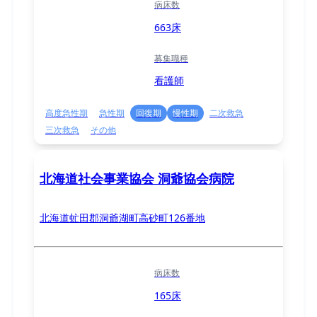
病床数
663床
募集職種
看護師
高度急性期
急性期
回復期
慢性期
二次救急
三次救急
その他
北海道社会事業協会 洞爺協会病院
北海道虻田郡洞爺湖町高砂町126番地
病床数
165床