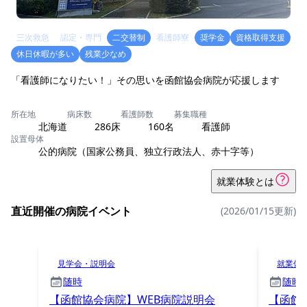
三次救急
認定・専門
二交替制
看護師寮
奨学金
資格取得支援
休日休暇が多い
残業少なめ
「看護師になりたい！」その思いを函館協会病院が応援します
所在地
病床数
看護師数
募集職種
北海道
286床
160名
看護師
設置母体
公的病院（国家公務員、独立行政法人、赤十字等）
就業体験とは
直近開催の病院イベント
(2026/01/15更新)
見学会・説明会
就業体
随時
随時
【函館協会病院】WEB病院説明会
【函館