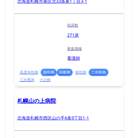
北海道札幌市東区北33条東1丁目3-1
病床数
271床
募集職種
看護師
高度急性期
急性期
回復期
慢性期
二次救急
三次救急
その他
札幌山の上病院
北海道札幌市西区山の手6条9丁目1-1