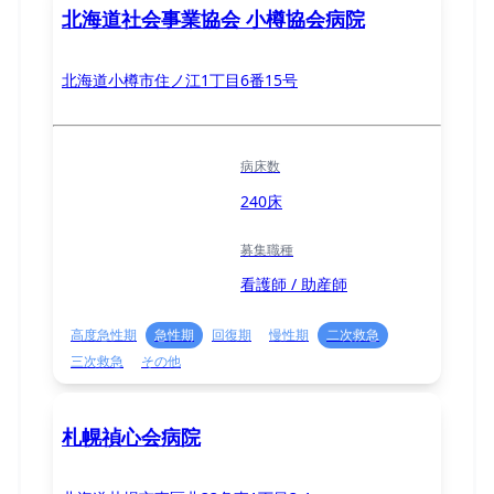
北海道社会事業協会 小樽協会病院
北海道小樽市住ノ江1丁目6番15号
病床数
240床
募集職種
看護師 / 助産師
高度急性期
急性期
回復期
慢性期
二次救急
三次救急
その他
札幌禎心会病院