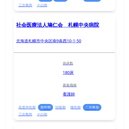
三次救急
その他
社会医療法人鳩仁会 札幌中央病院
北海道札幌市中央区南9条西10-1-50
病床数
180床
募集職種
看護師
高度急性期
急性期
回復期
慢性期
二次救急
三次救急
その他