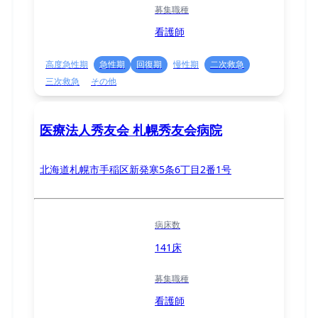
募集職種
看護師
高度急性期
急性期
回復期
慢性期
二次救急
三次救急
その他
医療法人秀友会 札幌秀友会病院
北海道札幌市手稲区新発寒5条6丁目2番1号
病床数
141床
募集職種
看護師