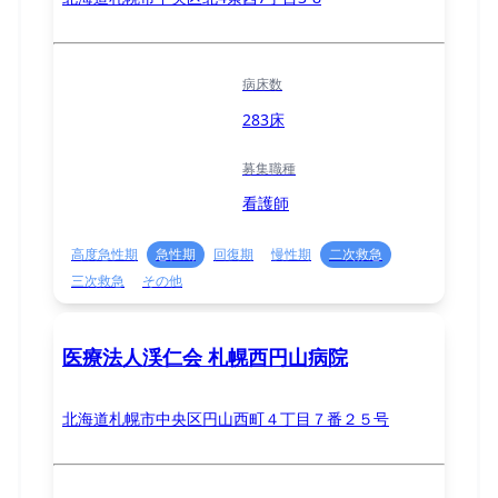
病床数
283床
募集職種
看護師
高度急性期
急性期
回復期
慢性期
二次救急
三次救急
その他
医療法人渓仁会 札幌西円山病院
北海道札幌市中央区円山西町４丁目７番２５号