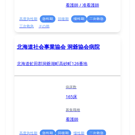
看護師 / 准看護師
高度急性期
急性期
回復期
慢性期
二次救急
三次救急
その他
北海道社会事業協会 洞爺協会病院
北海道虻田郡洞爺湖町高砂町126番地
病床数
165床
募集職種
看護師
高度急性期
急性期
回復期
慢性期
二次救急