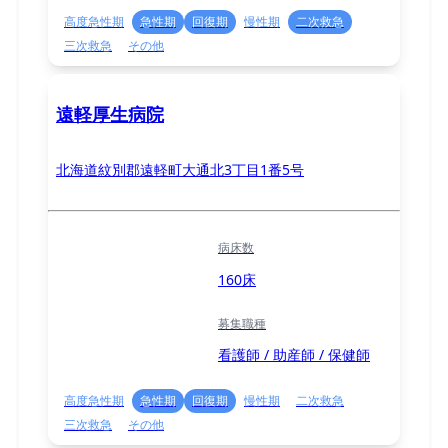
高度急性期
急性期
回復期
慢性期
二次救急
三次救急
その他
遠軽厚生病院
北海道紋別郡遠軽町大通北3丁目1番5号
病床数
160床
募集職種
看護師 / 助産師 / 保健師
高度急性期
急性期
回復期
慢性期
二次救急
三次救急
その他