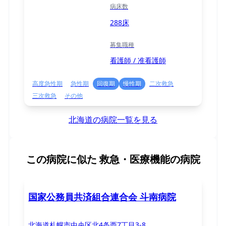
病床数
288床
募集職種
看護師 / 准看護師
高度急性期
急性期
回復期
慢性期
二次救急
三次救急
その他
北海道の病院一覧を見る
この病院に似た
救急・医療機能の病院
国家公務員共済組合連合会 斗南病院
北海道札幌市中央区北4条西7丁目3-8