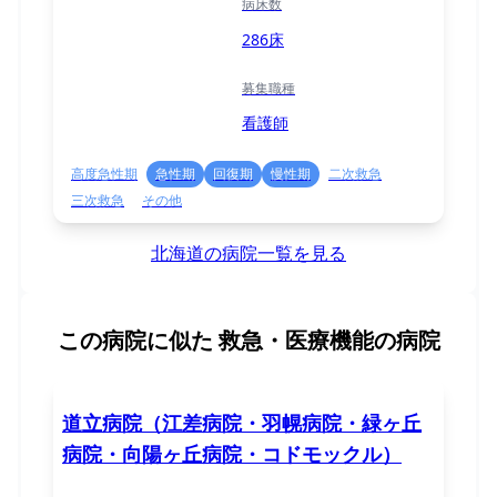
病床数
286床
募集職種
看護師
高度急性期
急性期
回復期
慢性期
二次救急
三次救急
その他
北海道の病院一覧を見る
この病院に似た
救急・医療機能の病院
道立病院（江差病院・羽幌病院・緑ヶ丘
病院・向陽ヶ丘病院・コドモックル）