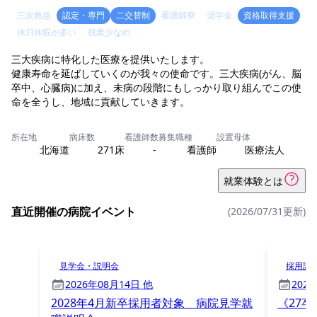
三次救急
認定・専門
二交替制
看護師寮
奨学金
資格取得支援
休日休暇が多い
残業少なめ
三大疾病に特化した医療を提供いたします。
健康寿命を延ばしていくのが我々の使命です。三大疾病(がん、脳
卒中、心臓病)に加え、未病の段階にもしっかり取り組んでこの使
命を全うし、地域に貢献していきます。
所在地
病床数
看護師数
募集職種
設置母体
北海道
271床
-
看護師
医療法人
就業体験とは
直近開催の病院イベント
(2026/07/31更新)
見学会・説明会
採用試
2026年08月14日 他
202
2028年4月新卒採用者対象 病院見学就
《27