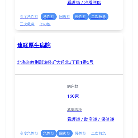
看護師 / 准看護師
高度急性期
急性期
回復期
慢性期
二次救急
三次救急
その他
遠軽厚生病院
北海道紋別郡遠軽町大通北3丁目1番5号
病床数
160床
募集職種
看護師 / 助産師 / 保健師
高度急性期
急性期
回復期
慢性期
二次救急