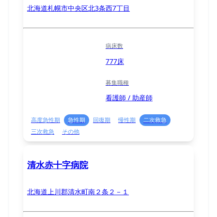
北海道札幌市中央区北3条西7丁目
病床数
777床
募集職種
看護師 / 助産師
高度急性期
急性期
回復期
慢性期
二次救急
三次救急
その他
清水赤十字病院
北海道上川郡清水町南２条２－１