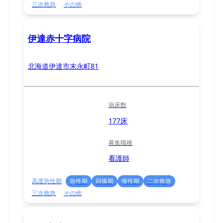
三次救急
その他
伊達赤十字病院
北海道伊達市末永町81
病床数
177床
募集職種
看護師
高度急性期
急性期
回復期
慢性期
二次救急
三次救急
その他