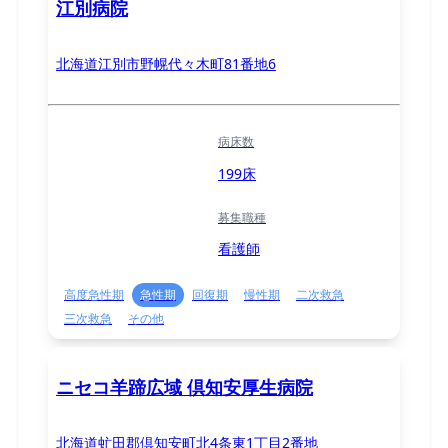
江別病院
北海道江別市野幌代々木町81番地6
病床数
199床
募集職種
看護師
高度急性期
急性期
回復期
慢性期
二次救急
三次救急
その他
ニセコ羊蹄広域 倶知安厚生病院
北海道虻田郡倶知安町北4条東1丁目2番地