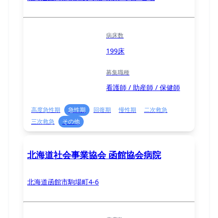
病床数
199床
募集職種
看護師 / 助産師 / 保健師
高度急性期
急性期
回復期
慢性期
二次救急
三次救急
その他
北海道社会事業協会 函館協会病院
北海道函館市駒場町4-6