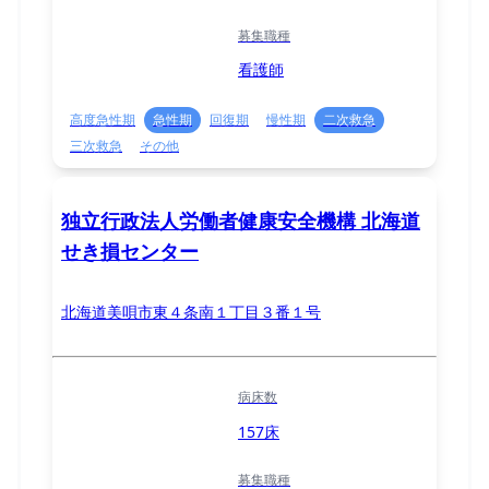
募集職種
看護師
高度急性期
急性期
回復期
慢性期
二次救急
三次救急
その他
独立行政法人労働者健康安全機構 北海道
せき損センター
北海道美唄市東４条南１丁目３番１号
病床数
157床
募集職種