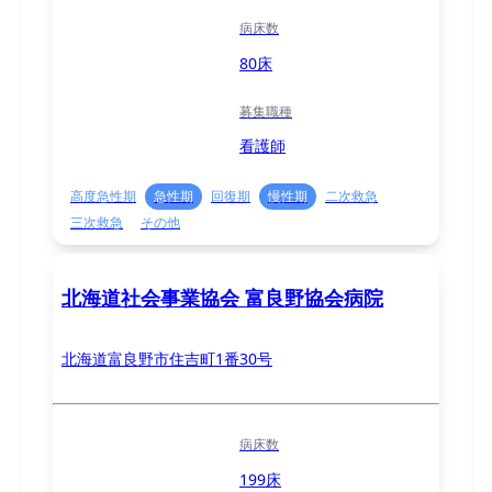
病床数
80床
募集職種
看護師
高度急性期
急性期
回復期
慢性期
二次救急
三次救急
その他
北海道社会事業協会 富良野協会病院
北海道富良野市住吉町1番30号
病床数
199床