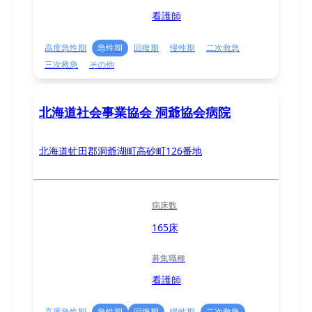
看護師
高度急性期
急性期
回復期
慢性期
二次救急
三次救急
その他
北海道社会事業協会 洞爺協会病院
北海道虻田郡洞爺湖町高砂町126番地
病床数
165床
募集職種
看護師
高度急性期
急性期
回復期
慢性期
二次救急