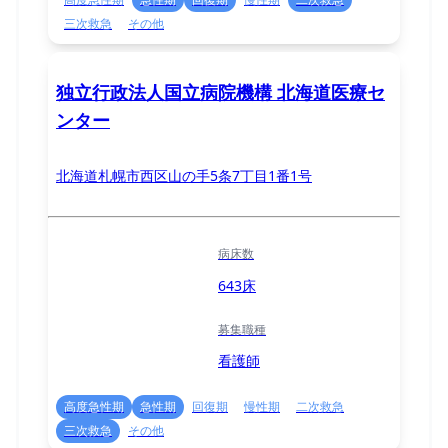
三次救急
その他
独立行政法人国立病院機構 北海道医療セ
ンター
北海道札幌市西区山の手5条7丁目1番1号
病床数
643床
募集職種
看護師
高度急性期
急性期
回復期
慢性期
二次救急
三次救急
その他