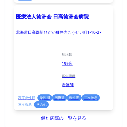
医療法人徳洲会 日高徳洲会病院
北海道日高郡新ひだか町静内こうせい町1-10-27
病床数
199床
募集職種
看護師
高度急性期
急性期
回復期
慢性期
二次救急
三次救急
その他
似た病院の一覧を見る