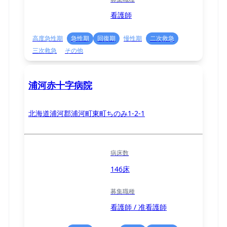
看護師
高度急性期
急性期
回復期
慢性期
二次救急
三次救急
その他
浦河赤十字病院
北海道浦河郡浦河町東町ちのみ1-2-1
病床数
146床
募集職種
看護師 / 准看護師