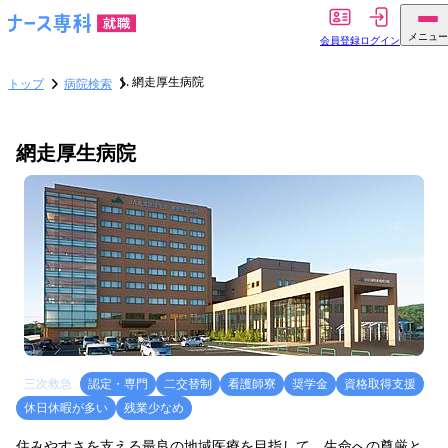
メニュー
会員登録
ログイン
網走厚生病院
トップ
病院検索
網走厚生病院
三次救急
認定・専門
二交替制
看護師寮
奨学金
資格取得支援
休日休暇が多い
残業少なめ
住みやすさを支える最良の地域医療を目指して、生命への尊厳と