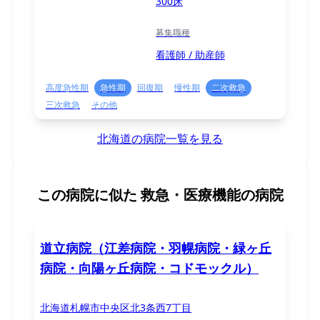
300床
募集職種
看護師 / 助産師
高度急性期
急性期
回復期
慢性期
二次救急
三次救急
その他
北海道の病院一覧を見る
この病院に似た
救急・医療機能の病院
道立病院（江差病院・羽幌病院・緑ヶ丘
病院・向陽ヶ丘病院・コドモックル）
北海道札幌市中央区北3条西7丁目