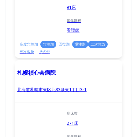
91床
募集職種
看護師
高度急性期
急性期
回復期
慢性期
二次救急
三次救急
その他
札幌禎心会病院
北海道札幌市東区北33条東1丁目3-1
病床数
271床
募集職種