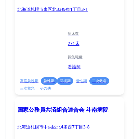
北海道札幌市東区北33条東1丁目3-1
病床数
271床
募集職種
看護師
高度急性期
急性期
回復期
慢性期
二次救急
三次救急
その他
国家公務員共済組合連合会 斗南病院
北海道札幌市中央区北4条西7丁目3-8