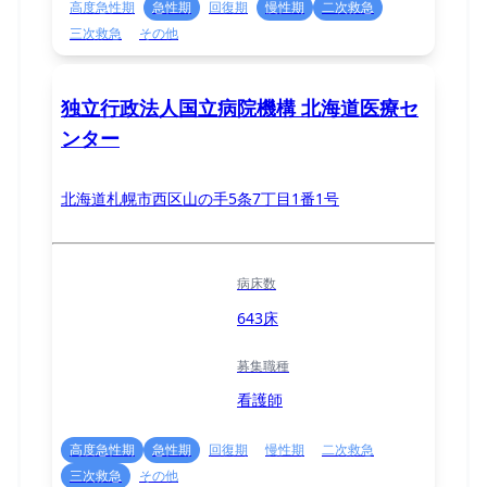
高度急性期
急性期
回復期
慢性期
二次救急
三次救急
その他
独立行政法人国立病院機構 北海道医療セ
ンター
北海道札幌市西区山の手5条7丁目1番1号
病床数
643床
募集職種
看護師
高度急性期
急性期
回復期
慢性期
二次救急
三次救急
その他