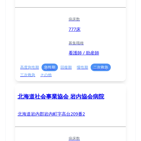
病床数
777床
募集職種
看護師 / 助産師
高度急性期
急性期
回復期
慢性期
二次救急
三次救急
その他
北海道社会事業協会 岩内協会病院
北海道岩内郡岩内町字高台209番2
病床数