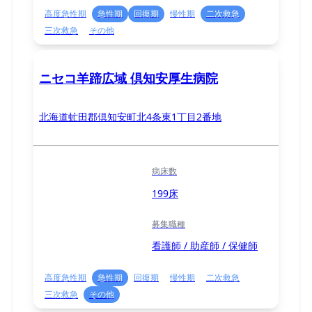
高度急性期
急性期
回復期
慢性期
二次救急
三次救急
その他
ニセコ羊蹄広域 倶知安厚生病院
北海道虻田郡倶知安町北4条東1丁目2番地
病床数
199床
募集職種
看護師 / 助産師 / 保健師
高度急性期
急性期
回復期
慢性期
二次救急
三次救急
その他