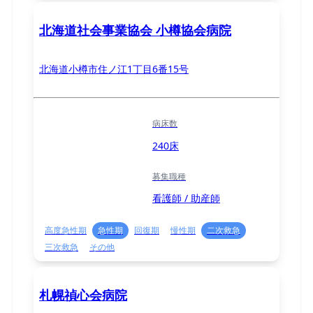
北海道社会事業協会 小樽協会病院
北海道小樽市住ノ江1丁目6番15号
病床数
240床
募集職種
看護師 / 助産師
高度急性期
急性期
回復期
慢性期
二次救急
三次救急
その他
札幌禎心会病院