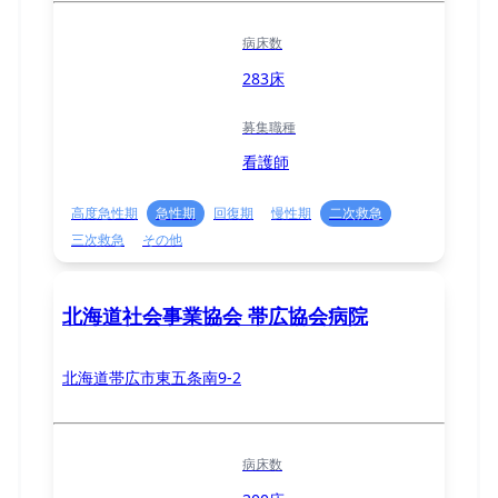
病床数
283床
募集職種
看護師
高度急性期
急性期
回復期
慢性期
二次救急
三次救急
その他
北海道社会事業協会 帯広協会病院
北海道帯広市東五条南9-2
病床数