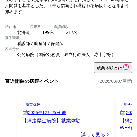
人間愛を基本とした、《最も信頼され選ばれる病院》となるよう
努めます。
所在地
病床数
看護師数
北海道
199床
217名
募集職種
看護師 / 助産師 / 保健師
設置母体
公的病院（国家公務員、独立行政法人、赤十字等）
就業体験とは
直近開催の病院イベント
(2026/08/07更新)
就業体験
見学会
2026年12月25日 他
202
【網走厚生病院】就業体験
【網走
WEB）
詳しく見る