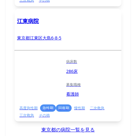
三次救急
その他
江東病院
東京都江東区大島6-8-5
病床数
286床
募集職種
看護師
高度急性期
急性期
回復期
慢性期
二次救急
三次救急
その他
東京都の病院一覧を見る