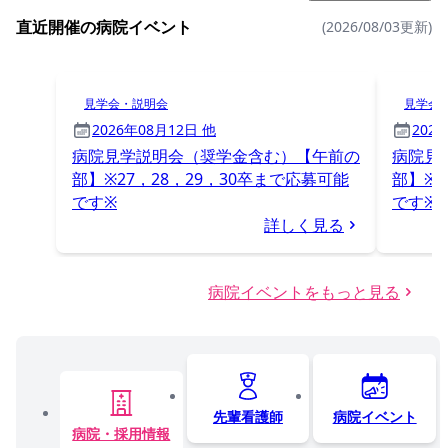
直近開催の病院イベント
(2026/08/03更新)
見学会・説明会
見学会
2026年08月12日 他
202
病院見学説明会（奨学金含む）【午前の
病院見
部】※27，28，29，30卒まで応募可能
部】※2
です※
です※
詳しく見る
病院イベントをもっと見る
先輩看護師
病院イベント
病院・採用情報