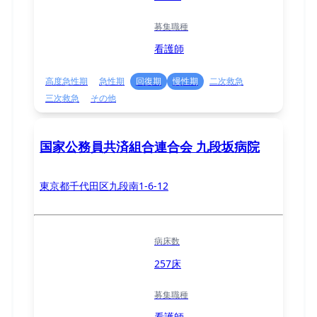
募集職種
看護師
高度急性期
急性期
回復期
慢性期
二次救急
三次救急
その他
国家公務員共済組合連合会 九段坂病院
東京都千代田区九段南1-6-12
病床数
257床
募集職種
看護師