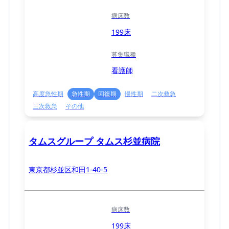
病床数
199床
募集職種
看護師
高度急性期
急性期
回復期
慢性期
二次救急
三次救急
その他
タムスグループ タムス杉並病院
東京都杉並区和田1-40-5
病床数
199床