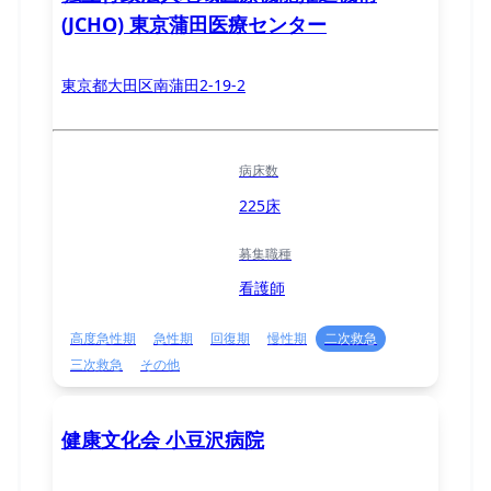
(JCHO) 東京蒲田医療センター
東京都大田区南蒲田2-19-2
病床数
225床
募集職種
看護師
高度急性期
急性期
回復期
慢性期
二次救急
三次救急
その他
健康文化会 小豆沢病院