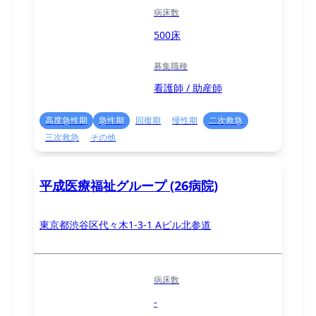
病床数
500床
募集職種
看護師 / 助産師
高度急性期
急性期
回復期
慢性期
二次救急
三次救急
その他
平成医療福祉グループ (26病院)
東京都渋谷区代々木1-3-1 Aビル北参道
病床数
-