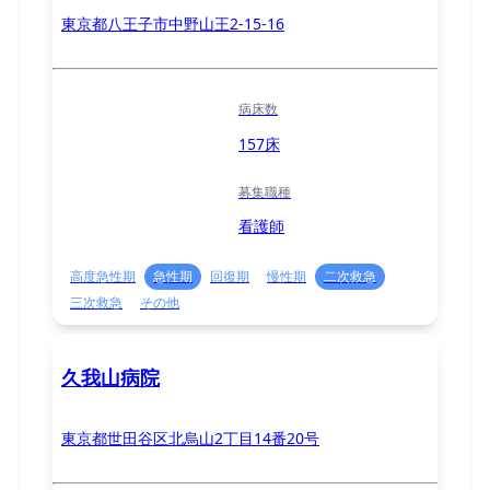
東京都八王子市中野山王2-15-16
病床数
157床
募集職種
看護師
高度急性期
急性期
回復期
慢性期
二次救急
三次救急
その他
久我山病院
東京都世田谷区北烏山2丁目14番20号