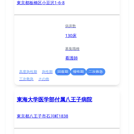
東京都板橋区小豆沢1-6-8
病床数
130床
募集職種
看護師
高度急性期
急性期
回復期
慢性期
二次救急
三次救急
その他
東海大学医学部付属八王子病院
東京都八王子市石川町1838