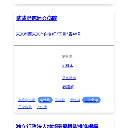
武蔵野徳洲会病院
東京都西東京市向台町3丁目5番48号
病床数
303床
募集職種
看護師
高度急性期
急性期
回復期
慢性期
二次救急
三次救急
その他
独立行政法人地域医療機能推進機構