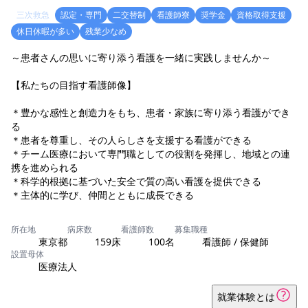
三次救急
認定・専門
二交替制
看護師寮
奨学金
資格取得支援
休日休暇が多い
残業少なめ
～患者さんの思いに寄り添う看護を一緒に実践しませんか～
【私たちの目指す看護師像】
＊豊かな感性と創造力をもち、患者・家族に寄り添う看護ができ
る
＊患者を尊重し、その人らしさを支援する看護ができる
＊チーム医療において専門職としての役割を発揮し、地域との連
携を進められる
＊科学的根拠に基づいた安全で質の高い看護を提供できる
＊主体的に学び、仲間とともに成長できる
所在地
病床数
看護師数
募集職種
東京都
159床
100名
看護師 / 保健師
設置母体
医療法人
就業体験とは