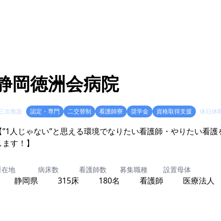
静岡徳洲会病院
三次救急
認定・専門
二交替制
看護師寮
奨学金
資格取得支援
休日休
【”1人じゃない”と思える環境でなりたい看護師・やりたい看護
します！】
所在地
病床数
看護師数
募集職種
設置母体
静岡県
315床
180名
看護師
医療法人