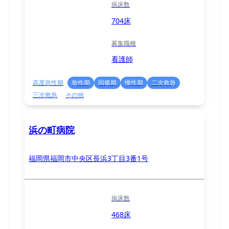
病床数
704床
募集職種
看護師
高度急性期
急性期
回復期
慢性期
二次救急
三次救急
その他
浜の町病院
福岡県福岡市中央区長浜3丁目3番1号
病床数
468床