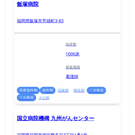
飯塚病院
福岡県飯塚市芳雄町3-83
病床数
1006床
募集職種
看護師
高度急性期
急性期
回復期
慢性期
二次救急
三次救急
その他
国立病院機構 九州がんセンター
福岡県福岡市南区野多目3丁目1番1号