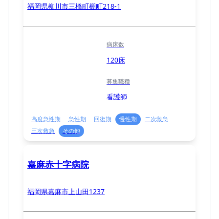
福岡県柳川市三橋町棚町218-1
病床数
120床
募集職種
看護師
高度急性期
急性期
回復期
慢性期
二次救急
三次救急
その他
嘉麻赤十字病院
福岡県嘉麻市上山田1237