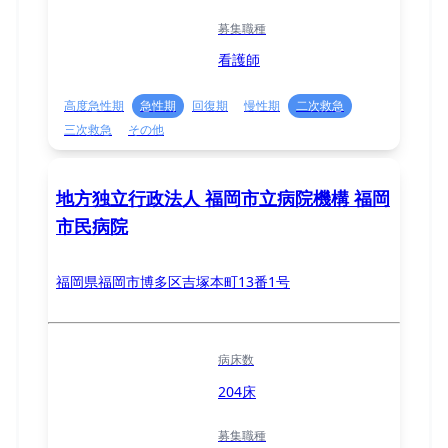
募集職種
看護師
高度急性期
急性期
回復期
慢性期
二次救急
三次救急
その他
地方独立行政法人 福岡市立病院機構 福岡
市民病院
福岡県福岡市博多区吉塚本町13番1号
病床数
204床
募集職種