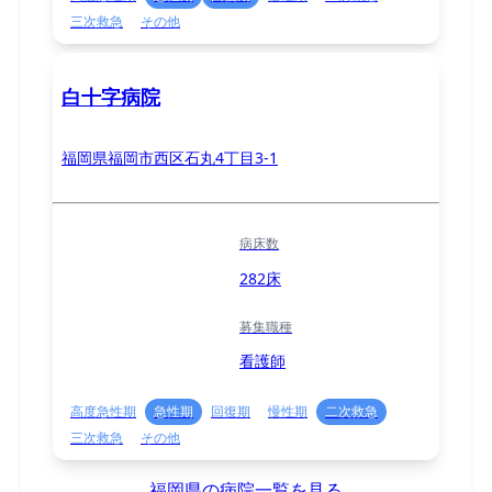
三次救急
その他
白十字病院
福岡県福岡市西区石丸4丁目3-1
病床数
282床
募集職種
看護師
高度急性期
急性期
回復期
慢性期
二次救急
三次救急
その他
福岡県の病院一覧を見る