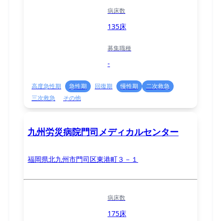
病床数
135床
募集職種
-
高度急性期
急性期
回復期
慢性期
二次救急
三次救急
その他
九州労災病院門司メディカルセンター
福岡県北九州市門司区東港町３－１
病床数
175床