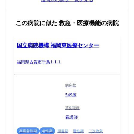
この病院に似た
救急・医療機能の病院
国立病院機構 福岡東医療センター
福岡県古賀市千鳥1-1-1
病床数
549床
募集職種
看護師
高度急性期
急性期
回復期
慢性期
二次救急