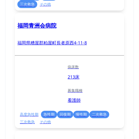
三次救急
その他
福岡青洲会病院
福岡県糟屋郡粕屋町長者原西4-11-8
病床数
213床
募集職種
看護師
高度急性期
急性期
回復期
慢性期
二次救急
三次救急
その他