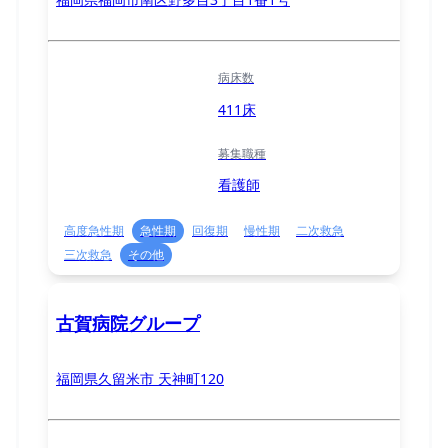
病床数
411床
募集職種
看護師
高度急性期
急性期
回復期
慢性期
二次救急
三次救急
その他
古賀病院グループ
福岡県久留米市 天神町120