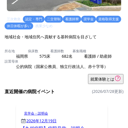
三次救急
認定・専門
二交替制
看護師寮
奨学金
資格取得支援
休日休暇が多い
残業少なめ
地域社会・地域住民へ貢献する基幹病院を目ざして
所在地
病床数
看護師数
募集職種
福岡県
575床
682名
看護師 / 助産師
設置母体
公的病院（国家公務員、独立行政法人、赤十字等）
就業体験とは
直近開催の病院イベント
(2026/07/28更新)
見学会・説明会
2026年12月19日