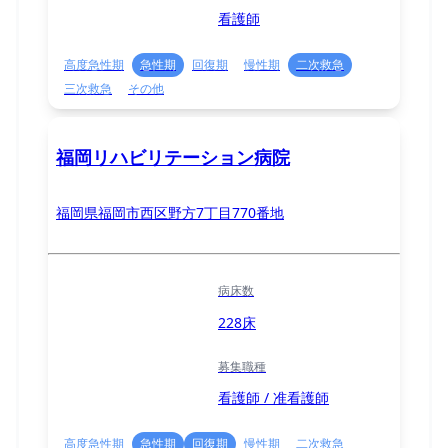
看護師
高度急性期
急性期
回復期
慢性期
二次救急
三次救急
その他
福岡リハビリテーション病院
福岡県福岡市西区野方7丁目770番地
病床数
228床
募集職種
看護師 / 准看護師
高度急性期
急性期
回復期
慢性期
二次救急