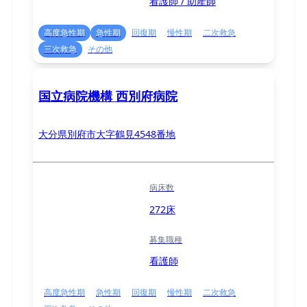
看護師 / 助産師
高度急性期
急性期
回復期
慢性期
二次救急
三次救急
その他
国立病院機構 西別府病院
大分県別府市大字鶴見4548番地
病床数
272床
募集職種
看護師
高度急性期
急性期
回復期
慢性期
二次救急