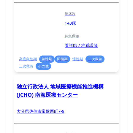
病床数
143床
募集職種
看護師 / 准看護師
高度急性期
急性期
回復期
慢性期
二次救急
三次救急
その他
独立行政法人 地域医療機能推進機構
(JCHO) 南海医療センター
大分県佐伯市常盤西町7-8