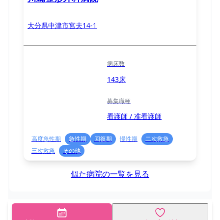
大分県中津市宮夫14-1
病床数
143床
募集職種
看護師 / 准看護師
高度急性期
急性期
回復期
慢性期
二次救急
三次救急
その他
似た病院の一覧を見る