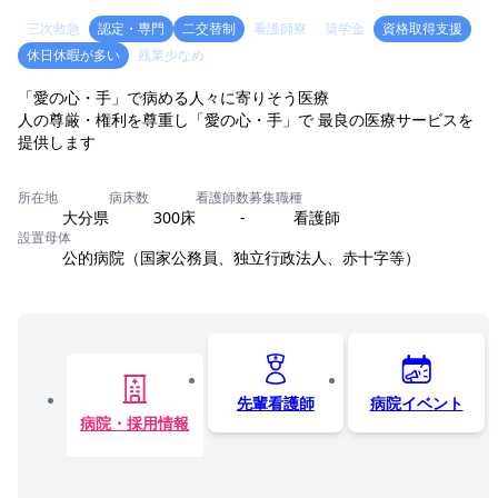
三次救急
認定・専門
二交替制
看護師寮
奨学金
資格取得支援
休日休暇が多い
残業少なめ
「愛の心・手」で病める人々に寄りそう医療
人の尊厳・権利を尊重し「愛の心・手」で 最良の医療サービスを
提供します
所在地
病床数
看護師数
募集職種
大分県
300床
-
看護師
設置母体
公的病院（国家公務員、独立行政法人、赤十字等）
先輩看護師
病院イベント
病院・採用情報