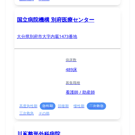
国立病院機構 別府医療センター
大分県別府市大字内竈1473番地
病床数
489床
募集職種
看護師 / 助産師
高度急性期
急性期
回復期
慢性期
二次救急
三次救急
その他
川嶌整形外科病院