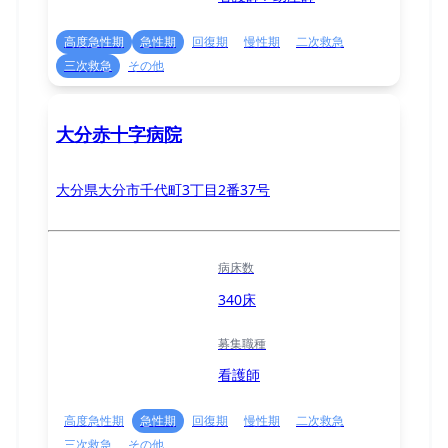
高度急性期
急性期
回復期
慢性期
二次救急
三次救急
その他
大分赤十字病院
大分県大分市千代町3丁目2番37号
病床数
340床
募集職種
看護師
高度急性期
急性期
回復期
慢性期
二次救急
三次救急
その他