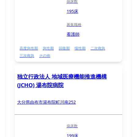
病床数
195床
募集職種
看護師
高度急性期
急性期
回復期
慢性期
二次救急
三次救急
その他
独立行政法人 地域医療機能推進機構
(JCHO) 湯布院病院
大分県由布市湯布院町川南252
病床数
199床