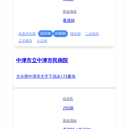
募集職種
看護師
高度急性期
急性期
回復期
慢性期
二次救急
三次救急
その他
中津市立中津市民病院
大分県中津市大字下池永173番地
病床数
250床
募集職種