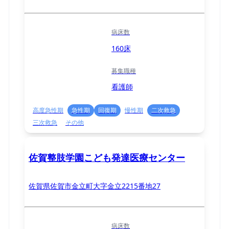
病床数
160床
募集職種
看護師
高度急性期
急性期
回復期
慢性期
二次救急
三次救急
その他
佐賀整肢学園こども発達医療センター
佐賀県佐賀市金立町大字金立2215番地27
病床数