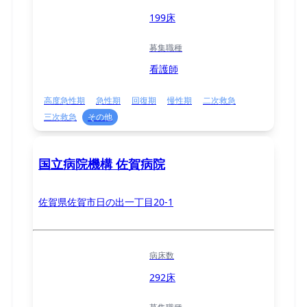
199床
募集職種
看護師
高度急性期
急性期
回復期
慢性期
二次救急
三次救急
その他
国立病院機構 佐賀病院
佐賀県佐賀市日の出一丁目20-1
病床数
292床