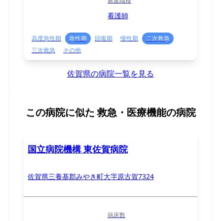
募集職種
看護師
高度急性期
急性期
回復期
慢性期
二次救急
三次救急
その他
佐賀県の病院一覧を見る
この病院に似た
救急・医療機能の病院
国立病院機構 東佐賀病院
佐賀県三養基郡みやき町大字原古賀7324
病床数