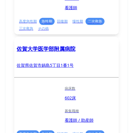
看護師
高度急性期
急性期
回復期
慢性期
二次救急
三次救急
その他
佐賀大学医学部附属病院
佐賀県佐賀市鍋島5丁目1番1号
病床数
602床
募集職種
看護師 / 助産師