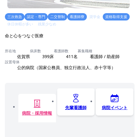
三次救急
認定・専門
二交替制
看護師寮
奨学金
資格取得支援
休日休暇が多い
残業少なめ
命と心をつなぐ医療
所在地
病床数
看護師数
募集職種
佐賀県
399床
411名
看護師 / 助産師
設置母体
公的病院（国家公務員、独立行政法人、赤十字等）
先輩看護師
病院イベント
病院・採用情報