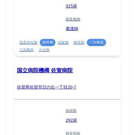
325床
募集職種
看護師
高度急性期
急性期
回復期
慢性期
二次救急
三次救急
その他
国立病院機構 佐賀病院
佐賀県佐賀市日の出一丁目20-1
病床数
292床
募集職種