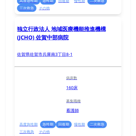
高度急性期
急性期
回復期
慢性期
二次救急
三次救急
その他
独立行政法人 地域医療機能推進機構
(JCHO) 佐賀中部病院
佐賀県佐賀市兵庫南3丁目8-1
病床数
160床
募集職種
看護師
高度急性期
急性期
回復期
慢性期
二次救急
三次救急
その他