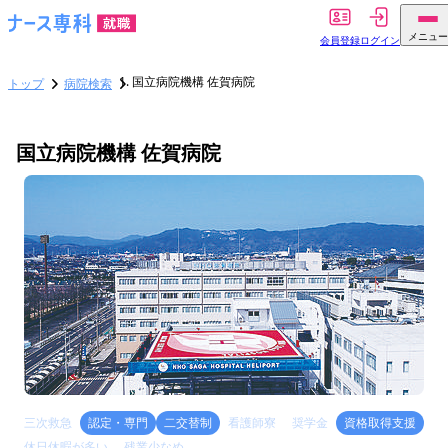
メニュー
会員登録
ログイン
国立病院機構 佐賀病院
トップ
病院検索
国立病院機構 佐賀病院
三次救急
認定・専門
二交替制
看護師寮
奨学金
資格取得支援
休日休暇が多い
残業少なめ