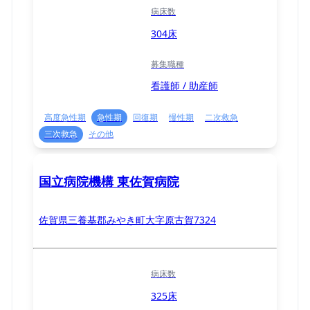
病床数
304床
募集職種
看護師 / 助産師
高度急性期
急性期
回復期
慢性期
二次救急
三次救急
その他
国立病院機構 東佐賀病院
佐賀県三養基郡みやき町大字原古賀7324
病床数
325床