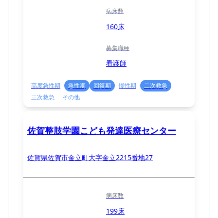
病床数
160床
募集職種
看護師
高度急性期
急性期
回復期
慢性期
二次救急
三次救急
その他
佐賀整肢学園こども発達医療センター
佐賀県佐賀市金立町大字金立2215番地27
病床数
199床