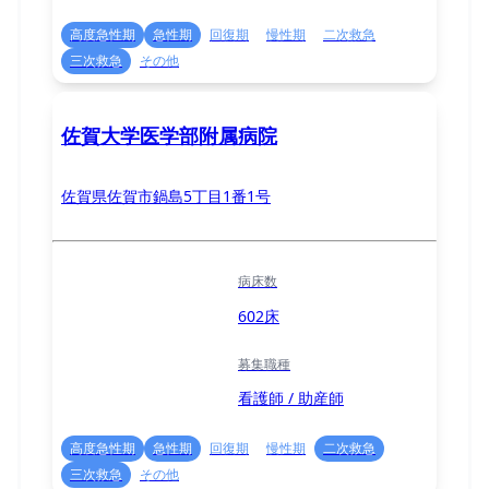
高度急性期
急性期
回復期
慢性期
二次救急
三次救急
その他
佐賀大学医学部附属病院
佐賀県佐賀市鍋島5丁目1番1号
病床数
602床
募集職種
看護師 / 助産師
高度急性期
急性期
回復期
慢性期
二次救急
三次救急
その他