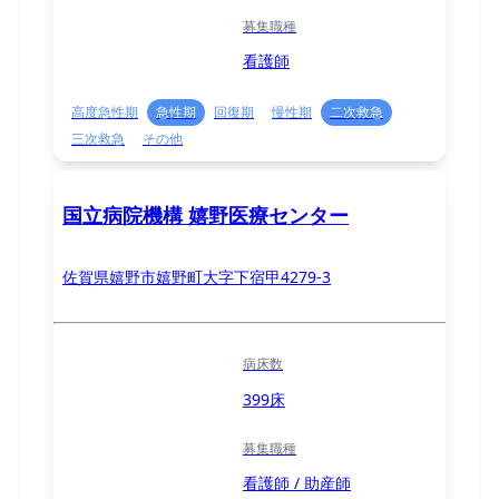
募集職種
看護師
高度急性期
急性期
回復期
慢性期
二次救急
三次救急
その他
国立病院機構 嬉野医療センター
佐賀県嬉野市嬉野町大字下宿甲4279-3
病床数
399床
募集職種
看護師 / 助産師