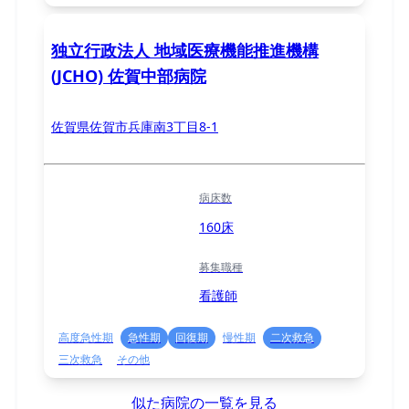
独立行政法人 地域医療機能推進機構
(JCHO) 佐賀中部病院
佐賀県佐賀市兵庫南3丁目8-1
病床数
160床
募集職種
看護師
高度急性期
急性期
回復期
慢性期
二次救急
三次救急
その他
似た病院の一覧を見る