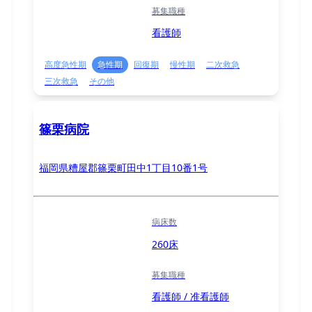
募集職種
看護師
高度急性期
急性期
回復期
慢性期
二次救急
三次救急
その他
篠栗病院
福岡県糟屋郡篠栗町田中1丁目10番1号
病床数
260床
募集職種
看護師 / 准看護師