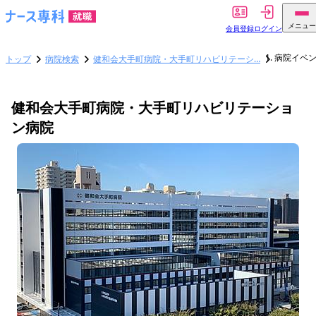
メニュー
会員登録
ログイン
病院イベ
トップ
病院検索
健和会大手町病院・大手町リハビリテーシ…
健和会大手町病院・大手町リハビリテーショ
ン病院