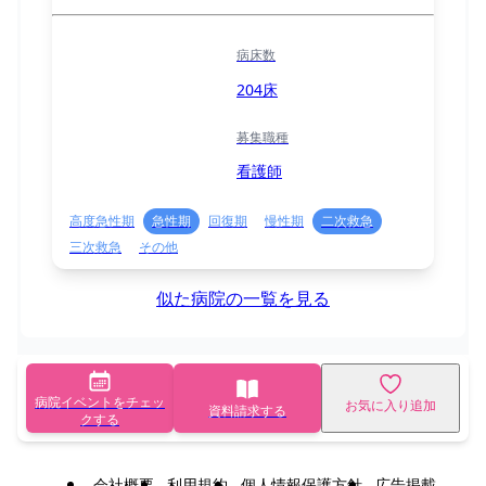
病床数
204床
募集職種
看護師
高度急性期
急性期
回復期
慢性期
二次救急
三次救急
その他
似た病院の一覧を見る
病院イベントをチェッ
お気に入り追加
資料請求する
クする
会社概要
利用規約
個人情報保護方針
広告掲載