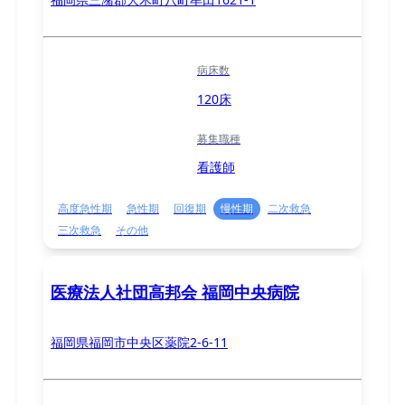
病床数
120床
募集職種
看護師
高度急性期
急性期
回復期
慢性期
二次救急
三次救急
その他
医療法人社団高邦会 福岡中央病院
福岡県福岡市中央区薬院2-6-11