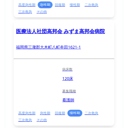
高度急性期
急性期
回復期
慢性期
二次救急
三次救急
その他
医療法人社団高邦会 みずま高邦会病院
福岡県三潴郡大木町八町牟田1621-1
病床数
120床
募集職種
看護師
高度急性期
急性期
回復期
慢性期
二次救急
三次救急
その他