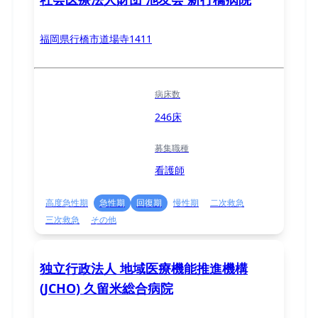
福岡県行橋市道場寺1411
病床数
246床
募集職種
看護師
高度急性期
急性期
回復期
慢性期
二次救急
三次救急
その他
独立行政法人 地域医療機能推進機構
(JCHO) 久留米総合病院