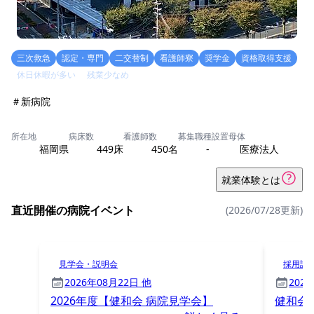
三次救急
認定・専門
二交替制
看護師寮
奨学金
資格取得支援
休日休暇が多い
残業少なめ
＃新病院
所在地
病床数
看護師数
募集職種
設置母体
福岡県
449床
450名
-
医療法人
就業体験とは
直近開催の病院イベント
(2026/07/28更新)
見学会・説明会
採用試
2026年08月22日 他
202
2026年度【健和会 病院見学会】
健和会