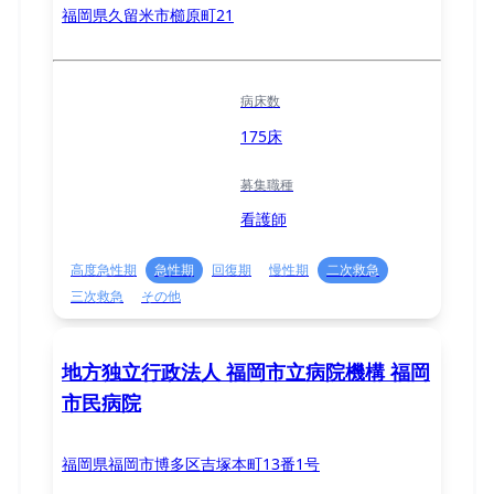
福岡県久留米市櫛原町21
病床数
175床
募集職種
看護師
高度急性期
急性期
回復期
慢性期
二次救急
三次救急
その他
地方独立行政法人 福岡市立病院機構 福岡
市民病院
福岡県福岡市博多区吉塚本町13番1号