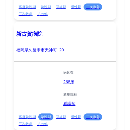
高度急性期
急性期
回復期
慢性期
二次救急
三次救急
その他
新古賀病院
福岡県久留米市天神町120
病床数
268床
募集職種
看護師
高度急性期
急性期
回復期
慢性期
二次救急
三次救急
その他