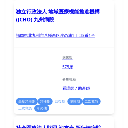
独立行政法人 地域医療機能推進機構
(JCHO) 九州病院
福岡県北九州市八幡西区岸の浦1丁目8番1号
病床数
575床
募集職種
看護師 / 助産師
高度急性期
急性期
回復期
慢性期
二次救急
三次救急
その他
社会医療法人財団 池友会 新行橋病院