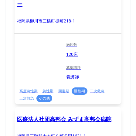
ー
福岡県柳川市三橋町棚町218-1
病床数
120床
募集職種
看護師
高度急性期
急性期
回復期
慢性期
二次救急
三次救急
その他
医療法人社団高邦会 みずま高邦会病院
福岡県三潴郡大木町八町牟田1621-1