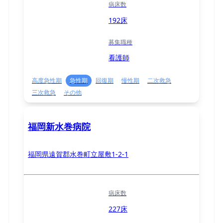
病床数
192床
募集職種
看護師
高度急性期
急性期
回復期
慢性期
二次救急
三次救急
その他
福岡新水巻病院
福岡県遠賀郡水巻町立屋敷1-2-1
病床数
227床