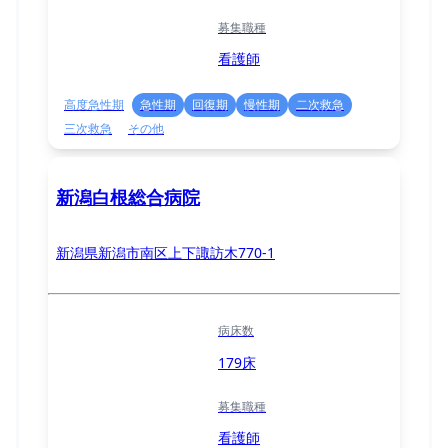
募集職種
看護師
高度急性期
急性期
回復期
慢性期
二次救急
三次救急
その他
新潟白根総合病院
新潟県新潟市南区上下諏訪木770-1
病床数
179床
募集職種
看護師