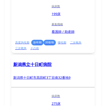
病床数
199床
募集職種
看護師 / 助産師
高度急性期
急性期
回復期
慢性期
二次救急
三次救急
その他
新潟県立十日町病院
新潟県十日町市高田町3丁目南32番地9
病床数
275床