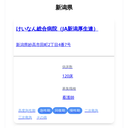
新潟県
けいなん総合病院（JA新潟厚生連）
新潟県妙高市田町2丁目4番7号
病床数
120床
募集職種
看護師
高度急性期
急性期
回復期
慢性期
二次救急
三次救急
その他