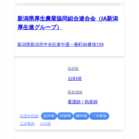
新潟県厚生農業協同組合連合会（JA新潟
厚生連グループ）
新潟県新潟市中央区東中通一番町86番地109
病床数
3283床
募集職種
看護師 / 助産師
高度急性期
急性期
回復期
慢性期
二次救急
三次救急
その他