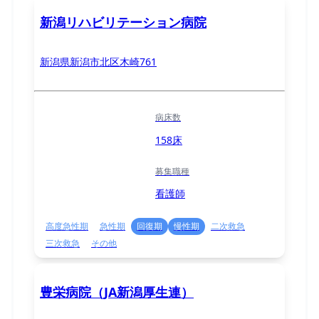
新潟リハビリテーション病院
新潟県新潟市北区木崎761
病床数
158床
募集職種
看護師
高度急性期
急性期
回復期
慢性期
二次救急
三次救急
その他
豊栄病院（JA新潟厚生連）