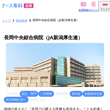
メニュー
会員登録
ログイン
長岡中央綜合病院（JA新潟厚生連）
トップ
病院検索
長岡中央綜合病院（JA新潟厚生連）
三次救急
認定・専門
二交替制
看護師寮
奨学金
資格取得支援
休日休暇が多い
残業少なめ
地域の皆さまに『良質で心暖まる医療を提供する』ことを約束し