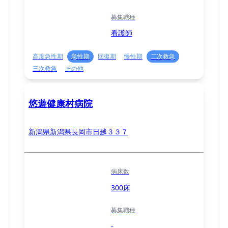
募集職種
看護師
高度急性期
急性期
回復期
慢性期
二次救急
三次救急
その他
悠遊健康村病院
新潟県新潟県長岡市日越３３７
病床数
300床
募集職種
-