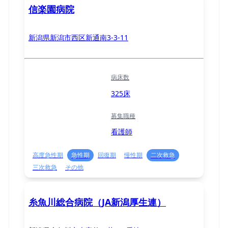
信楽園病院
新潟県新潟市西区新通南3-3-11
病床数
325床
募集職種
看護師
高度急性期
急性期
回復期
慢性期
二次救急
三次救急
その他
糸魚川総合病院（JA新潟厚生連）