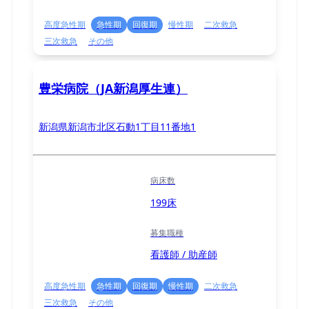
高度急性期
急性期
回復期
慢性期
二次救急
三次救急
その他
豊栄病院（JA新潟厚生連）
新潟県新潟市北区石動1丁目11番地1
病床数
199床
募集職種
看護師 / 助産師
高度急性期
急性期
回復期
慢性期
二次救急
三次救急
その他