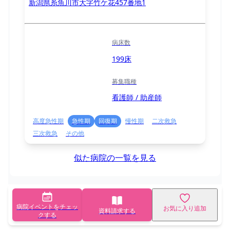
新潟県糸魚川市大字竹ケ花457番地1
病床数
199床
募集職種
看護師 / 助産師
高度急性期
急性期
回復期
慢性期
二次救急
三次救急
その他
似た病院の一覧を見る
病院イベントをチェッ
お気に入り追加
資料請求する
クする