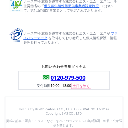
ナース専科 就職を運営する株式会社エス・エム・エスは、厚
生労働省の「
優良募集情報等提供事業者認定制度
」におい
て、第1回の認定事業者として認定されております。
ナース専科 就職を運営する株式会社エス・エム・エスが
プラ
イバシーマーク
を取得しており徹底した個人情報保護・情報
管理を行っております。
お問い合わせ専用ダイヤル
0120-979-500
受付時間
10:00 - 18:00
土日を除く
Hello Kitty © 2025 SANRIO CO., LTD. APPROVAL NO. L660147
Copyright SMS CO., LTD.
掲載の記事・写真・イラストなど、すべてのコンテンツの無断複写・転載・公衆送
信を禁じます。