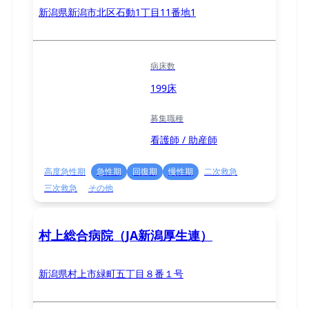
新潟県新潟市北区石動1丁目11番地1
病床数
199床
募集職種
看護師 / 助産師
高度急性期
急性期
回復期
慢性期
二次救急
三次救急
その他
村上総合病院（JA新潟厚生連）
新潟県村上市緑町五丁目８番１号