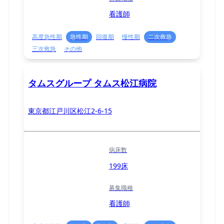
看護師
高度急性期
急性期
回復期
慢性期
二次救急
三次救急
その他
タムスグループ タムス松江病院
東京都江戸川区松江2-6-15
病床数
199床
募集職種
看護師