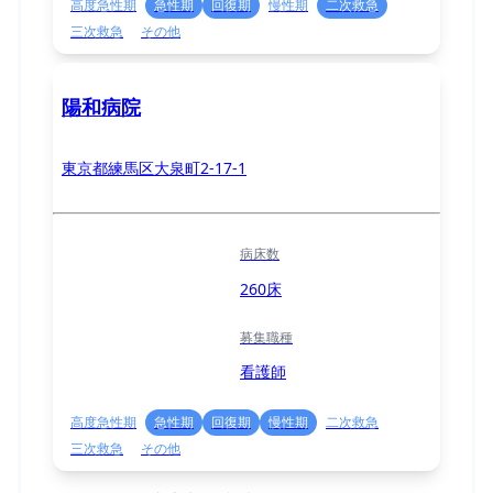
高度急性期
急性期
回復期
慢性期
二次救急
三次救急
その他
陽和病院
東京都練馬区大泉町2-17-1
病床数
260床
募集職種
看護師
高度急性期
急性期
回復期
慢性期
二次救急
三次救急
その他