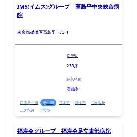
IMS(イムス)グループ 高島平中央総合病
院
東京都板橋区高島平1-73-1
病床数
235床
募集職種
看護師
高度急性期
急性期
回復期
慢性期
二次救急
三次救急
その他
福寿会グループ 福寿会足立東部病院