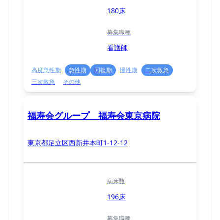
180床
募集職種
看護師
高度急性期
急性期
回復期
慢性期
二次救急
三次救急
その他
福寿会グループ 福寿会東京病院
東京都足立区西新井本町1-12-12
病床数
196床
募集職種