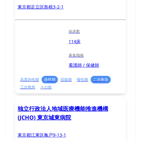
東京都足立区島根3-2-1
病床数
114床
募集職種
看護師 / 保健師
高度急性期
急性期
回復期
慢性期
二次救急
三次救急
その他
独立行政法人地域医療機能推進機構
(JCHO) 東京城東病院
東京都江東区亀戸9-13-1