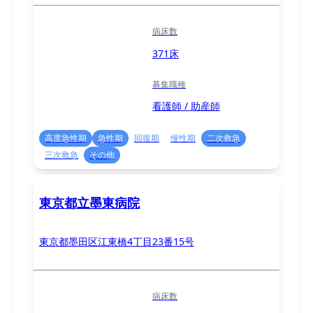
病床数
371床
募集職種
看護師 / 助産師
高度急性期
急性期
回復期
慢性期
二次救急
三次救急
その他
東京都立墨東病院
東京都墨田区江東橋4丁目23番15号
病床数