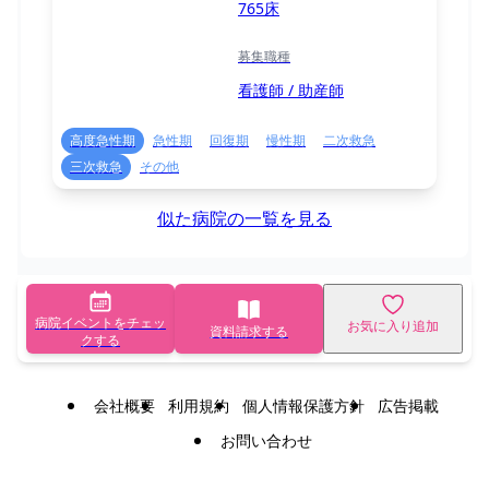
765床
募集職種
看護師 / 助産師
高度急性期
急性期
回復期
慢性期
二次救急
三次救急
その他
似た病院の一覧を見る
病院イベントをチェッ
お気に入り追加
資料請求する
クする
会社概要
利用規約
個人情報保護方針
広告掲載
お問い合わせ