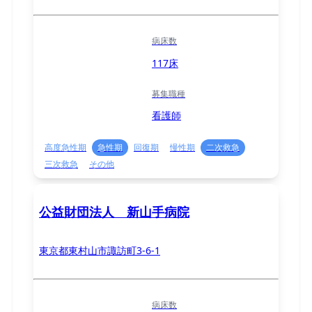
病床数
117床
募集職種
看護師
高度急性期
急性期
回復期
慢性期
二次救急
三次救急
その他
公益財団法人 新山手病院
東京都東村山市諏訪町3-6-1
病床数