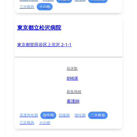
三次救急
その他
東京都立松沢病院
東京都世田谷区上北沢 2-1-1
病床数
898床
募集職種
看護師
高度急性期
急性期
回復期
慢性期
二次救急
三次救急
その他