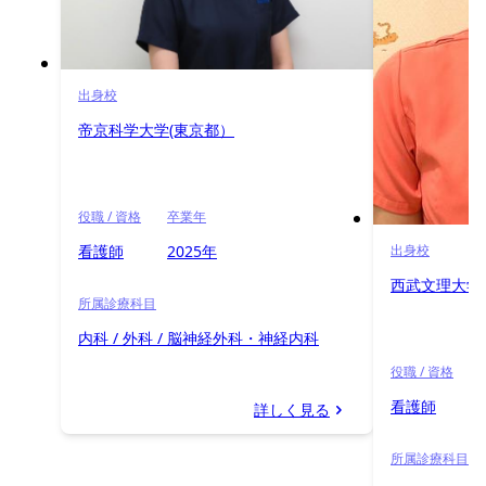
出身校
帝京科学大学(東京都）
役職 / 資格
卒業年
看護師
2025年
出身校
西武文理大学
所属診療科目
内科 / 外科 / 脳神経外科・神経内科
役職 / 資格
看護師
詳しく見る
所属診療科目