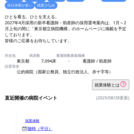
休日休暇が多い
残業少なめ
ひとを看る。ひとを支える。
2027年4月採用の新卒看護師・助産師の採用選考案内は、1月～2
月上旬の間に「東京都立病院機構」のホームページに掲載を予定
しております。
所在地
病床数
看護師数
募集職種
東京都
7,094床
-
看護師 / 助産師
設置母体
公的病院（国家公務員、独立行政法人、赤十字等）
就業体験とは
直近開催の病院イベント
(2025/08/28更新)
就業体験
随時（平日）