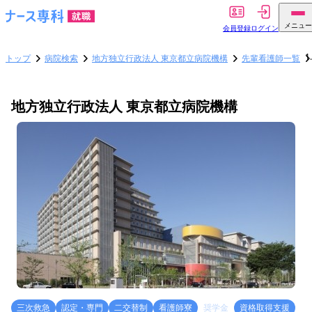
メニュー
会員登録
ログイン
トップ
病院検索
地方独立行政法人 東京都立病院機構
先輩看護師一覧
地方独立行政法人 東京都立病院機構
三次救急
認定・専門
二交替制
看護師寮
奨学金
資格取得支援