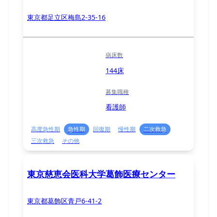
東京都足立区梅島2-35-16
病床数
144床
募集職種
看護師
高度急性期
急性期
回復期
慢性期
二次救急
三次救急
その他
東京慈恵会医科大学葛飾医療センター
東京都葛飾区青戸6-41-2