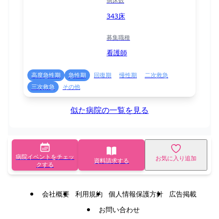
病床数
343床
募集職種
看護師
高度急性期
急性期
回復期
慢性期
二次救急
三次救急
その他
似た病院の一覧を見る
病院イベントをチェッ
お気に入り追加
資料請求する
クする
会社概要
利用規約
個人情報保護方針
広告掲載
お問い合わせ