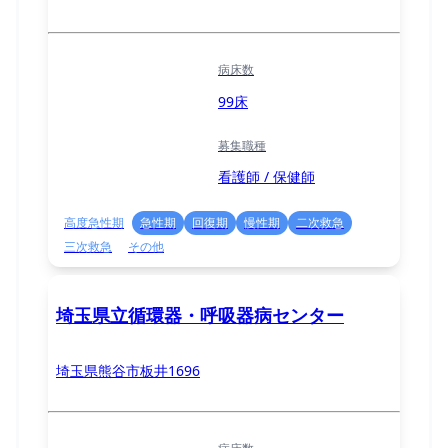
病床数
99床
募集職種
看護師 / 保健師
高度急性期
急性期
回復期
慢性期
二次救急
三次救急
その他
埼玉県立循環器・呼吸器病センター
埼玉県熊谷市板井1696