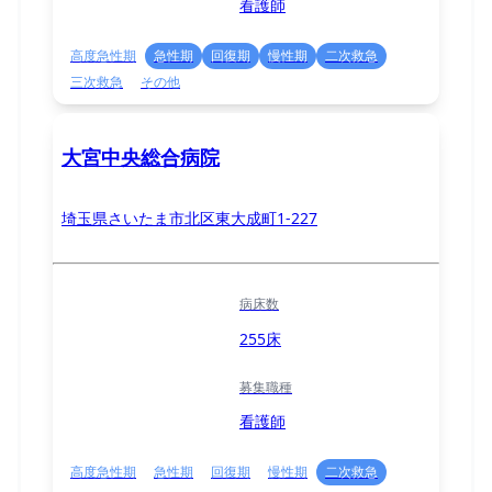
看護師
高度急性期
急性期
回復期
慢性期
二次救急
三次救急
その他
大宮中央総合病院
埼玉県さいたま市北区東大成町1-227
病床数
255床
募集職種
看護師
高度急性期
急性期
回復期
慢性期
二次救急