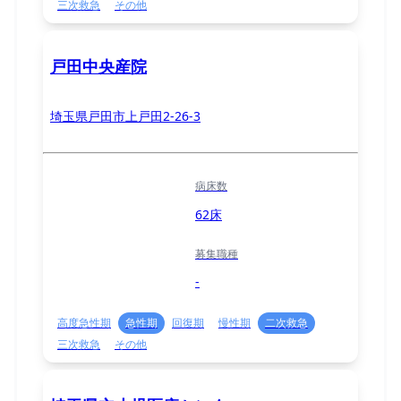
三次救急
その他
戸田中央産院
埼玉県戸田市上戸田2-26-3
病床数
62床
募集職種
-
高度急性期
急性期
回復期
慢性期
二次救急
三次救急
その他