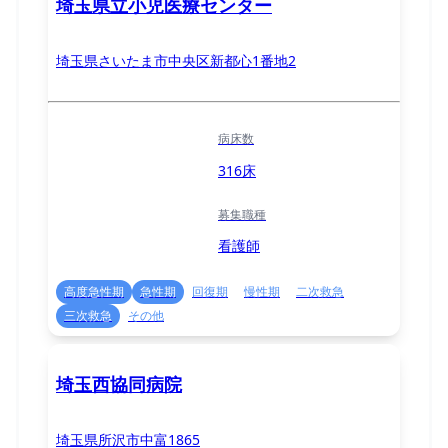
埼玉県立小児医療センター
埼玉県さいたま市中央区新都心1番地2
病床数
316床
募集職種
看護師
高度急性期
急性期
回復期
慢性期
二次救急
三次救急
その他
埼玉西協同病院
埼玉県所沢市中富1865