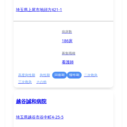
埼玉県上尾市地頭方421-1
病床数
186床
募集職種
看護師
高度急性期
急性期
回復期
慢性期
二次救急
三次救急
その他
越谷誠和病院
埼玉県越谷市谷中町4-25-5