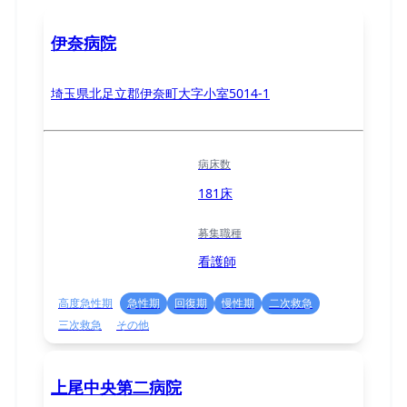
伊奈病院
埼玉県北足立郡伊奈町大字小室5014-1
病床数
181床
募集職種
看護師
高度急性期
急性期
回復期
慢性期
二次救急
三次救急
その他
上尾中央第二病院