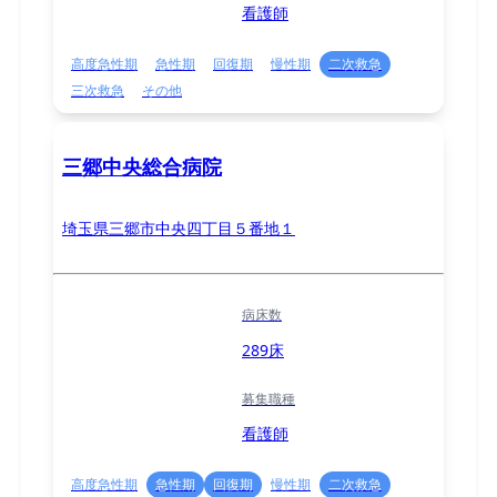
看護師
高度急性期
急性期
回復期
慢性期
二次救急
三次救急
その他
三郷中央総合病院
埼玉県三郷市中央四丁目５番地１
病床数
289床
募集職種
看護師
高度急性期
急性期
回復期
慢性期
二次救急