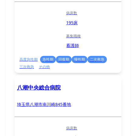
病床数
195床
募集職種
看護師
高度急性期
急性期
回復期
慢性期
二次救急
三次救急
その他
八潮中央総合病院
埼玉県八潮市南川崎845番地
病床数