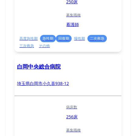
250床
募集職種
看護師
高度急性期
急性期
回復期
慢性期
二次救急
三次救急
その他
白岡中央総合病院
埼玉県白岡市小久喜938-12
病床数
256床
募集職種