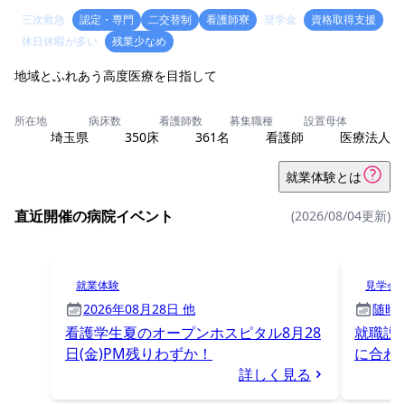
三次救急
認定・専門
二交替制
看護師寮
奨学金
資格取得支援
休日休暇が多い
残業少なめ
地域とふれあう高度医療を目指して
所在地
病床数
看護師数
募集職種
設置母体
埼玉県
350床
361名
看護師
医療法人
就業体験とは
直近開催の病院イベント
(2026/08/04更新)
就業体験
見学会
2026年08月28日 他
随時
看護学生夏のオープンホスピタル8月28
就職説
日(金)PM残りわずか！
に合わ
詳しく見る