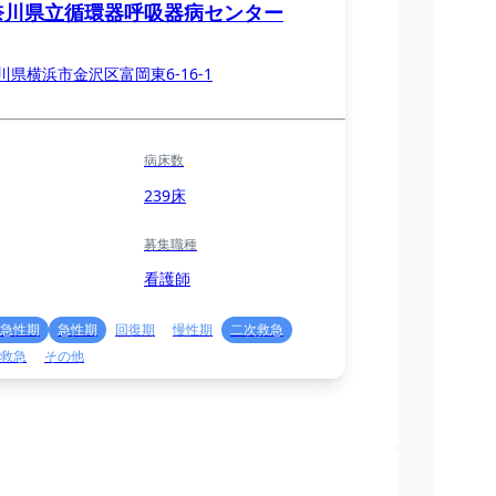
奈川県立循環器呼吸器病センター
川県横浜市金沢区富岡東6-16-1
病床数
239床
募集職種
看護師
急性期
急性期
回復期
慢性期
二次救急
救急
その他