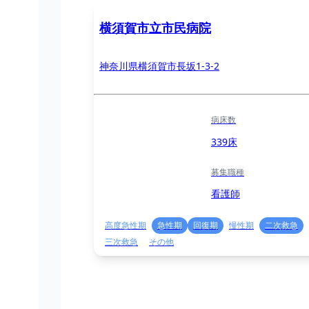
横須賀市立市民病院
神奈川県横須賀市長坂1-3-2
病床数
339床
募集職種
看護師
高度急性期
急性期
回復期
慢性期
二次救急
三次救急
その他