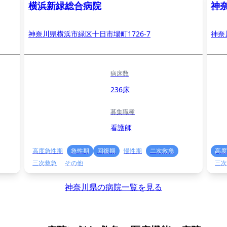
横浜新緑総合病院
神
神奈川県横浜市緑区十日市場町1726-7
神奈
病床数
236床
募集職種
看護師
高度急性期
急性期
回復期
慢性期
二次救急
高度
三次救急
その他
三次
神奈川県の病院一覧を見る