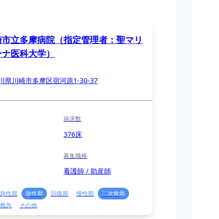
崎市立多摩病院（指定管理者：聖マリ
ンナ医科大学）
川県川崎市多摩区宿河原1-30-37
病床数
376床
募集職種
看護師 / 助産師
急性期
急性期
回復期
慢性期
二次救急
救急
その他