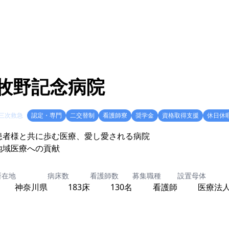
牧野記念病院
三次救急
認定・専門
二交替制
看護師寮
奨学金
資格取得支援
休日休
患者様と共に歩む医療、愛し愛される病院
地域医療への貢献
所在地
病床数
看護師数
募集職種
設置母体
神奈川県
183床
130名
看護師
医療法