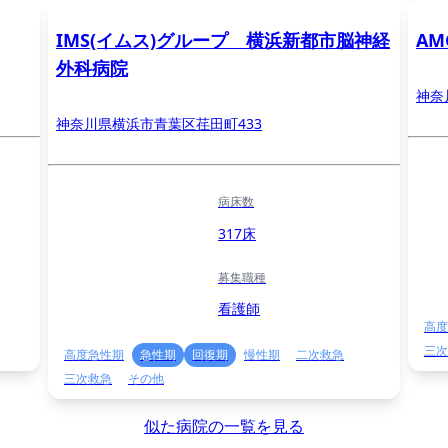
IMS(イムス)グループ 横浜新都市脳神経
A
外科病院
神奈
神奈川県横浜市青葉区荏田町433
病床数
317床
募集職種
看護師
高度
三次
高度急性期
急性期
回復期
慢性期
二次救急
三次救急
その他
似た病院の一覧を見る