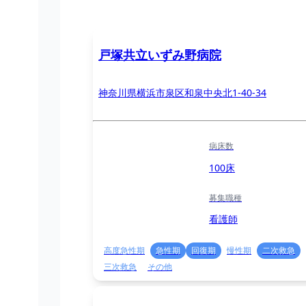
戸塚共立いずみ野病院
神奈川県横浜市泉区和泉中央北1‐40‐34
病床数
100床
募集職種
看護師
高度急性期
急性期
回復期
慢性期
二次救急
三次救急
その他