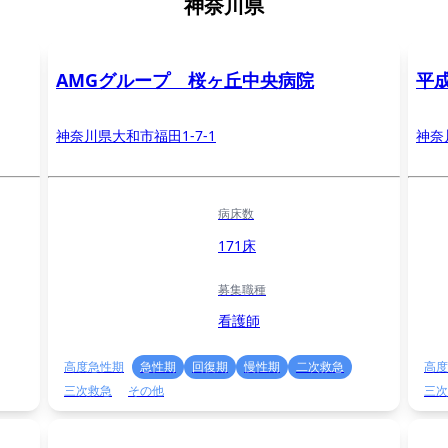
神奈川県
AMGグループ 桜ヶ丘中央病院
平
神奈川県大和市福田1-7-1
神奈
病床数
171床
募集職種
看護師
高度急性期
急性期
回復期
慢性期
二次救急
高度
三次救急
その他
三次