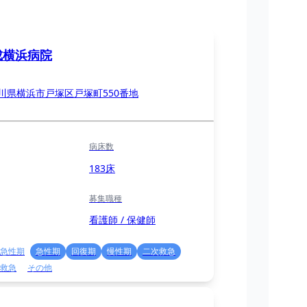
成横浜病院
川県横浜市戸塚区戸塚町550番地
病床数
183床
募集職種
看護師 / 保健師
急性期
急性期
回復期
慢性期
二次救急
救急
その他