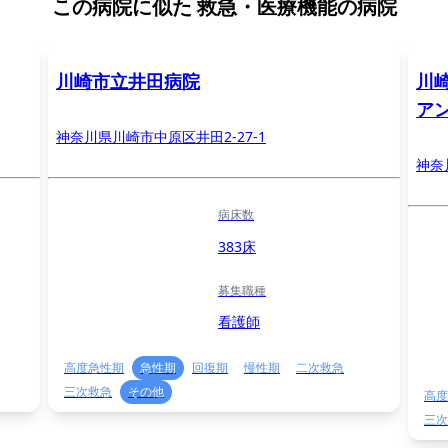
この病院に似た
救急・医療機能の病院
川崎市立井田病院
川
ア
神奈川県川崎市中原区井田2-27-1
神奈
病床数
383床
募集職種
看護師
高度急性期
急性期
回復期
慢性期
二次救急
三次救急
その他
高度
三次