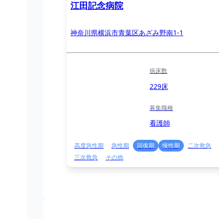
江田記念病院
神奈川県横浜市青葉区あざみ野南1-1
病床数
229床
募集職種
看護師
高度急性期
急性期
回復期
慢性期
二次救急
三次救急
その他