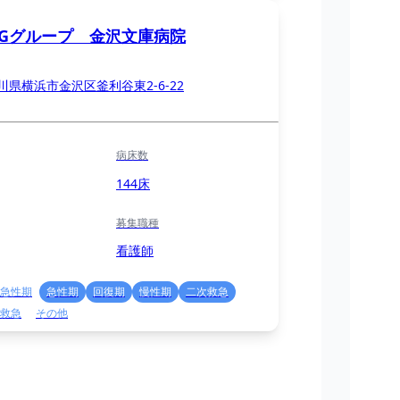
MGグループ 金沢文庫病院
川県横浜市金沢区釜利谷東2-6-22
病床数
144床
募集職種
看護師
急性期
急性期
回復期
慢性期
二次救急
救急
その他