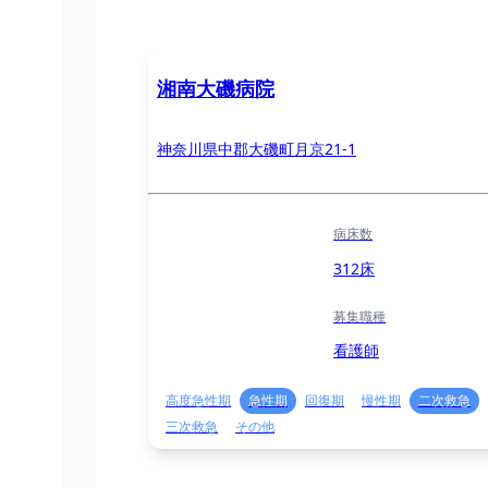
湘南大磯病院
神奈川県中郡大磯町月京21-1
病床数
312床
募集職種
看護師
高度急性期
急性期
回復期
慢性期
二次救急
三次救急
その他