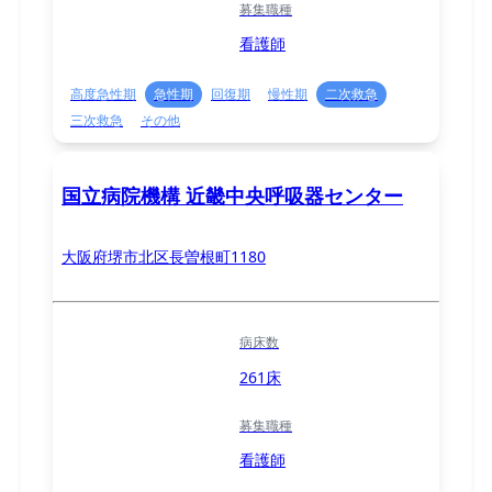
募集職種
看護師
高度急性期
急性期
回復期
慢性期
二次救急
三次救急
その他
国立病院機構 近畿中央呼吸器センター
大阪府堺市北区長曽根町1180
病床数
261床
募集職種
看護師