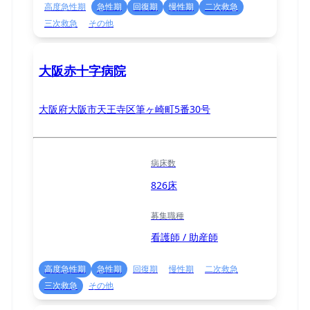
高度急性期
急性期
回復期
慢性期
二次救急
三次救急
その他
大阪赤十字病院
大阪府大阪市天王寺区筆ヶ崎町5番30号
病床数
826床
募集職種
看護師 / 助産師
高度急性期
急性期
回復期
慢性期
二次救急
三次救急
その他