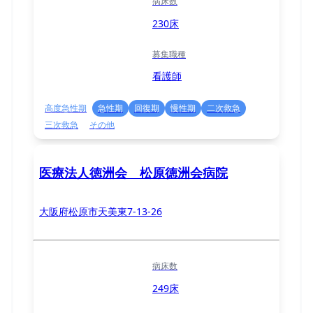
病床数
230床
募集職種
看護師
高度急性期
急性期
回復期
慢性期
二次救急
三次救急
その他
医療法人徳洲会 松原徳洲会病院
大阪府松原市天美東7-13-26
病床数
249床