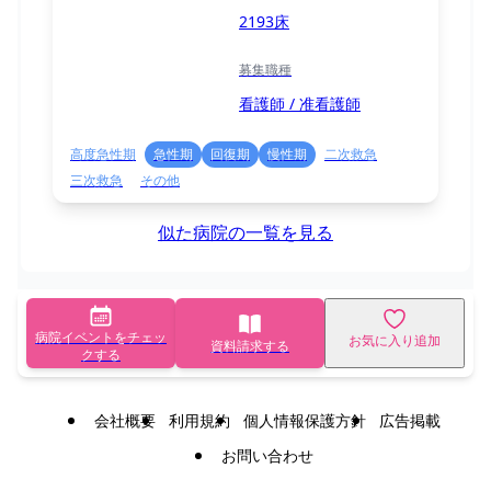
2193床
募集職種
看護師 / 准看護師
高度急性期
急性期
回復期
慢性期
二次救急
三次救急
その他
似た病院の一覧を見る
病院イベントをチェッ
お気に入り追加
資料請求する
クする
会社概要
利用規約
個人情報保護方針
広告掲載
お問い合わせ