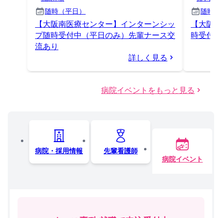
随時（平日）
随時
【大阪南医療センター】インターンシッ
【大阪
プ随時受付中（平日のみ）先輩ナース交
時受付
流あり
詳しく見る
病院イベントをもっと見る
病院・採用情報
先輩看護師
病院イベント