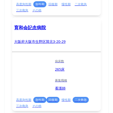
高度急性期
急性期
回復期
慢性期
二次救急
三次救急
その他
育和会記念病院
大阪府大阪市生野区巽北3-20-29
病床数
265床
募集職種
看護師
高度急性期
急性期
回復期
慢性期
二次救急
三次救急
その他