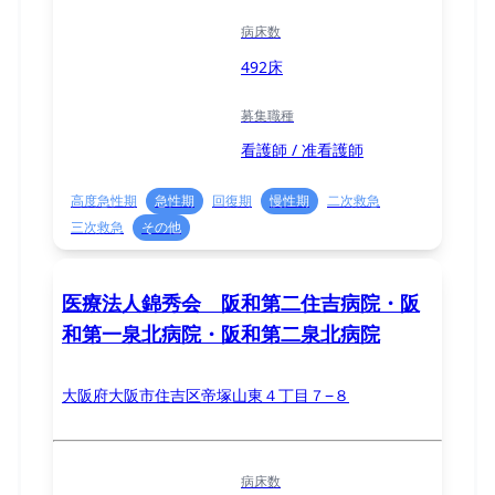
病床数
492床
募集職種
看護師 / 准看護師
高度急性期
急性期
回復期
慢性期
二次救急
三次救急
その他
医療法人錦秀会 阪和第二住吉病院・阪
和第一泉北病院・阪和第二泉北病院
大阪府大阪市住吉区帝塚山東４丁目７−８
病床数