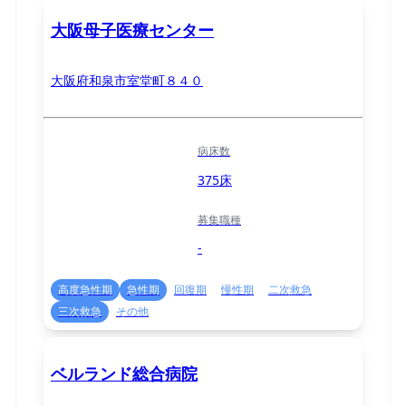
大阪母子医療センター
大阪府和泉市室堂町８４０
病床数
375床
募集職種
-
高度急性期
急性期
回復期
慢性期
二次救急
三次救急
その他
ベルランド総合病院