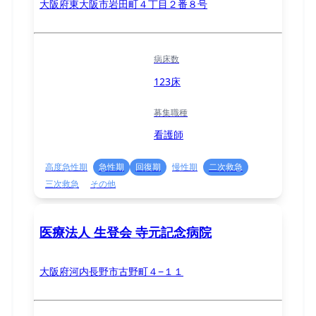
大阪府東大阪市岩田町４丁目２番８号
病床数
123床
募集職種
看護師
高度急性期
急性期
回復期
慢性期
二次救急
三次救急
その他
医療法人 生登会 寺元記念病院
大阪府河内長野市古野町４−１１