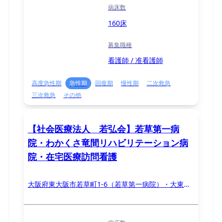
病床数
160床
募集職種
看護師 / 准看護師
高度急性期
急性期
回復期
慢性期
二次救急
三次救急
その他
【社会医療法人 若弘会】若草第一病
院・わかくさ竜間リハビリテーション病
院・在宅医療訪問看護
大阪府東大阪市若草町1-6（若草第一病院）・大東市
大字龍間1580（わかくさ竜間リハビリテーション病
院）