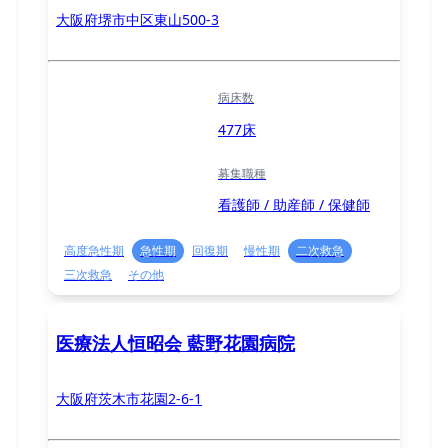
大阪府堺市中区東山500-3
病床数
477床
募集職種
看護師 / 助産師 / 保健師
高度急性期
急性期
回復期
慢性期
二次救急
三次救急
その他
医療法人恒昭会 藍野花園病院
大阪府茨木市花園2-6-1