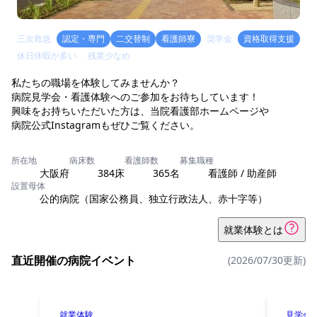
三次救急
認定・専門
二交替制
看護師寮
奨学金
資格取得支援
休日休暇が多い
残業少なめ
私たちの職場を体験してみませんか？
病院見学会・看護体験へのご参加をお待ちしています！
興味をお持ちいただいた方は、当院看護部ホームページや
病院公式Instagramもぜひご覧ください。
所在地
病床数
看護師数
募集職種
大阪府
384床
365名
看護師 / 助産師
設置母体
公的病院（国家公務員、独立行政法人、赤十字等）
就業体験とは
直近開催の病院イベント
(2026/07/30更新)
就業体験
見学会