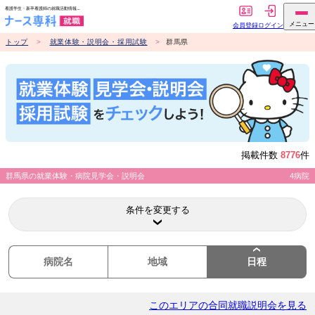
トップ
就業体験・説明会・採用試験
群馬県
掲載件数
8776
件
群馬県の就業体験・病院見学会・説明会
4病院
条件を変更する
病院名
地域
日程
このエリアの合同就職説明会を見る