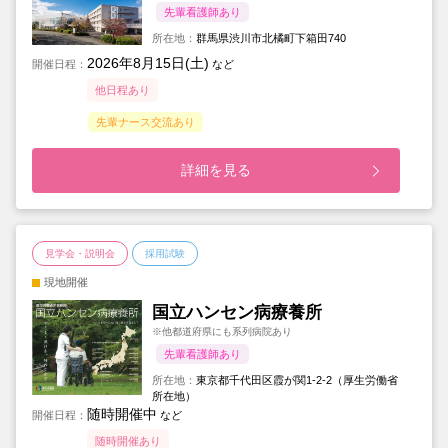
先輩看護師あり
所在地：
群馬県渋川市北橘町下箱田740
2026年8月15日(土)
開催日程：
など
他日程あり
先輩ナース交流あり
詳細を見る
見学会・説明会
採用試験
現地開催
国立ハンセン病療養所
※他都道府県にも系列病院あり
先輩看護師あり
所在地：
東京都千代田区霞が関1-2-2（厚生労働省
所在地）
随時開催中
開催日程：
など
随時開催あり