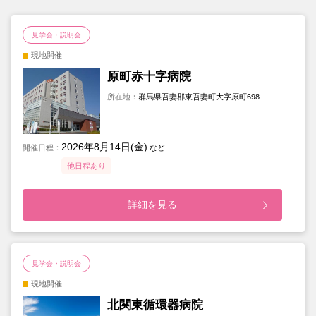
見学会・説明会
現地開催
原町赤十字病院
所在地：
群馬県吾妻郡東吾妻町大字原町698
2026年8月14日(金)
開催日程：
など
他日程あり
詳細を見る
見学会・説明会
現地開催
北関東循環器病院