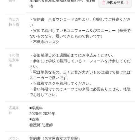
会場
愛知県名古屋市瑞穂区瑞穂町字川澄1番
地図を見る
地
・誓約書 ※ダウンロード資料より、印刷してご持参くださ
当日の
持ち物
い
・実習で着用しているユニフォーム及びスニーカー（華美で
ないものなら、履いてきたもので良いです）
・不織布のマスク
その他
・参加希望日の１週間前までにお申込みください。
注意事
・参加には学校で着用しているユニフォームを持参してくだ
項
さい。
・靴は華美なもの、歩くと音が大きいものは避けて頂ければ
スニーカーで良いです。
・不織布マスクを着用してください。
・暑い時期ですのでスーツでの来院は必要ありません。軽装
でお越し下さい。
応募条
■卒業年
件
2028年 2029年
■資格
看護師 助産師
ダウン
誓約書（名古屋市立大学病院）