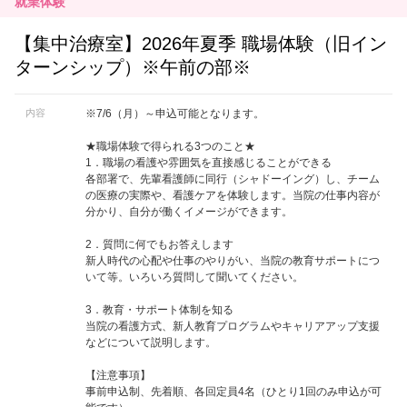
就業体験
【集中治療室】2026年夏季 職場体験（旧イン
ターンシップ）※午前の部※
内容
※7/6（月）～申込可能となります。
★職場体験で得られる3つのこと★
1．職場の看護や雰囲気を直接感じることができる
各部署で、先輩看護師に同行（シャドーイング）し、チーム
の医療の実際や、看護ケアを体験します。当院の仕事内容が
分かり、自分が働くイメージができます。
2．質問に何でもお答えします
新人時代の心配や仕事のやりがい、当院の教育サポートにつ
いて等。いろいろ質問して聞いてください。
3．教育・サポート体制を知る
当院の看護方式、新人教育プログラムやキャリアアップ支援
などについて説明します。
【注意事項】
事前申込制、先着順、各回定員4名（ひとり1回のみ申込が可