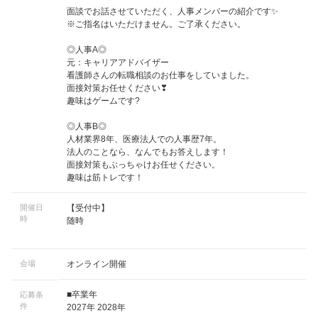
面談でお話させていただく、人事メンバーの紹介です✨
※ご指名はいただけません。ご了承ください。
◎人事A◎
元：キャリアアドバイザー
看護師さんの転職相談のお仕事をしていました。
面接対策お任せください❣
趣味はゲームです?
◎人事B◎
人材業界8年、医療法人での人事歴7年。
法人のことなら、なんでもお答えします！
面接対策もぶっちゃけお任せください。
趣味は筋トレです！
開催日
【受付中】
時
随時
会場
オンライン開催
■卒業年
応募条
件
2027年 2028年