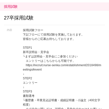
採用試験
27卒採用試験
内容
採用試験フロー
下記フローにて採用試験を実施しております。
皆様からのご応募お待ちしております。
STEP1
新卒説明会・見学会
└まずは説明会・見学会にご参加ください
エントリーはこちらからも可能です。
https://recruit.nurse-senka.com/establishment/2018498/m
eetings#event
↓
STEP2
エントリー
↓
STEP3
書類選考
└履歴書・卒業見込証明書・成績証明書・小論文（400文字
程度）