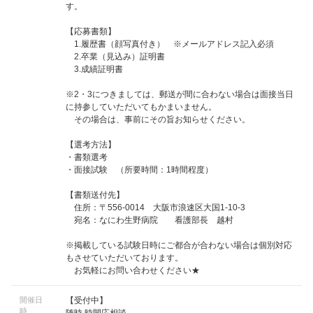
す。
【応募書類】
1.履歴書（顔写真付き） ※メールアドレス記入必須
2.卒業（見込み）証明書
3.成績証明書
※2・3につきましては、郵送が間に合わない場合は面接当日
に持参していただいてもかまいません。
その場合は、事前にその旨お知らせください。
【選考方法】
・書類選考
・面接試験 （所要時間：1時間程度）
【書類送付先】
住所：〒556-0014 大阪市浪速区大国1-10-3
宛名：なにわ生野病院 看護部長 越村
※掲載している試験日時にご都合が合わない場合は個別対応
もさせていただいております。
お気軽にお問い合わせください★
開催日
【受付中】
時