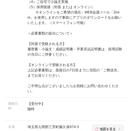
（4）ご自宅で小論文実施
（5）採用面接（対面 または オンライン）
※オンラインをご希望の場合：WEB会議ツール「Zoo
m」を使用しますので事前にアプリのダウンロードをお願い
いたします。（スマートフォン可能）
＜必要書類の提出について＞
【対面で受験される方】
履歴書・小論文・成績証明書・卒業見込証明書は、採用試験
の当日にご持参ください。
【オンラインで受験される方】
上記必要書類は、面接日の7日前までに当院の「ご郵送先」
までお送りください。
ご不明な点がございましたらお気軽にお問い合わせくださ
い。
開催日
【受付中】
時
随時
会場
埼玉県入間郡三芳町藤久保974-3
地図を見る