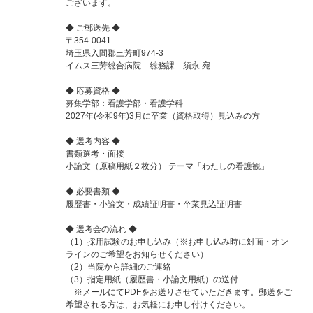
ございます。
◆ ご郵送先 ◆
〒354-0041
埼玉県入間郡三芳町974-3
イムス三芳総合病院 総務課 須永 宛
◆ 応募資格 ◆
募集学部：看護学部・看護学科
2027年(令和9年)3月に卒業（資格取得）見込みの方
◆ 選考内容 ◆
書類選考・面接
小論文（原稿用紙２枚分） テーマ「わたしの看護観」
◆ 必要書類 ◆
履歴書・小論文・成績証明書・卒業見込証明書
◆ 選考会の流れ ◆
（1）採用試験のお申し込み（※お申し込み時に対面・オン
ラインのご希望をお知らせください）
（2）当院から詳細のご連絡
（3）指定用紙（履歴書・小論文用紙）の送付
※メールにてPDFをお送りさせていただきます。郵送をご
希望される方は、お気軽にお申し付けください。