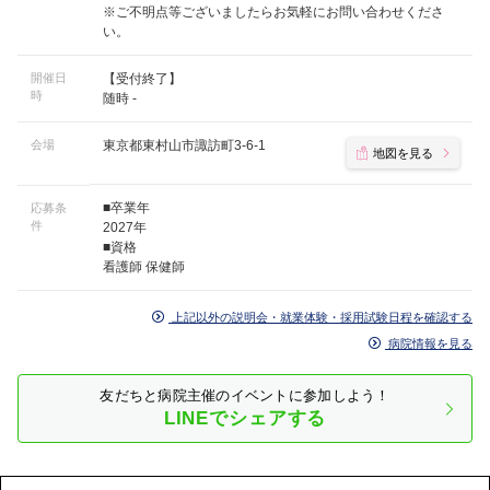
※ご不明点等ございましたらお気軽にお問い合わせくださ
い。
開催日
【受付終了】
時
随時 -
会場
東京都東村山市諏訪町3-6-1
地図を見る
■卒業年
応募条
件
2027年
■資格
看護師 保健師
上記以外の説明会・就業体験・採用試験日程を確認する
病院情報を見る
友だちと病院主催のイベントに参加しよう！
LINEでシェアする