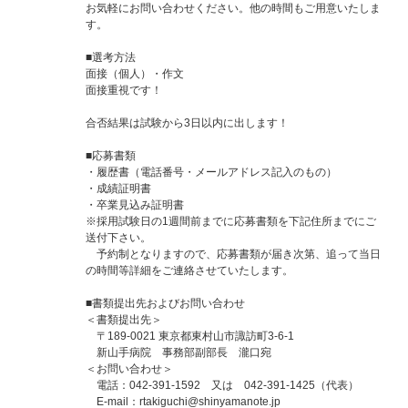
お気軽にお問い合わせください。他の時間もご用意いたしま
す。
■選考方法
面接（個人）・作文
面接重視です！
合否結果は試験から3日以内に出します！
■応募書類
・履歴書（電話番号・メールアドレス記入のもの）
・成績証明書
・卒業見込み証明書
※採用試験日の1週間前までに応募書類を下記住所までにご
送付下さい。
予約制となりますので、応募書類が届き次第、追って当日
の時間等詳細をご連絡させていたします。
■書類提出先およびお問い合わせ
＜書類提出先＞
〒189-0021 東京都東村山市諏訪町3-6-1
新山手病院 事務部副部長 瀧口宛
＜お問い合わせ＞
電話：042-391-1592 又は 042-391-1425（代表）
E-mail：
rtakiguchi@shinyamanote.jp