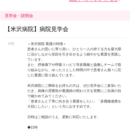
見学会・説明会
【米沢病院】病院見学会
内容
＜米沢病院 看護の特徴＞
患者さんの思いに寄り添い、ひとり一人の持てる力を最大限
に活かしながら笑顔を引き出せるよう細やかな看護を実践し
ています。
また、摂食嚥下や呼吸リハビリ等多職種と協働しチームで取
り組みながら、ゆったりとした時間の中で患者さん個々に応
じた看護に取り組んでいます。
米沢病院にご興味をお持ちの方は、ぜひ見学会にご参加いた
だき、病棟の雰囲気や看護師の関わり方を実際にご自身の目
で確かめてみてください。
「患者さんと丁寧に向き合う看護をしたい」「多職種連携を
大切にしたい」という方におすすめです。
日時はご相談のうえ、柔軟に対応いたします。
◆日時