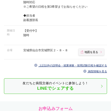
随時対応
※ご希望の日程を第3希望までお知らせください
◆担当者
副看護部長
開催日
【受付中】
時
随時
会場
宮城県仙台市宮城野区２－８－８
地図を見る
上記以外の説明会・就業体験・採用試験日程を確認する
病院情報を見る
友だちと病院主催のイベントに参加しよう！
LINEでシェアする
お申込みフォーム