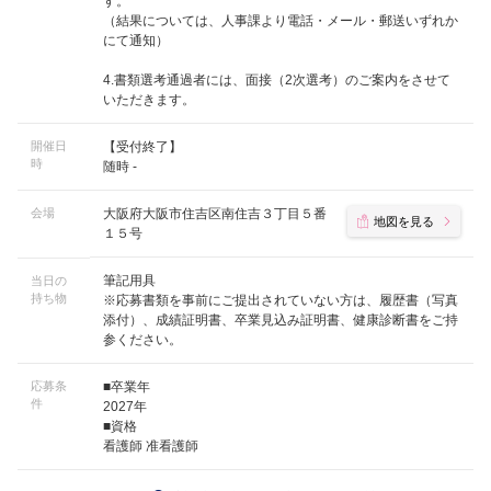
す。
（結果については、人事課より電話・メール・郵送いずれか
にて通知）
4.書類選考通過者には、面接（2次選考）のご案内をさせて
いただきます。
開催日
【受付終了】
時
随時 -
会場
大阪府大阪市住吉区南住吉３丁目５番
地図を見る
１５号
筆記用具
当日の
持ち物
※応募書類を事前にご提出されていない方は、履歴書（写真
添付）、成績証明書、卒業見込み証明書、健康診断書をご持
参ください。
応募条
■卒業年
件
2027年
■資格
看護師 准看護師