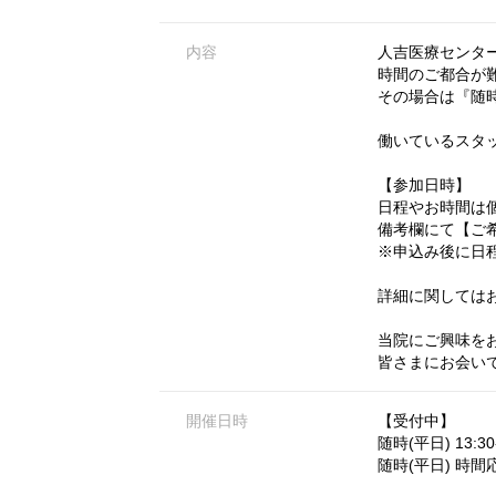
内容
人吉医療センター
時間のご都合が
その場合は『随
働いているスタ
【参加日時】
日程やお時間は
備考欄にて【ご
※申込み後に日
詳細に関しては
当院にご興味を
皆さまにお会い
開催日時
【受付中】
随時(平日) 13:30-
随時(平日) 時間