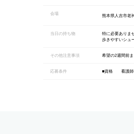
会場
熊本県人吉市老神
当日の持ち物
特に必要ありま
歩きやすいシュ
その他注意事項
希望の2週間前
応募条件
■資格 看護師 