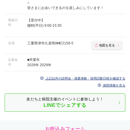
♪
皆さまにお会いできるのを楽しみにしています！
開催日
【受付中】
時
随時(平日) 9:00-15:30
会場
三重県津市久居明神町2158-5
地図を見る
■卒業年
応募条
件
2028年 2029年
上記以外の説明会・就業体験・採用試験日程を確認する
病院情報を見る
友だちと病院主催のイベントに参加しよう！
LINEでシェアする
お申込みフォーム