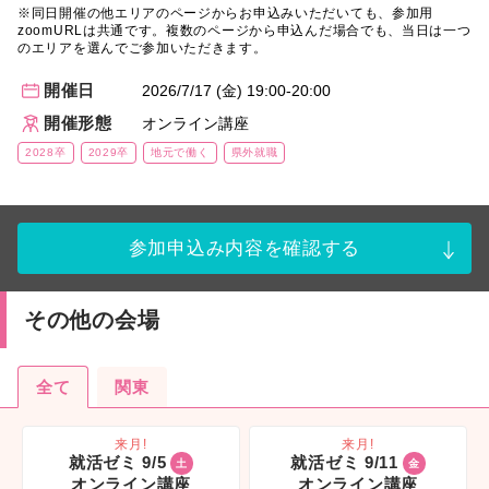
※同日開催の他エリアのページからお申込みいただいても、参加用
zoomURLは共通です。複数のページから申込んだ場合でも、当日は一つ
のエリアを選んでご参加いただきます。
開催日
2026/7/17 (金) 19:00-20:00
開催形態
オンライン講座
2028卒
2029卒
地元で働く
県外就職
参加申込み内容を確認する
その他の会場
全て
関東
来月!
来月!
就活ゼミ 9/5
就活ゼミ 9/11
土
金
オンライン講座
オンライン講座