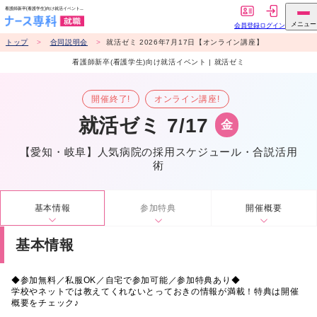
トップ
合同説明会
就活ゼミ 2026年7月17日【オンライン講座】
看護師新卒(看護学生)向け就活イベント | 就活ゼミ
開催終了!
オンライン講座!
就活ゼミ 7/17
金
【愛知・岐阜】人気病院の採用スケジュール・合説活用
術
基本情報
参加特典
開催概要
基本情報
◆参加無料／私服OK／自宅で参加可能／参加特典あり◆
学校やネットでは教えてくれないとっておきの情報が満載！特典は開催
概要をチェック♪