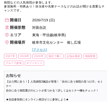
病院などの人気病院が参加します。
参加無料・特典あり！担当者や先輩ナースなどのお話が聞ける貴重なチ
ャンスです。
開催日
2026/7/19 (日)
開催形態
対面合説
エリア
東海・甲信越(岐阜県)
開催場所
岐阜市文化センター 催し広場
[アクセス]
2027卒
2028卒
2029卒
地元で働く
お悩み相談
地域密着
グループ参加
ギフトカード
お知らせ
【まだ間に合う！】人気病院3施設が登壇！「自分に合う病院の見つけ方」セミ
ナー
自分に合う病院選びのヒントが見つかる！詳しくはセミナー欄をチェック！
★合説参加前にオンライン就活ゼミに参加しよう★
通常よりも早く入場＆人気病院の整理券をスムーズにゲットできる
「優先入場
券」
がもれなくもらえる！
▶対象の講座はこちら