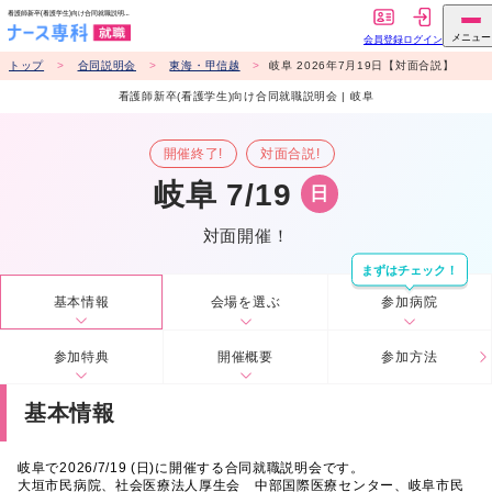
トップ
合同説明会
東海・甲信越
岐阜 2026年7月19日【対面合説】
看護師新卒(看護学生)向け合同就職説明会 | 岐阜
開催終了!
対面合説!
岐阜 7/19
日
対面開催！
まずはチェック！
基本情報
会場を選ぶ
参加病院
参加特典
開催概要
参加方法
基本情報
岐阜で2026/7/19 (日)に開催する合同就職説明会です。
大垣市民病院、社会医療法人厚生会 中部国際医療センター、岐阜市民