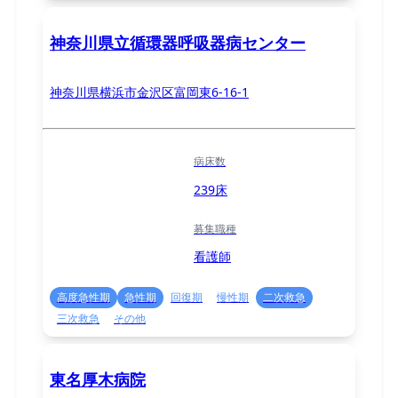
神奈川県立循環器呼吸器病センター
神奈川県横浜市金沢区富岡東6-16-1
病床数
239床
募集職種
看護師
高度急性期
急性期
回復期
慢性期
二次救急
三次救急
その他
東名厚木病院