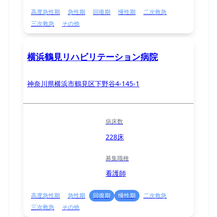
高度急性期
急性期
回復期
慢性期
二次救急
三次救急
その他
横浜鶴見リハビリテーション病院
神奈川県横浜市鶴見区下野谷4-145-1
病床数
228床
募集職種
看護師
高度急性期
急性期
回復期
慢性期
二次救急
三次救急
その他