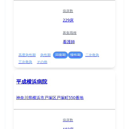
病床数
229床
募集職種
看護師
高度急性期
急性期
回復期
慢性期
二次救急
三次救急
その他
平成横浜病院
神奈川県横浜市戸塚区戸塚町550番地
病床数