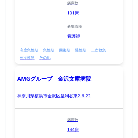
病床数
101床
募集職種
看護師
高度急性期
急性期
回復期
慢性期
二次救急
三次救急
その他
AMGグループ 金沢文庫病院
神奈川県横浜市金沢区釜利谷東2-6-22
病床数
144床