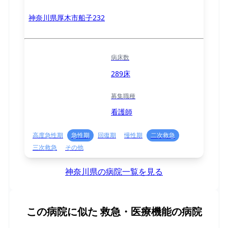
神奈川県厚木市船子232
病床数
289床
募集職種
看護師
高度急性期
急性期
回復期
慢性期
二次救急
三次救急
その他
神奈川県の病院一覧を見る
この病院に似た
救急・医療機能の病院