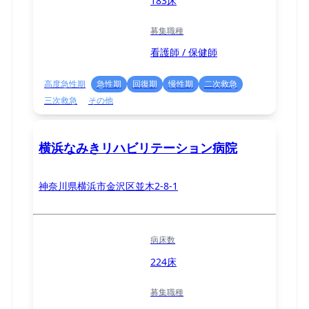
183床
募集職種
看護師 / 保健師
高度急性期
急性期
回復期
慢性期
二次救急
三次救急
その他
横浜なみきリハビリテーション病院
神奈川県横浜市金沢区並木2-8-1
病床数
224床
募集職種