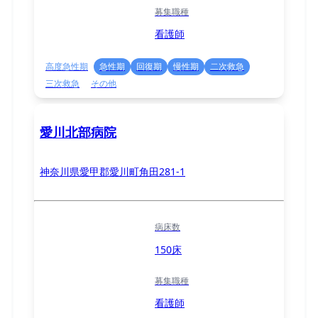
募集職種
看護師
高度急性期
急性期
回復期
慢性期
二次救急
三次救急
その他
愛川北部病院
神奈川県愛甲郡愛川町角田281-1
病床数
150床
募集職種
看護師