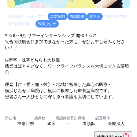
三次救急
認定・専門
二交替制
看護師寮
奨学金
資格取得支援
休日休暇が多い
残業少なめ
*:☆8～9月 サマーインターンシップ 開催！☆:*
＼合同説明会に参加できなかった方も、ぜひお申し込みくださ
い！／
◎新卒・既卒どちらも大歓迎！
残業はほとんどなく、ワークライフバランスを大切にできる環境
◎
理念【仁・愛・知・技】～地域に密着した真心の医療～
横浜じんせい病院は、横浜に根差した療養型病院です。
患者さん一人ひとりに寄り添う看護を大切にしています。
所在地
病床数
看護師数
募集職種
設置母体
神奈川県
50床
-
看護師
医療法人
就業体験とは