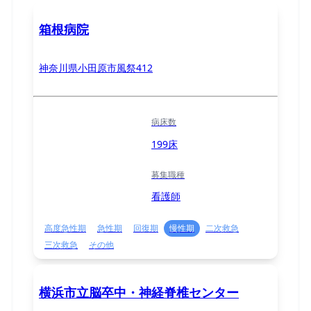
箱根病院
神奈川県小田原市風祭412
病床数
199床
募集職種
看護師
高度急性期
急性期
回復期
慢性期
二次救急
三次救急
その他
横浜市立脳卒中・神経脊椎センター