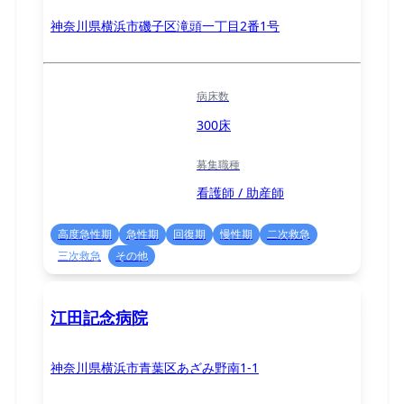
神奈川県横浜市磯子区滝頭一丁目2番1号
病床数
300床
募集職種
看護師 / 助産師
高度急性期
急性期
回復期
慢性期
二次救急
三次救急
その他
江田記念病院
神奈川県横浜市青葉区あざみ野南1-1