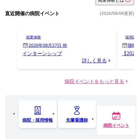
直近開催の病院イベント
(2026/08/06更新)
就業体験
採用試
2026年08月27日 他
随時
インターンシップ
【202
詳しく見る
病院イベントをもっと見る
病院・採用情報
先輩看護師
病院イベント