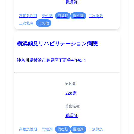
看護師
高度急性期
急性期
回復期
慢性期
二次救急
三次救急
その他
横浜鶴見リハビリテーション病院
神奈川県横浜市鶴見区下野谷4-145-1
病床数
228床
募集職種
看護師
高度急性期
急性期
回復期
慢性期
二次救急