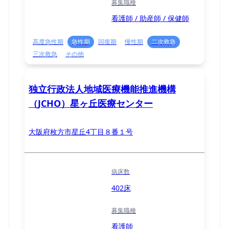
募集職種
看護師 / 助産師 / 保健師
高度急性期
急性期
回復期
慢性期
二次救急
三次救急
その他
独立行政法人地域医療機能推進機構
（JCHO）星ヶ丘医療センター
大阪府枚方市星丘4丁目８番１号
病床数
402床
募集職種
看護師