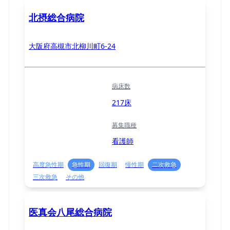
北摂総合病院
大阪府高槻市北柳川町6-24
病床数
217床
募集職種
看護師
高度急性期
急性期
回復期
慢性期
二次救急
三次救急
その他
医真会八尾総合病院