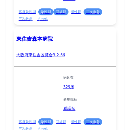
高度急性期
急性期
回復期
慢性期
二次救急
三次救急
その他
東住吉森本病院
大阪府東住吉区鷹合3-2-66
病床数
329床
募集職種
看護師
高度急性期
急性期
回復期
慢性期
二次救急
三次救急
その他