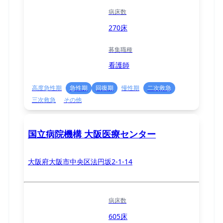
病床数
270床
募集職種
看護師
高度急性期
急性期
回復期
慢性期
二次救急
三次救急
その他
国立病院機構 大阪医療センター
大阪府大阪市中央区法円坂2-1-14
病床数
605床