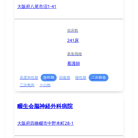
大阪府八尾市沼1-41
病床数
241床
募集職種
看護師
高度急性期
急性期
回復期
慢性期
二次救急
三次救急
その他
畷生会脳神経外科病院
大阪府四條畷市中野本町28-1