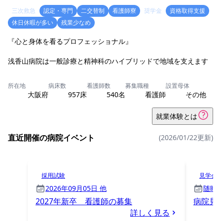
三次救急
認定・専門
二交替制
看護師寮
奨学金
資格取得支援
休日休暇が多い
残業少なめ
『心と身体を看るプロフェッショナル』
浅香山病院は一般診療と精神科のハイブリッドで地域を支えます
所在地
病床数
看護師数
募集職種
設置母体
大阪府
957床
540名
看護師
その他
就業体験とは
直近開催の病院イベント
(2026/01/22更新)
採用試験
見学会
2026年09月05日 他
随時
2027年新卒 看護師の募集
病院見
詳しく見る