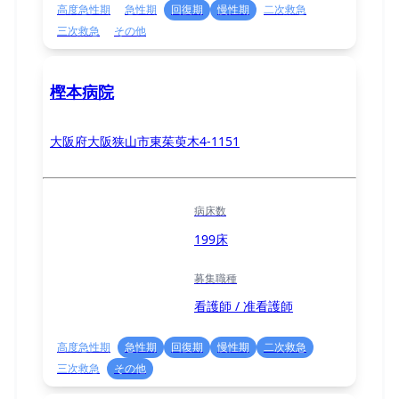
高度急性期
急性期
回復期
慢性期
二次救急
三次救急
その他
樫本病院
大阪府大阪狭山市東茱萸木4-1151
病床数
199床
募集職種
看護師 / 准看護師
高度急性期
急性期
回復期
慢性期
二次救急
三次救急
その他