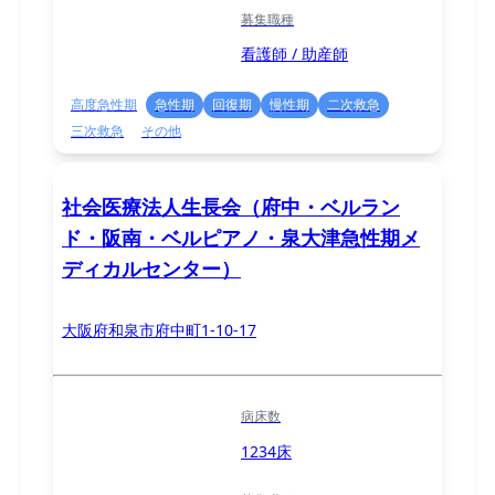
募集職種
看護師 / 助産師
高度急性期
急性期
回復期
慢性期
二次救急
三次救急
その他
社会医療法人生長会（府中・ベルラン
ド・阪南・ベルピアノ・泉大津急性期メ
ディカルセンター）
大阪府和泉市府中町1-10-17
病床数
1234床