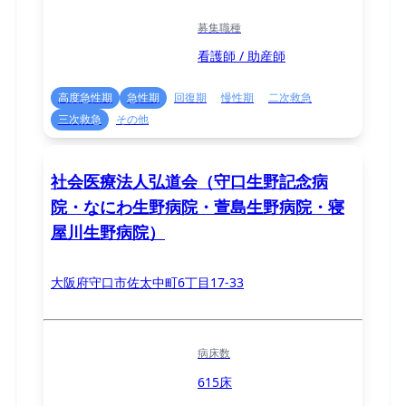
募集職種
看護師 / 助産師
高度急性期
急性期
回復期
慢性期
二次救急
三次救急
その他
社会医療法人弘道会（守口生野記念病
院・なにわ生野病院・萱島生野病院・寝
屋川生野病院）
大阪府守口市佐太中町6丁目17-33
病床数
615床