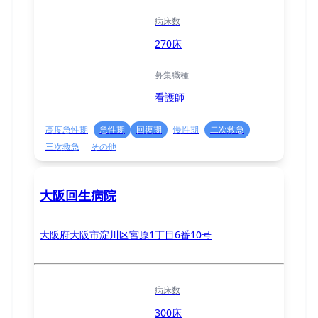
病床数
270床
募集職種
看護師
高度急性期
急性期
回復期
慢性期
二次救急
三次救急
その他
大阪回生病院
大阪府大阪市淀川区宮原1丁目6番10号
病床数
300床